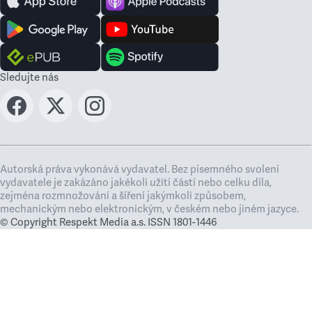
Sledujte nás
Autorská práva vykonává vydavatel. Bez písemného svolení
vydavatele je zakázáno jakékoli užití částí nebo celku díla,
zejména rozmnožování a šíření jakýmkoli způsobem,
mechanickým nebo elektronickým, v českém nebo jiném jazyce.
© Copyright Respekt Media a.s. ISSN 1801-1446