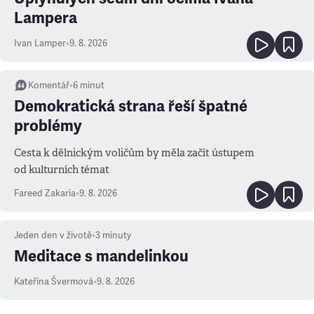
Lampera
Ivan Lamper
•
9. 8. 2026
Komentář
•
6
minut
Demokratická strana řeší špatné
problémy
Cesta k dělnickým voličům by měla začít ústupem
od kulturních témat
Fareed Zakaria
•
9. 8. 2026
Jeden den v životě
•
3
minuty
Meditace s mandelinkou
Kateřina Švermová
•
9. 8. 2026