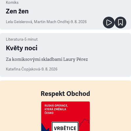
Komiks
Zen žen
Lela Geislerová
,
Martin Mach Ondřej
•
9. 8. 2026
Literatura
•
5
minut
Květy noci
Za komiksovými skladbami Laury Pérez
Kateřina Čopjaková
•
9. 8. 2026
Respekt Obchod