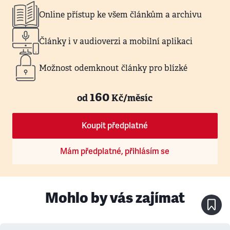
Online přístup ke všem článkům a archivu
Články i v audioverzi a mobilní aplikaci
Možnost odemknout články pro blízké
160
od
Kč/měsíc
Koupit předplatné
Mám předplatné, přihlásím se
Mohlo by vás zajímat