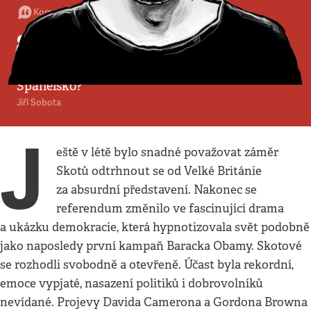
Komentář
•
21. 9. 2014
•
4
minuty
Skotsko nebude poslední
Velká Británie zůstává pohromadě, co
Španělsko?
Jiří Sobota
J
eště v létě bylo snadné považovat záměr
Skotů odtrhnout se od Velké Británie
za absurdní představení. Nakonec se
referendum změnilo ve fascinující drama
a ukázku demokracie, která hypnotizovala svět podobně
jako naposledy první kampaň Baracka Obamy. Skotové
se rozhodli svobodně a otevřeně. Účast byla rekordní,
emoce vypjaté, nasazení politiků i dobrovolníků
nevídané. Projevy Davida Camerona a Gordona Browna