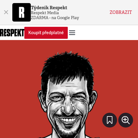
Týdeník Respekt
×
ZOBRAZIT
Respekt Media
ZDARMA - na Google Play
Koupit předplatné