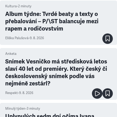
Kultura
•
2
minuty
Album týdne: Tvrdé beaty a texty o
přebalování – P/\ST balancuje mezi
rapem a rodičovstvím
Eliška Palušová
•
9. 8. 2026
Anketa
Snímek Vesničko má středisková letos
slaví 40 let od premiéry. Který český či
československý snímek podle vás
nejméně zestárl?
Respekt
•
9. 8. 2026
Minulý týden
•
3
minuty
Uplynulých sedm dní očima Ivana