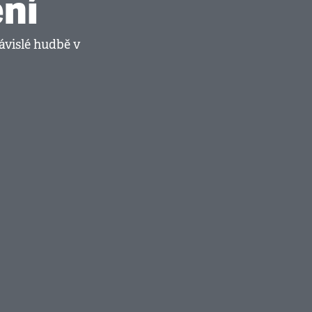
ní
ávislé hudbě v