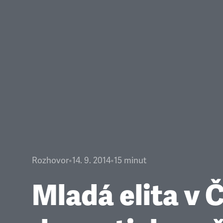
Rozhovor
•
14. 9. 2014
•
15
minut
Mladá elita v 