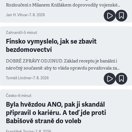
Rozloučení s Milanem Knížákem doprovodily vojenské
salvy i kritika pokrokářů
Jan H. Vitvar
•
7. 8. 2026
Zahraničí
•
5
minut
Finsko vymyslelo, jak se zbavit
bezdomovectví
DOBRÉ ZPRÁVY ODJINUD. Základ receptu je banální i
náročný současně: aby to vláda opravdu považovala za
prioritu
Tomáš Lindner
•
7. 8. 2026
Česko
•
6
minut
Byla hvězdou ANO, pak ji skandál
připravil o kariéru. A teď jde proti
Babišově straně do voleb
František Trojan
•
7. 8. 2026