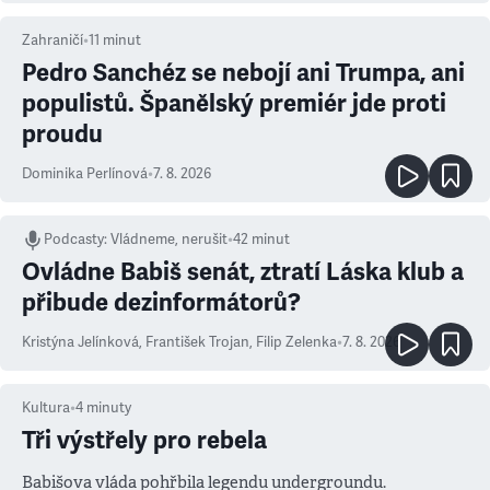
Zahraničí
•
11
minut
Pedro Sanchéz se nebojí ani Trumpa, ani
populistů. Španělský premiér jde proti
proudu
Dominika Perlínová
•
7. 8. 2026
Podcasty
:
Vládneme, nerušit
•
42 minut
Ovládne Babiš senát, ztratí Láska klub a
přibude dezinformátorů?
Kristýna Jelínková
,
František Trojan
,
Filip Zelenka
•
7. 8. 2026
Kultura
•
4
minuty
Tři výstřely pro rebela
Babišova vláda pohřbila legendu undergroundu.