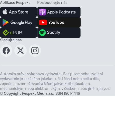
Aplikace Respekt
Poslouchejte nás
Sledujte nás
Autorská práva vykonává vydavatel. Bez písemného svolení
vydavatele je zakázáno jakékoli užití částí nebo celku díla,
zejména rozmnožování a šíření jakýmkoli způsobem,
mechanickým nebo elektronickým, v českém nebo jiném jazyce.
© Copyright Respekt Media a.s. ISSN 1801-1446