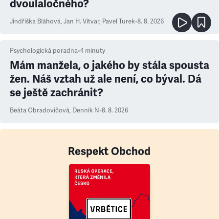
dvoulaločného?
Jindřiška Bláhová
,
Jan H. Vitvar
,
Pavel Turek
•
8. 8. 2026
Psychologická poradna
•
4
minuty
Mám manžela, o jakého by stála spousta
žen. Náš vztah už ale není, co býval. Dá
se ještě zachránit?
Beáta Obradovičová
,
Denník N
•
8. 8. 2026
Respekt Obchod