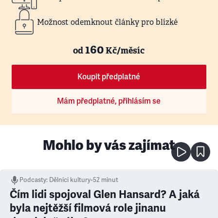
Možnost odemknout články pro blízké
160
od
Kč/měsíc
Koupit předplatné
Mám předplatné, přihlásím se
Mohlo by vás zajímat
Podcasty
:
Dělníci kultury
•
52 minut
Čím lidi spojoval Glen Hansard? A jaká
byla nejtěžší filmová role jinanu