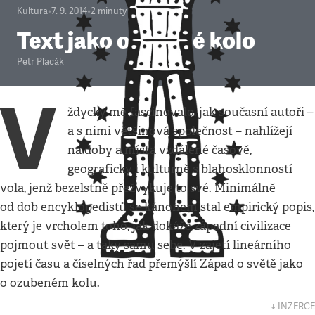
Kultura
•
7. 9. 2014
•
2
minuty
Text jako ozubené kolo
Petr Placák
V
ždycky mě fascinovalo, jak současní autoři –
a s nimi většinová společnost – nahlížejí
na doby a místa vzdálené časově,
geograficky i kulturně s blahosklonností
vola, jenž bezelstně přežvykuje to své. Minimálně
od dob encyklopedistů se kánonem stal empirický popis,
který je vrcholem toho, jak dokáže západní civilizace
pojmout svět – a taky samu sebe. V zajetí lineárního
pojetí času a číselných řad přemýšlí Západ o světě jako
o ozubeném kolu.
↓ INZERCE