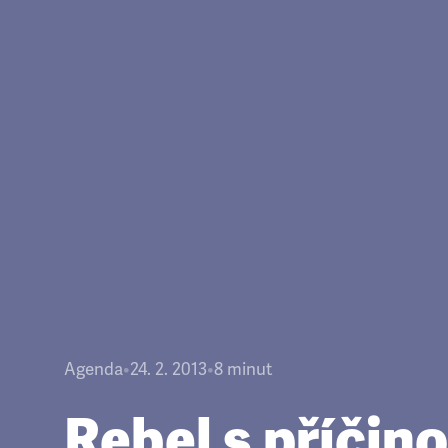
Agenda
•
24. 2. 2013
•
8
minut
Rebel s příčin