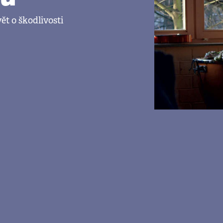
ět o škodlivosti