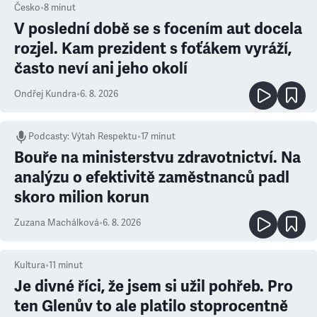
Česko
•
8
minut
V poslední době se s focením aut docela
rozjel. Kam prezident s foťákem vyráží,
často neví ani jeho okolí
Ondřej Kundra
•
6. 8. 2026
Podcasty
:
Výtah Respektu
•
17 minut
Bouře na ministerstvu zdravotnictví. Na
analýzu o efektivitě zaměstnanců padl
skoro milion korun
Zuzana Machálková
•
6. 8. 2026
Kultura
•
11
minut
Je divné říci, že jsem si užil pohřeb. Pro
ten Glenův to ale platilo stoprocentně