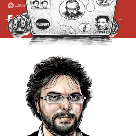
Editorial
•
3. 2. 2013
•
3
minuty
Editorial: A co teď?
Erik Tabery