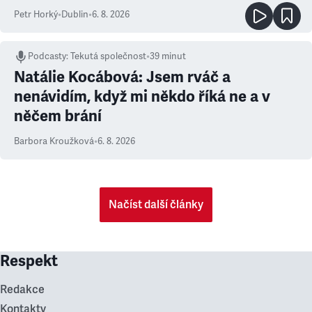
Petr Horký
•
Dublin
•
6. 8. 2026
Podcasty
:
Tekutá společnost
•
39 minut
Natálie Kocábová: Jsem rváč a
nenávidím, když mi někdo říká ne a v
něčem brání
Barbora Kroužková
•
6. 8. 2026
Načíst další články
Respekt
Redakce
Kontakty