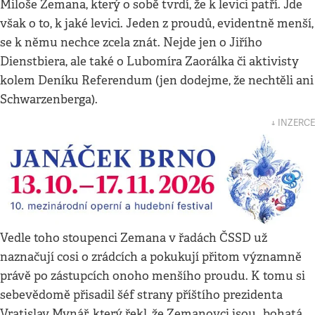
Miloše Zemana, který o sobě tvrdí, že k levici patří. Jde
však o to, k jaké levici. Jeden z proudů, evidentně menší,
se k němu nechce zcela znát. Nejde jen o Jiřího
Dienstbiera, ale také o Lubomíra Zaorálka či aktivisty
kolem Deníku Referendum (jen dodejme, že nechtěli ani
Schwarzenberga).
↓ INZERCE
Vedle toho stoupenci Zemana v řadách ČSSD už
naznačují cosi o zrádcích a pokukují přitom významně
právě po zástupcích onoho menšího proudu. K tomu si
sebevědomě přisadil šéf strany příštího prezidenta
Vratislav Mynář, který řekl, že Zemanovci jsou „bohatá