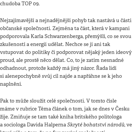
chudoba TOP 09.
Nejzajímavější a nejnadějnější pohyb tak nastává u části
občanské společnosti. Zejména ta část, která v kampani
podporovala Karla Schwarzenberga, přemýšlí, co se svou
zkušeností a energií udělat. Nechce se jí ani tak
vstupovat do politiky či podporovat nějaký jeden ideový
proud, ale prostě něco dělat. Co, to je zatím nesnadné
odhadnout, protože každý má jiný názor. Řada lidí
si ale
nepochybně svůj cíl najde a napřáhne se k jeho
naplnění.
Pak to může sloužit celé společnosti. V tomto čísle
máme v rubrice Téma článek o tom, jak se dnes v Česku
žije. Zmiňuje se tam také kniha britského politologa
Skryté bohatství národů
a sociologa Davida Halperna
, ve