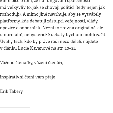
které píše o tom, že na fungování společnosti
má velký
vliv to, jak se chovají politici (tedy nejen jak
rozhodují). A mimo jiné navrhuje, aby se vytvářely
platformy, kde debatují zástupci veřejnosti, vlády,
opozice a odborníků. Nezní to zrovna originálně, ale
u normální, nehysterické debaty bychom mohli začít.
Úvahy těch, kdo by právě rádi něco dělali, najdete
v článku Lucie Kavanové na str. 20–21.
Vážené čtenářky, vážení čtenáři,
inspirativní čtení vám přeje
Erik Tabery