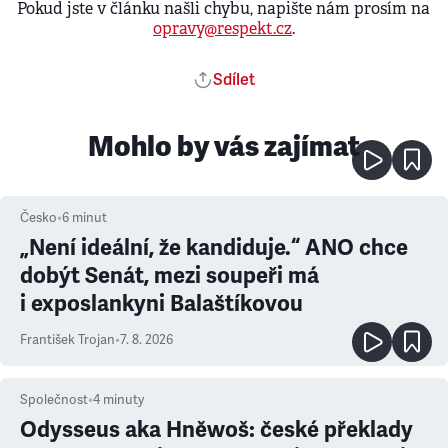
Pokud jste v článku našli chybu, napište nám prosím na
opravy@respekt.cz
.
Sdílet
Mohlo by vás zajímat
Česko
•
6
minut
„Není ideální, že kandiduje.“ ANO chce
dobýt Senát, mezi soupeři má
i exposlankyni Balaštíkovou
František Trojan
•
7. 8. 2026
Společnost
•
4
minuty
Odysseus aka Hněwoš: české překlady