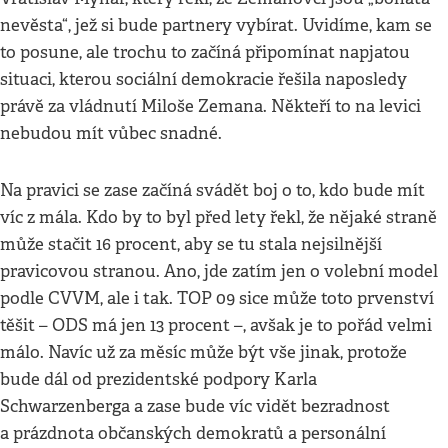
nevěsta“, jež si bude partnery vybírat. Uvidíme, kam se
to posune, ale trochu to začíná připomínat napjatou
situaci, kterou sociální demokracie řešila naposledy
právě za vládnutí Miloše Zemana. Někteří to na levici
nebudou mít vůbec snadné.
Na pravici se zase začíná svádět boj o to, kdo bude mít
víc z mála. Kdo by to byl před lety řekl, že nějaké straně
může stačit 16 procent, aby se tu stala nejsilnější
pravicovou stranou. Ano, jde zatím jen o volební model
podle CVVM, ale i tak. TOP 09 sice může toto prvenství
těšit – ODS má jen 13 procent –, avšak je to pořád velmi
málo. Navíc už za měsíc může být vše jinak, protože
bude dál od prezidentské podpory Karla
Schwarzenberga a zase bude víc vidět bezradnost
a prázdnota občanských demokratů a personální