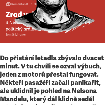
Komentář
•
8. 12. 2013
•
7
minut
Zrod velikána
S Nelsonem Mandelou odchází poslední
politický hrdina 20. století
Tomáš Lindner
Do přistání letadla zbývalo dvacet
minut. V tu chvíli se ozval výbuch,
jeden z motorů přestal fungovat.
Někteří pasažéři začali panikařit,
ale uklidnil je pohled na Nelsona
Mandelu, který dál klidně seděl