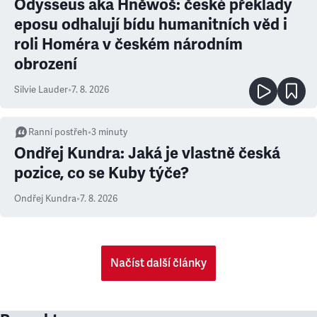
Odysseus aka Hněwoš: české překlady
eposu odhalují bídu humanitních věd i
roli Homéra v českém národním
obrození
Silvie Lauder
•
7. 8. 2026
Ranní postřeh
•
3
minuty
Ondřej Kundra: Jaká je vlastně česká
pozice, co se Kuby týče?
Ondřej Kundra
•
7. 8. 2026
Načíst další články