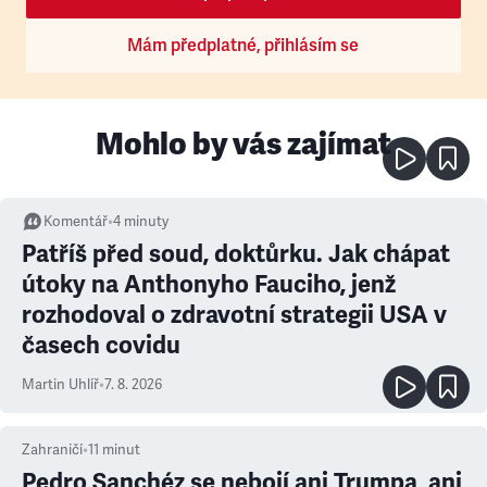
Mám předplatné, přihlásím se
Mohlo by vás zajímat
Komentář
•
4
minuty
Patříš před soud, doktůrku. Jak chápat
útoky na Anthonyho Fauciho, jenž
rozhodoval o zdravotní strategii USA v
časech covidu
Martin Uhlíř
•
7. 8. 2026
Zahraničí
•
11
minut
Pedro Sanchéz se nebojí ani Trumpa, ani