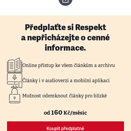
Předplaťte si Respekt
a nepřicházejte o cenné
informace.
Online přístup ke všem článkům a archivu
Články i v audioverzi a mobilní aplikaci
Možnost odemknout články pro blízké
160
od
Kč/měsíc
Koupit předplatné