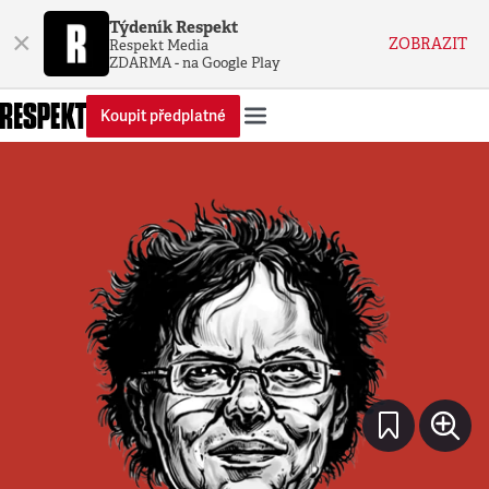
Týdeník Respekt
×
ZOBRAZIT
Respekt Media
ZDARMA - na Google Play
Koupit předplatné