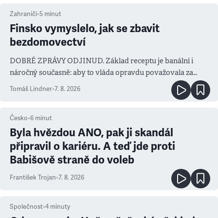
Zahraničí
•
5
minut
Finsko vymyslelo, jak se zbavit
bezdomovectví
DOBRÉ ZPRÁVY ODJINUD. Základ receptu je banální i
náročný současně: aby to vláda opravdu považovala za
prioritu
Tomáš Lindner
•
7. 8. 2026
Česko
•
6
minut
Byla hvězdou ANO, pak ji skandál
připravil o kariéru. A teď jde proti
Babišově straně do voleb
František Trojan
•
7. 8. 2026
Společnost
•
4
minuty