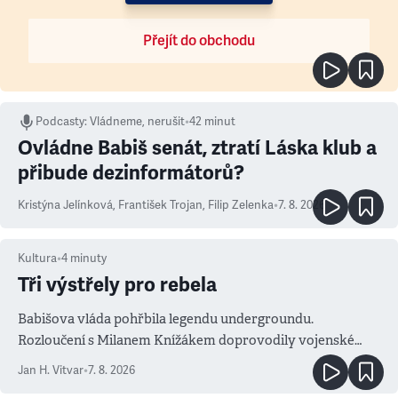
Přejít do obchodu
Podcasty
:
Vládneme, nerušit
•
42 minut
Ovládne Babiš senát, ztratí Láska klub a
přibude dezinformátorů?
Kristýna Jelínková
,
František Trojan
,
Filip Zelenka
•
7. 8. 2026
Kultura
•
4
minuty
Tři výstřely pro rebela
Babišova vláda pohřbila legendu undergroundu.
Rozloučení s Milanem Knížákem doprovodily vojenské
salvy i kritika pokrokářů
Jan H. Vitvar
•
7. 8. 2026