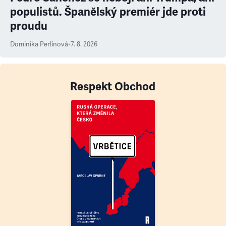
populistů. Španělský premiér jde proti
proudu
Dominika Perlínová
•
7. 8. 2026
Respekt Obchod