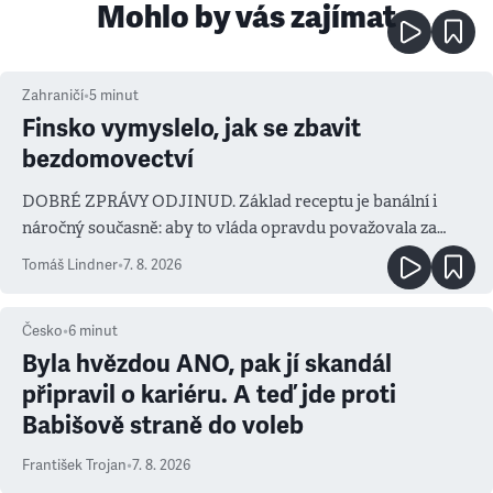
Mohlo by vás zajímat
Zahraničí
•
5
minut
Finsko vymyslelo, jak se zbavit
bezdomovectví
DOBRÉ ZPRÁVY ODJINUD. Základ receptu je banální i
náročný současně: aby to vláda opravdu považovala za
prioritu
Tomáš Lindner
•
7. 8. 2026
Česko
•
6
minut
Byla hvězdou ANO, pak jí skandál
připravil o kariéru. A teď jde proti
Babišově straně do voleb
František Trojan
•
7. 8. 2026