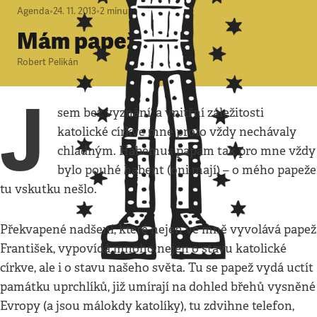
Agenda
•
24. 11. 2013
•
2
minuty
Mám papeže
Robert Pelikán
J
sem bez vyznání, a vnitřní záležitosti
katolické církve mne proto vždy nechávaly
chladným. Habemus papam tak pro mne vždy
bylo pouhé habent (oni mají) – o mého papeže
tu vskutku nešlo.
Překvapené nadšení, které nejen ve mně vyvolává papež
František, vypovídá mnoho nejen o stavu katolické
církve, ale i o stavu našeho světa. Tu se papež vydá uctít
památku uprchlíků, již umírají na dohled břehů vysněné
Evropy (a jsou málokdy katolíky), tu zdvihne telefon,