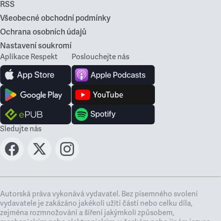
RSS
Všeobecné obchodní podmínky
Ochrana osobních údajů
Nastavení soukromí
Aplikace Respekt
Poslouchejte nás
Sledujte nás
Autorská práva vykonává vydavatel. Bez písemného svolení
vydavatele je zakázáno jakékoli užití částí nebo celku díla,
zejména rozmnožování a šíření jakýmkoli způsobem,