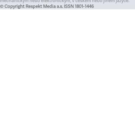
mechanickým nebo elektronickým, v českém nebo jiném jazyce.
© Copyright Respekt Media a.s. ISSN 1801-1446