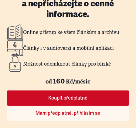
a nepřicházejte o cenné
informace.
Online přístup ke všem článkům a archivu
Články i v audioverzi a mobilní aplikaci
Možnost odemknout články pro blízké
160
od
Kč/měsíc
Koupit předplatné
Mám předplatné, přihlásím se