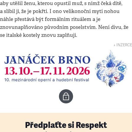
aby utěšil ženu, kterou opustil muž, s nímž čeká dítě,
a slíbil jí, že je pokřtí. I ono velikonoční mytí nohou
náhle přestává být formálním rituálem a je
znovunaplňováno původním poselstvím. Není divu, že
se italské kostely znovu zaplňují.
↓ INZERCE
Předplaťte si Respekt