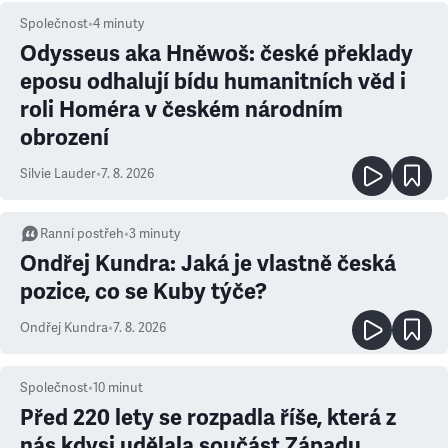
Společnost
•
4
minuty
Odysseus aka Hněwoš: české překlady
eposu odhalují bídu humanitních věd i
roli Homéra v českém národním
obrození
Silvie Lauder
•
7. 8. 2026
Ranní postřeh
•
3
minuty
Ondřej Kundra: Jaká je vlastně česká
pozice, co se Kuby týče?
Ondřej Kundra
•
7. 8. 2026
Společnost
•
10
minut
Před 220 lety se rozpadla říše, která z
nás kdysi udělala součást Západu