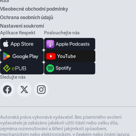
RSS
Všeobecné obchodní podmínky
Ochrana osobních údajů
Nastavení soukromí
Aplikace Respekt
Poslouchejte nás
Sledujte nás
Autorská práva vykonává vydavatel. Bez písemného svolení
vydavatele je zakázáno jakékoli užití částí nebo celku díla,
zejména rozmnožování a šíření jakýmkoli způsobem,
mechanickým nebo elektronickým, v českém nebo jiném jazyce.