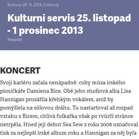
Kultura
•
24. 11. 2013
•
3
minuty
Kulturní servis 25. listopad
- 1 prosinec 2013
Respekt
KONCERT
Svoji kariéru začala nenápadně: coby múza irského
písničkáře Damiena Rice. Obě jeho studiová alba Lisa
Hannigan prozářila křehkým vokálem, aniž by
pomýšlela na sólovou dráhu. Tu nastartoval až rozpad
vztahu s Ricem, citlivá folkařka však po tvůrčí stránce
netrpěla. Hned její debut Sea Sew z roku 2008 označoval
tisk za nejlepší irské album roku a Hannigan za něj byla