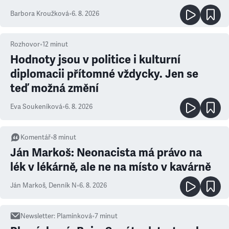
Barbora Kroužková
•
6. 8. 2026
Rozhovor
•
12
minut
Hodnoty jsou v politice i kulturní
diplomacii přítomné vždycky. Jen se
teď možná změní
Eva Soukeníková
•
6. 8. 2026
Komentář
•
8
minut
Ján Markoš: Neonacista má právo na
lék v lékárně, ale ne na místo v kavárně
Ján Markoš
,
Denník N
•
6. 8. 2026
Newsletter
:
Plamínková
•
7
minut