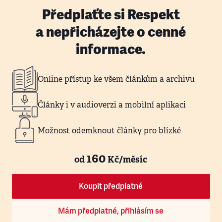
Předplaťte si Respekt
a nepřicházejte o cenné
informace.
Online přístup ke všem článkům a archivu
Články i v audioverzi a mobilní aplikaci
Možnost odemknout články pro blízké
160
od
Kč/měsíc
Koupit předplatné
Mám předplatné, přihlásím se