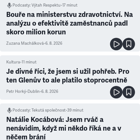
Podcasty
:
Výtah Respektu
•
17 minut
Bouře na ministerstvu zdravotnictví. Na
analýzu o efektivitě zaměstnanců padl
skoro milion korun
Zuzana Machálková
•
6. 8. 2026
Kultura
•
11
minut
Je divné říci, že jsem si užil pohřeb. Pro
ten Glenův to ale platilo stoprocentně
Petr Horký
•
Dublin
•
6. 8. 2026
Podcasty
:
Tekutá společnost
•
39 minut
Natálie Kocábová: Jsem rváč a
nenávidím, když mi někdo říká ne a v
něčem brání