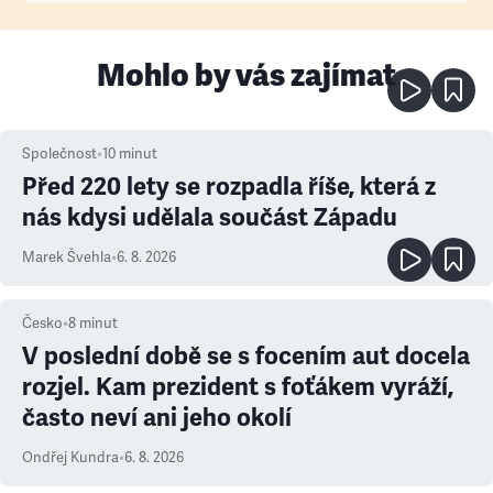
Mohlo by vás zajímat
Společnost
•
10
minut
Před 220 lety se rozpadla říše, která z
nás kdysi udělala součást Západu
Marek Švehla
•
6. 8. 2026
Česko
•
8
minut
V poslední době se s focením aut docela
rozjel. Kam prezident s foťákem vyráží,
často neví ani jeho okolí
Ondřej Kundra
•
6. 8. 2026