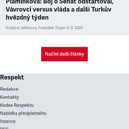
Plamínková: Boj o Senát odstartoval,
Vávrovci versus vláda a další Turkův
hvězdný týden
Kristýna Jelínková
,
František Trojan
•
6. 8. 2026
Načíst další články
Respekt
Redakce
Kontakty
Kodex Respektu
Nabídka předplatného
Inzerce