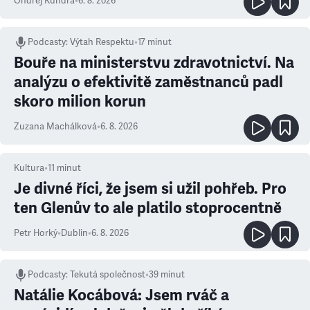
Ondřej Kundra
•
6. 8. 2026
Podcasty
:
Výtah Respektu
•
17 minut
Bouře na ministerstvu zdravotnictví. Na
analýzu o efektivitě zaměstnanců padl
skoro milion korun
Zuzana Machálková
•
6. 8. 2026
Kultura
•
11
minut
Je divné říci, že jsem si užil pohřeb. Pro
ten Glenův to ale platilo stoprocentně
Petr Horký
•
Dublin
•
6. 8. 2026
Podcasty
:
Tekutá společnost
•
39 minut
Natálie Kocábová: Jsem rváč a