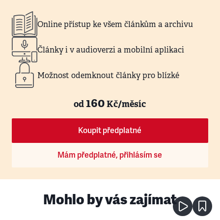
Online přístup ke všem článkům a archivu
Články i v audioverzi a mobilní aplikaci
Možnost odemknout články pro blízké
160
od
Kč/měsíc
Koupit předplatné
Mám předplatné, přihlásím se
Mohlo by vás zajímat