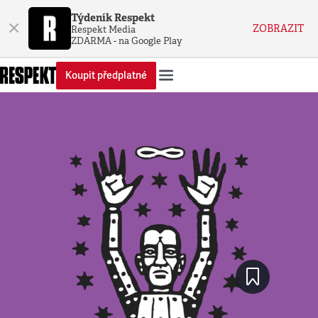
Týdeník Respekt
×
ZOBRAZIT
Respekt Media
ZDARMA - na Google Play
Koupit předplatné