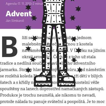
Agenda
•
17. 11. 2013
•
2
minuty
Advent
Ján Simkanič
B
líží se adventní sobota, kdy v jednom
malebném městečku začnou z kostela
na náměstí slétat andělé. V Úštěku na jižním
okraji severních Čech se z toho už stala
tradice a nedílná součást pravidelného adventního
jarmarku. Stovky hlav otočených vzhůru, nad náměstím
se rozléhá koleda Nesem vám noviny a tři děti v bílých
šatech a s křídly na zádech jsou z výšky kostelní věže
spouštěny na lanech doprostřed namačkaných zástupů.
Produkce je trochu neumělá, ale nikomu to nevadí,
protože nálada tu panuje sváteční a pospolitá. Je to moc