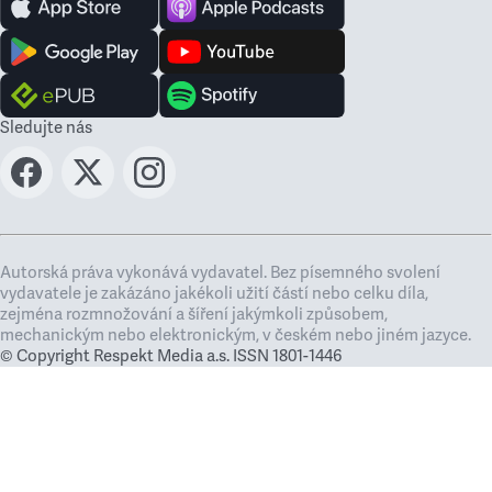
Sledujte nás
Autorská práva vykonává vydavatel. Bez písemného svolení
vydavatele je zakázáno jakékoli užití částí nebo celku díla,
zejména rozmnožování a šíření jakýmkoli způsobem,
mechanickým nebo elektronickým, v českém nebo jiném jazyce.
© Copyright Respekt Media a.s. ISSN 1801-1446