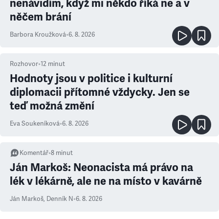
nenávidím, když mi někdo říká ne a v
něčem brání
Barbora Kroužková
•
6. 8. 2026
Rozhovor
•
12
minut
Hodnoty jsou v politice i kulturní
diplomacii přítomné vždycky. Jen se
teď možná změní
Eva Soukeníková
•
6. 8. 2026
Komentář
•
8
minut
Ján Markoš: Neonacista má právo na
lék v lékárně, ale ne na místo v kavárně
Ján Markoš
,
Denník N
•
6. 8. 2026