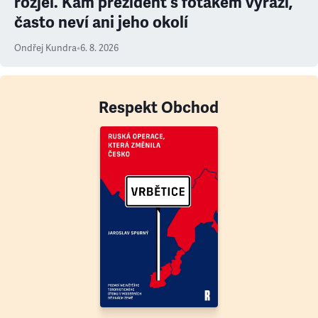
rozjel. Kam prezident s foťákem vyráží,
často neví ani jeho okolí
Ondřej Kundra
•
6. 8. 2026
Respekt Obchod