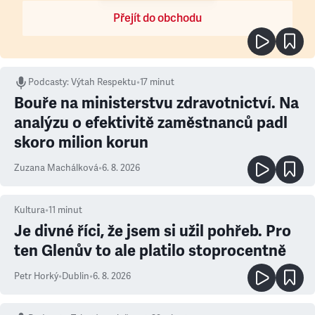
Přejít do obchodu
Podcasty
:
Výtah Respektu
•
17 minut
Bouře na ministerstvu zdravotnictví. Na
analýzu o efektivitě zaměstnanců padl
skoro milion korun
Zuzana Machálková
•
6. 8. 2026
Kultura
•
11
minut
Je divné říci, že jsem si užil pohřeb. Pro
ten Glenův to ale platilo stoprocentně
Petr Horký
•
Dublin
•
6. 8. 2026