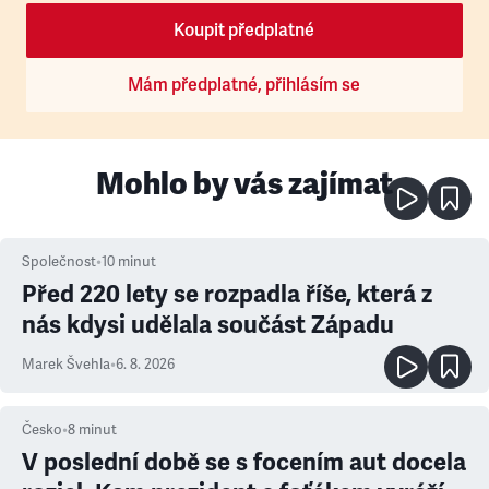
Koupit předplatné
Mám předplatné, přihlásím se
Mohlo by vás zajímat
Společnost
•
10
minut
Před 220 lety se rozpadla říše, která z
nás kdysi udělala součást Západu
Marek Švehla
•
6. 8. 2026
Česko
•
8
minut
V poslední době se s focením aut docela