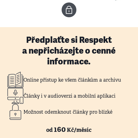
Předplaťte si Respekt
a nepřicházejte o cenné
informace.
Online přístup ke všem článkům a archivu
Články i v audioverzi a mobilní aplikaci
Možnost odemknout články pro blízké
160
od
Kč/měsíc