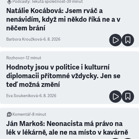
Podcasty
:
Tekutá společnost
•
39 minut
Natálie Kocábová: Jsem rváč a
nenávidím, když mi někdo říká ne a v
něčem brání
Barbora Kroužková
•
6. 8. 2026
Rozhovor
•
12
minut
Hodnoty jsou v politice i kulturní
diplomacii přítomné vždycky. Jen se
teď možná změní
Eva Soukeníková
•
6. 8. 2026
Komentář
•
8
minut
Ján Markoš: Neonacista má právo na
lék v lékárně, ale ne na místo v kavárně