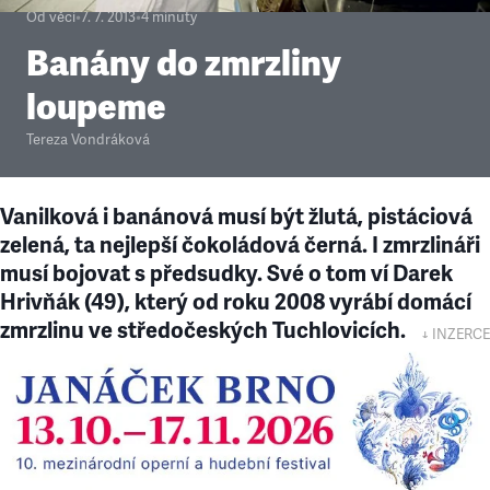
Od věci
•
7. 7. 2013
•
4
minuty
Banány do zmrzliny
loupeme
Tereza Vondráková
Vanilková i banánová musí být žlutá, pistáciová
zelená, ta nejlepší čokoládová černá. I zmrzlináři
musí bojovat s předsudky. Své o tom ví Darek
Hrivňák (49), který od roku 2008 vyrábí domácí
zmrzlinu ve středočeských Tuchlovicích.
↓ INZERCE