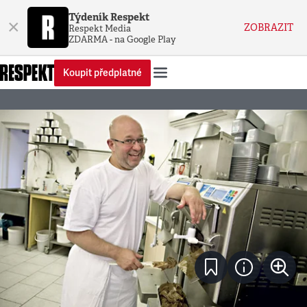
Týdeník Respekt
×
ZOBRAZIT
Respekt Media
ZDARMA - na Google Play
Koupit předplatné