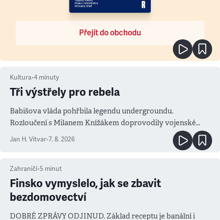
Přejít do obchodu
Kultura
•
4
minuty
Tři výstřely pro rebela
Babišova vláda pohřbila legendu undergroundu.
Rozloučení s Milanem Knížákem doprovodily vojenské
salvy i kritika pokrokářů
Jan H. Vitvar
•
7. 8. 2026
Zahraničí
•
5
minut
Finsko vymyslelo, jak se zbavit
bezdomovectví
DOBRÉ ZPRÁVY ODJINUD. Základ receptu je banální i