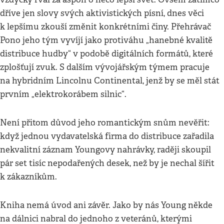
dříve jen slovy svých aktivistických písní, dnes věci
k lepšímu zkouší změnit konkrétními činy. Přehrávač
Pono jeho tým vyvíjí jako protiváhu „hanebné kvalitě
distribuce hudby“ v podobě digitálních formátů, které
zplošťují zvuk. S dalším vývojářským týmem pracuje
na hybridním Lincolnu Continental, jenž by se měl stát
prvním „elektrokorábem silnic“.
Není přitom důvod jeho romantickým snům nevěřit:
když jednou vydavatelská firma do distribuce zařadila
nekvalitní záznam Youngovy nahrávky, raději skoupil
pár set tisíc nepodařených desek, než by je nechal šířit
k zákazníkům.
Kniha nemá úvod ani závěr. Jako by nás Young někde
na dálnici nabral do jednoho z veteránů, kterými