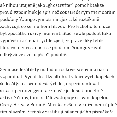
s knihou utajeně jako „ghostwriter“ pomohl; takže
proud vzpomínek je spíš než soustředěným memoárům
podobný Youngovým písním, jež také roztěkaně
zachycují, co se mu honí hlavou. Pro leckoho to může
být zpočátku rušivý moment. Stačí se ale poddat toku
vyprávění a čtenář rychle zjistí, že právě díky téhle
literární neučesanosti se před ním Youngův život
odkrývá ve své nejčistší podobě.
Sedmašedesátiletý matador rockové scény má na co
vzpomínat. Vydal desítky alb, hrál v klíčových kapelách
šedesátých a sedmdesátých let, experimentoval
s nástupci nové generace, navíc je dosud hudebně
aktivně činný, tuto neděli vystupuje se svou kapelou
Crazy Horse v Berlíně. Muzika ovšem v knize není úplně
tím hlavním. Stránky zastihují bilancujícího písničkáře