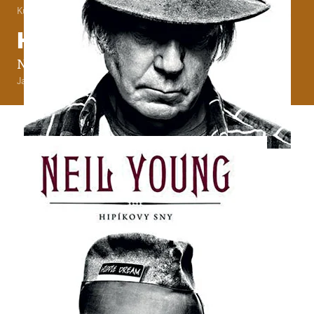
Kultura
•
26. 5. 2013
•
5
minut
Hipíkovy sny
Neil Young
Jan H. Vitvar