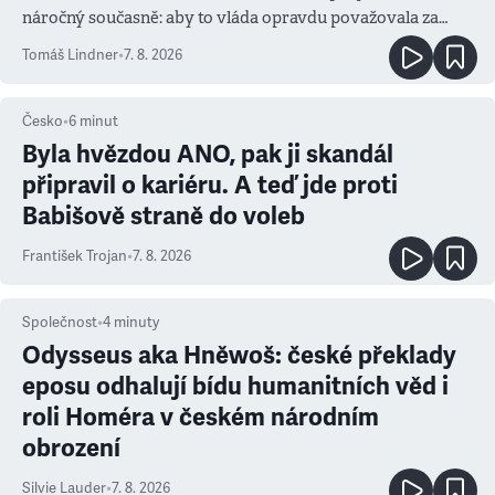
náročný současně: aby to vláda opravdu považovala za
prioritu
Tomáš Lindner
•
7. 8. 2026
Česko
•
6
minut
Byla hvězdou ANO, pak ji skandál
připravil o kariéru. A teď jde proti
Babišově straně do voleb
František Trojan
•
7. 8. 2026
Společnost
•
4
minuty
Odysseus aka Hněwoš: české překlady
eposu odhalují bídu humanitních věd i
roli Homéra v českém národním
obrození
Silvie Lauder
•
7. 8. 2026