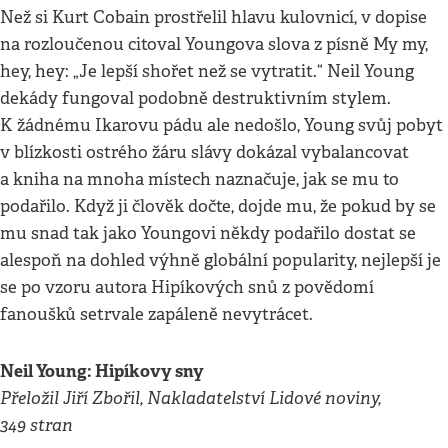
Než si Kurt Cobain prostřelil hlavu kulovnicí, v dopise
na rozloučenou citoval Youngova slova z písně My my,
hey, hey: „Je lepší shořet než se vytratit.“ Neil Young
dekády fungoval podobně destruktivním stylem.
K žádnému Ikarovu pádu ale nedošlo, Young svůj pobyt
v blízkosti ostrého žáru slávy dokázal vybalancovat
a kniha na mnoha místech naznačuje, jak se mu to
podařilo. Když ji člověk dočte, dojde mu, že pokud by se
mu snad tak jako Youngovi někdy podařilo dostat se
alespoň na dohled výhně globální popularity, nejlepší je
se po vzoru autora Hipíkových snů z povědomí
fanoušků setrvale zapáleně nevytrácet.
Neil Young: Hipíkovy sny
Přeložil Jiří Zbořil, Nakladatelství Lidové noviny,
349 stran