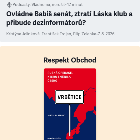
Podcasty
:
Vládneme, nerušit
•
42 minut
Ovládne Babiš senát, ztratí Láska klub a
přibude dezinformátorů?
Kristýna Jelínková
,
František Trojan
,
Filip Zelenka
•
7. 8. 2026
Respekt Obchod