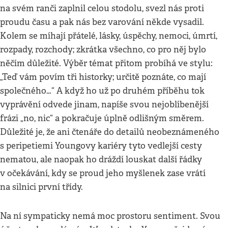
na svém ranči zaplnil celou stodolu, svezl nás proti
proudu času a pak nás bez varování někde vysadil.
Kolem se míhají přátelé, lásky, úspěchy, nemoci, úmrtí,
rozpady, rozchody; zkrátka všechno, co pro něj bylo
něčím důležité. Výběr témat přitom probíhá ve stylu:
„Teď vám povím tři historky; určitě poznáte, co mají
společného…“ A když ho už po druhém příběhu tok
vyprávění odvede jinam, napíše svou nejoblíbenější
frázi „no, nic“ a pokračuje úplně odlišným směrem.
Důležité je, že ani čtenáře do detailů neobeznámeného
s peripetiemi Youngovy kariéry tyto vedlejší cesty
nematou, ale naopak ho dráždí louskat další řádky
v očekávání, kdy se proud jeho myšlenek zase vrátí
na silnici první třídy.
Na ní sympaticky nemá moc prostoru sentiment. Svou