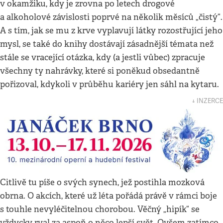
v okamžiku, kdy je zrovna po letech drogové
a alkoholové závislosti poprvé na několik měsíců „čistý“.
A s tím, jak se mu z krve vyplavují látky rozostřující jeho
mysl, se také do knihy dostávají zásadnější témata než
stále se vracející otázka, kdy (a jestli vůbec) zpracuje
všechny ty nahrávky, které si poněkud obsedantně
pořizoval, kdykoli v průběhu kariéry jen sáhl na kytaru.
↓ INZERCE
Citlivě tu píše o svých synech, jež postihla mozková
obrna. O akcích, které už léta pořádá právě v rámci boje
s touhle nevyléčitelnou chorobou. Věčný „hipík“ se
vždycky rval za aspoň o něco lepší svět. Ovšem zatímco