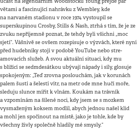
účast na legendárním Woodstocku Young přejde pár
větami a fascinující nahrávku z Wembley, kde
na narvaném stadionu v roce 1974 vystoupil se
superskupinou Crosby, Stills & Nash, ztrhá s tím, že je ze
zvuku nepříjemně poznat, že tehdy byli všichni „moc
sjetí“. Vášnivě se ovšem rozepisuje o výzvách, které nyní
před hudebníky stojí v podobě YouTube nebo stre­
amovacích služeb. A svou aktuální situaci, kdy mu
s blížící se sedmdesátkou ubývají nápady i síly, glosuje
spokojeným: „Teď zrovna poslouchám, jak v korunách
palem šustí a šelestí vítr, na metr ode mne hučí moře,
sleduju slunce mířit k vlnám. Koukám na trávník
a vzpomínám na šílené noci, kdy jsem se s mozkem
vysmaženým koksem modlil, abych jednou našel klid
a mohl jen spočinout na místě, jako je tohle, kde by
všechny živly společně hladily mé smysly.“