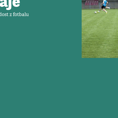
raje
ost z fotbalu