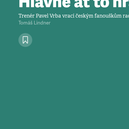
Hlavně ať to h
Trenér Pavel Vrba vrací českým fanouškům rad
Tomáš Lindner