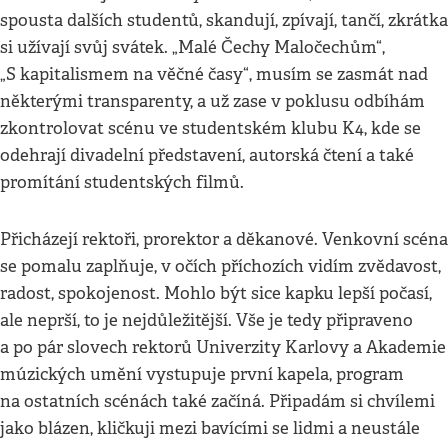
spousta dalších studentů, skandují, zpívají, tančí, zkrátka
si užívají svůj svátek. „Malé Čechy Maločechům“,
„S kapitalismem na věčné časy“, musím se zasmát nad
některými transparenty, a už zase v poklusu odbíhám
zkontrolovat scénu ve studentském klubu K4, kde se
odehrají divadelní představení, autorská čtení a také
promítání studentských filmů.
Přicházejí rektoři, prorektor a děkanové. Venkovní scéna
se pomalu zaplňuje, v očích příchozích vidím zvědavost,
radost, spokojenost. Mohlo být sice kapku lepší počasí,
ale neprší, to je nejdůležitější. Vše je tedy připraveno
a po pár slovech rektorů Univerzity Karlovy a Akademie
múzických umění vystupuje první kapela, program
na ostatních scénách také začíná. Připadám si chvílemi
jako blázen, kličkuji mezi bavícími se lidmi a neustále