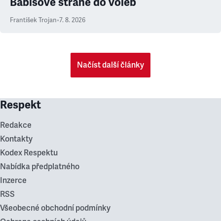
Babišově straně do voleb
František Trojan
•
7. 8. 2026
Načíst další články
Respekt
Redakce
Kontakty
Kodex Respektu
Nabídka předplatného
Inzerce
RSS
Všeobecné obchodní podmínky