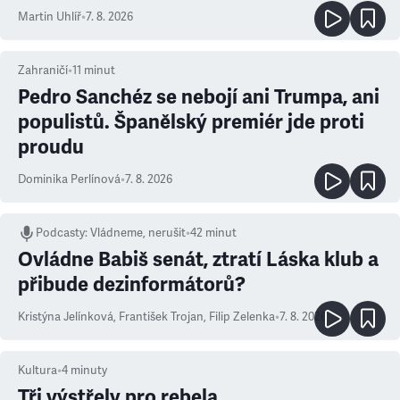
Martin Uhlíř
•
7. 8. 2026
Zahraničí
•
11
minut
Pedro Sanchéz se nebojí ani Trumpa, ani
populistů. Španělský premiér jde proti
proudu
Dominika Perlínová
•
7. 8. 2026
Podcasty
:
Vládneme, nerušit
•
42 minut
Ovládne Babiš senát, ztratí Láska klub a
přibude dezinformátorů?
Kristýna Jelínková
,
František Trojan
,
Filip Zelenka
•
7. 8. 2026
Kultura
•
4
minuty
Tři výstřely pro rebela