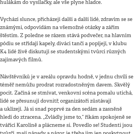
hulákám do vysílačky, ale vše plyne hladce.
Vychází slunce, přicházejí další a další lidé, zdravím se se
známými, odpovídám na všemožné otázky a zářím
štěstím. Z poledne se rázem stává podvečer, na hlavním
pódiu se střídají kapely, diváci tančí a popíjejí, v klubu
K4 lidé živě diskutují se studentskými tvůrci různých
zajímavých filmů.
Návštěvníků je v areálu opravdu hodně, v jednu chvíli se
téměř nemůžu prodrat rozradostněným davem. Skvělý
pocit. Začíná se stmívat, venkovní scéna pomalu utichá,
lidé se přesunují dovnitř, organizátoři zůstávají
a uklízejí. Já si snad poprvé za den sedám a zasněně
hledí do ztracena. „Zvládly jsme to,“ říkám spokojeně se
tvářící Karolíně a plácneme si. Povedlo se! Studenti jsou
tvůrčí, mají nápady a názor, je třeba jim jen poskytnout