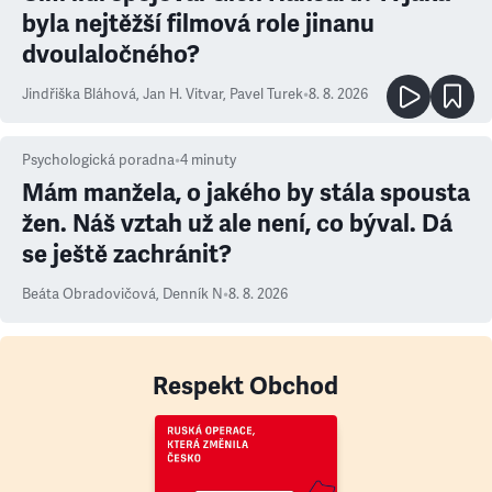
byla nejtěžší filmová role jinanu
dvoulaločného?
Jindřiška Bláhová
,
Jan H. Vitvar
,
Pavel Turek
•
8. 8. 2026
Psychologická poradna
•
4
minuty
Mám manžela, o jakého by stála spousta
žen. Náš vztah už ale není, co býval. Dá
se ještě zachránit?
Beáta Obradovičová
,
Denník N
•
8. 8. 2026
Respekt Obchod