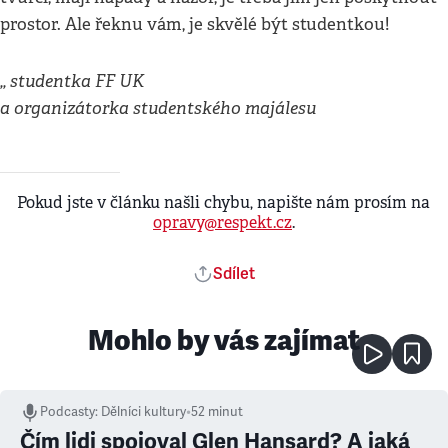
prostor. Ale řeknu vám, je skvělé být studentkou!
,, studentka FF UK
a organizátorka studentského majálesu
Pokud jste v článku našli chybu, napište nám prosím na
opravy@respekt.cz
.
Sdílet
Mohlo by vás zajímat
Podcasty
:
Dělníci kultury
•
52 minut
Čím lidi spojoval Glen Hansard? A jaká