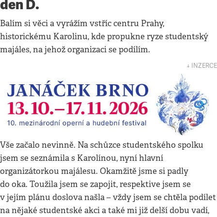
den D.
Balím si věci a vyrážím vstříc centru Prahy,
historickému Karolinu, kde propukne ryze studentský
majáles, na jehož organizaci se podílím.
↓ INZERCE
Vše začalo nevinně. Na schůzce studentského spolku
jsem se seznámila s Karolínou, nyní hlavní
organizátorkou majálesu. Okamžitě jsme si padly
do oka. Toužila jsem se zapojit, respektive jsem se
v jejím plánu doslova našla – vždy jsem se chtěla podílet
na nějaké studentské akci a také mi již delší dobu vadí,