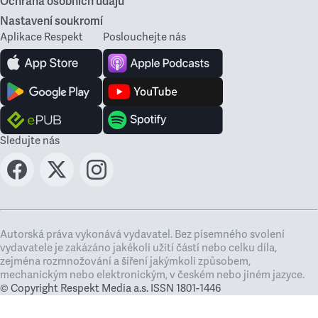
Ochrana osobních údajů
Nastavení soukromí
Aplikace Respekt
Poslouchejte nás
Sledujte nás
Autorská práva vykonává vydavatel. Bez písemného svolení
vydavatele je zakázáno jakékoli užití částí nebo celku díla,
zejména rozmnožování a šíření jakýmkoli způsobem,
mechanickým nebo elektronickým, v českém nebo jiném jazyce.
© Copyright Respekt Media a.s. ISSN 1801-1446