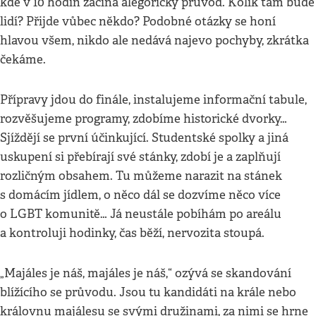
kde v 10 hodin začíná alegorický průvod. Kolik tam bude
lidí? Přijde vůbec někdo? Podobné otázky se honí
hlavou všem, nikdo ale nedává najevo pochyby, zkrátka
čekáme.
Přípravy jdou do finále, instalujeme informační tabule,
rozvěšujeme programy, zdobíme historické dvorky…
Sjíždějí se první účinkující. Studentské spolky a jiná
uskupení si přebírají své stánky, zdobí je a zaplňují
rozličným obsahem. Tu můžeme narazit na stánek
s domácím jídlem, o něco dál se dozvíme něco více
o LGBT komunitě… Já neustále pobíhám po areálu
a kontroluji hodinky, čas běží, nervozita stoupá.
„Majáles je náš, majáles je náš,“ ozývá se skandování
blížícího se průvodu. Jsou tu kandidáti na krále nebo
královnu majálesu se svými družinami, za nimi se hrne