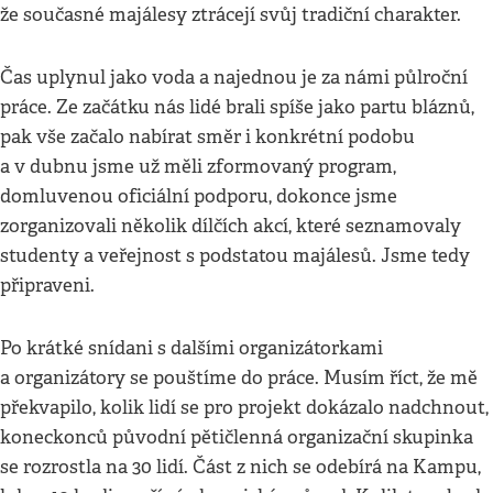
že současné majálesy ztrácejí svůj tradiční charakter.
Čas uplynul jako voda a najednou je za námi půlroční
práce. Ze začátku nás lidé brali spíše jako partu bláznů,
pak vše začalo nabírat směr i konkrétní podobu
a v dubnu jsme už měli zformovaný program,
domluvenou oficiální podporu, dokonce jsme
zorganizovali několik dílčích akcí, které seznamovaly
studenty a veřejnost s podstatou majálesů. Jsme tedy
připraveni.
Po krátké snídani s dalšími organizátorkami
a organizátory se pouštíme do práce. Musím říct, že mě
překvapilo, kolik lidí se pro projekt dokázalo nadchnout,
koneckonců původní pětičlenná organizační skupinka
se rozrostla na 30 lidí. Část z nich se odebírá na Kampu,