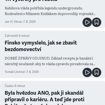
Babišova vláda pohřbila legendu undergroundu.
Rozloučení s Milanem Knížákem doprovodily vojenské
salvy i kritika pokrokářů
Jan H. Vitvar
•
7. 8. 2026
Zahraničí
•
5
minut
Finsko vymyslelo, jak se zbavit
bezdomovectví
DOBRÉ ZPRÁVY ODJINUD. Základ receptu je banální i
náročný současně: aby to vláda opravdu považovala za
prioritu
Tomáš Lindner
•
7. 8. 2026
Česko
•
6
minut
Byla hvězdou ANO, pak ji skandál
připravil o kariéru. A teď jde proti