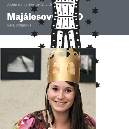
Jeden den v životě
•
12. 5. 2013
•
4
minuty
Majálesový den D
Sára Vidímová