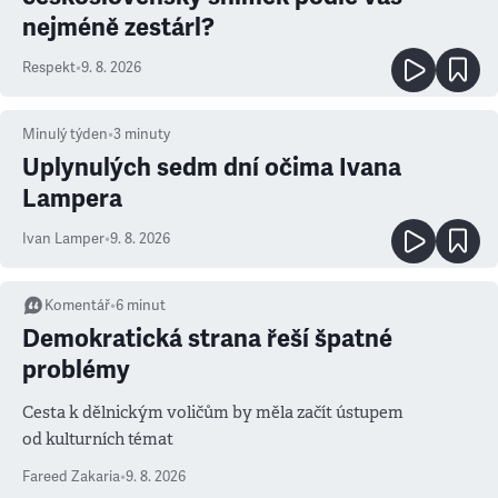
nejméně zestárl?
Respekt
•
9. 8. 2026
Minulý týden
•
3
minuty
Uplynulých sedm dní očima Ivana
Lampera
Ivan Lamper
•
9. 8. 2026
Komentář
•
6
minut
Demokratická strana řeší špatné
problémy
Cesta k dělnickým voličům by měla začít ústupem
od kulturních témat
Fareed Zakaria
•
9. 8. 2026