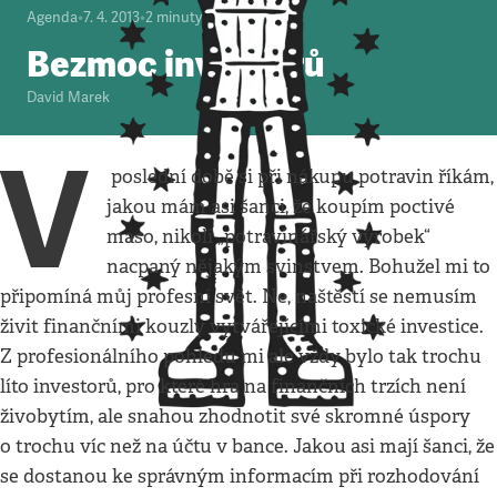
Agenda
•
7. 4. 2013
•
2
minuty
Bezmoc investorů
David Marek
V
poslední době si při nákupu potravin říkám,
jakou mám asi šanci, že koupím poctivé
maso, nikoli „potravinářský výrobek“
nacpaný nějakým svinstvem. Bohužel mi to
připomíná můj profesní svět. Ne, naštěstí se nemusím
živit finančními kouzly vytvářejícími toxické investice.
Z profesionálního pohledu mi ale vždy bylo tak trochu
líto investorů, pro které hra na finančních trzích není
živobytím, ale snahou zhodnotit své skromné úspory
o trochu víc než na účtu v bance. Jakou asi mají šanci, že
se dostanou ke správným informacím při rozhodování