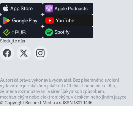
Sledujte nás
Autorská práva vykonává vydavatel. Bez písemného svolení
vydavatele je zakázáno jakékoli užití částí nebo celku díla,
zejména rozmnožování a šíření jakýmkoli způsobem,
mechanickým nebo elektronickým, v českém nebo jiném jazyce.
© Copyright Respekt Media a.s. ISSN 1801-1446