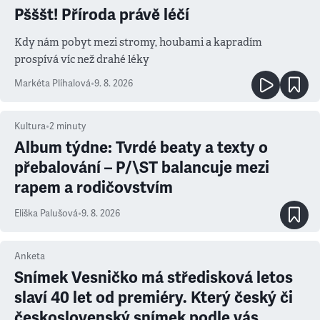
Pšššt! Příroda právě léčí
Kdy nám pobyt mezi stromy, houbami a kapradím
prospívá víc než drahé léky
Markéta Plíhalová
•
9. 8. 2026
Kultura
•
2
minuty
Album týdne: Tvrdé beaty a texty o
přebalování – P/\ST balancuje mezi
rapem a rodičovstvím
Eliška Palušová
•
9. 8. 2026
Anketa
Snímek Vesničko má středisková letos
slaví 40 let od premiéry. Který český či
československý snímek podle vás