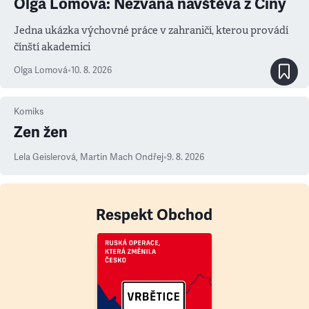
Olga Lomová: Nezvaná návštěva z Číny
Jedna ukázka výchovné práce v zahraničí, kterou provádí
čínští akademici
Olga Lomová
•
10. 8. 2026
Komiks
Zen žen
Lela Geislerová
,
Martin Mach Ondřej
•
9. 8. 2026
Respekt Obchod