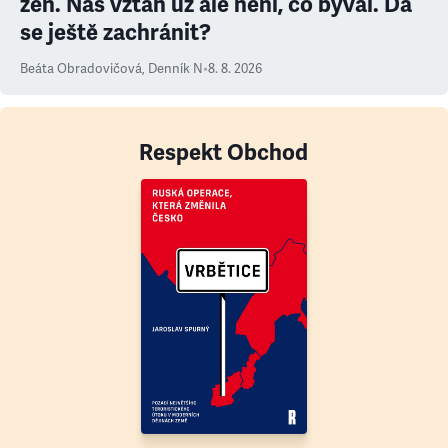
žen. Náš vztah už ale není, co býval. Dá
se ještě zachránit?
Beáta Obradovičová
,
Denník N
•
8. 8. 2026
Respekt Obchod