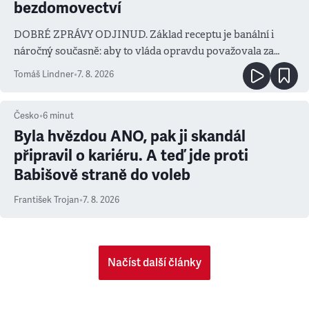
bezdomovectví
DOBRÉ ZPRÁVY ODJINUD. Základ receptu je banální i
náročný současně: aby to vláda opravdu považovala za
prioritu
Tomáš Lindner
•
7. 8. 2026
Česko
•
6
minut
Byla hvězdou ANO, pak ji skandál
připravil o kariéru. A teď jde proti
Babišově straně do voleb
František Trojan
•
7. 8. 2026
Načíst další články