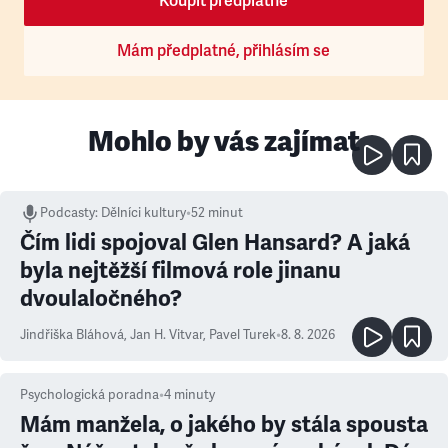
Koupit předplatné
Mám předplatné, přihlásím se
Mohlo by vás zajímat
Podcasty
:
Dělníci kultury
•
52 minut
Čím lidi spojoval Glen Hansard? A jaká
byla nejtěžší filmová role jinanu
dvoulaločného?
Jindřiška Bláhová
,
Jan H. Vitvar
,
Pavel Turek
•
8. 8. 2026
Psychologická poradna
•
4
minuty
Mám manžela, o jakého by stála spousta