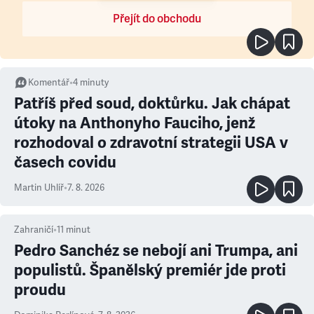
Přejít do obchodu
Komentář
•
4
minuty
Patříš před soud, doktůrku. Jak chápat
útoky na Anthonyho Fauciho, jenž
rozhodoval o zdravotní strategii USA v
časech covidu
Martin Uhlíř
•
7. 8. 2026
Zahraničí
•
11
minut
Pedro Sanchéz se nebojí ani Trumpa, ani
populistů. Španělský premiér jde proti
proudu