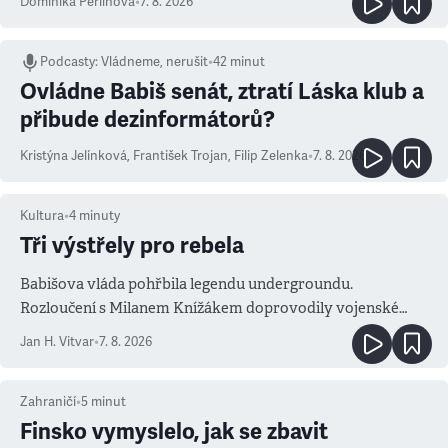
Dominika Perlínová
•
7. 8. 2026
Podcasty
:
Vládneme, nerušit
•
42 minut
Ovládne Babiš senát, ztratí Láska klub a
přibude dezinformátorů?
Kristýna Jelínková
,
František Trojan
,
Filip Zelenka
•
7. 8. 2026
Kultura
•
4
minuty
Tři výstřely pro rebela
Babišova vláda pohřbila legendu undergroundu.
Rozloučení s Milanem Knížákem doprovodily vojenské
salvy i kritika pokrokářů
Jan H. Vitvar
•
7. 8. 2026
Zahraničí
•
5
minut
Finsko vymyslelo, jak se zbavit