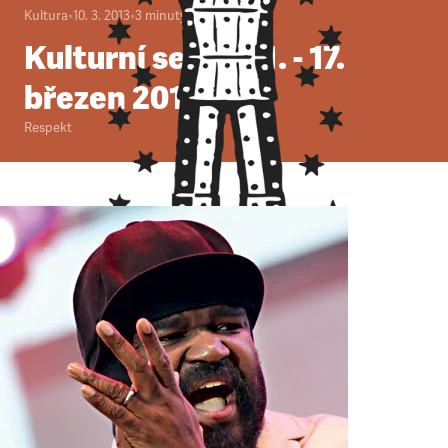
Kultura
•
10. 3. 2013
•
3
minuty
Kulturní servis 11. - 17.
březen 2013
Respekt