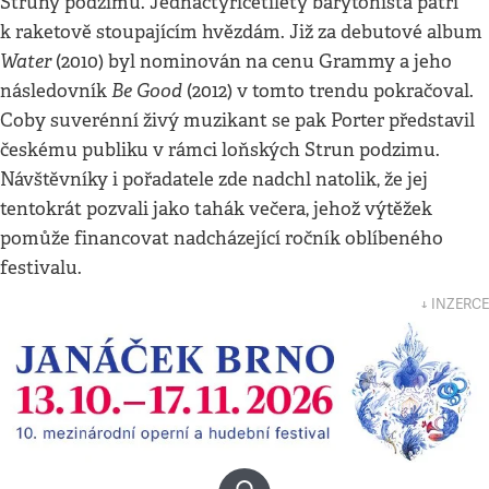
Struny podzimu. Jednačtyřicetiletý barytonista patří
k raketově stoupajícím hvězdám. Již za debutové album
Water
(2010) byl nominován na cenu Gram­­my a jeho
Be Good
následovník
(2012) v tomto trendu pokračoval.
Coby suverénní živý muzikant se pak Porter představil
českému publiku v rámci loňských Strun podzimu.
Návštěvníky i pořadatele zde nadchl natolik, že jej
tentokrát pozvali jako tahák večera, jehož výtěžek
pomůže financovat nadcházející ročník oblíbeného
festivalu.
↓ INZERCE