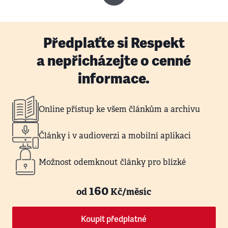
Předplaťte si Respekt
a nepřicházejte o cenné
informace.
Online přístup ke všem článkům a archivu
Články i v audioverzi a mobilní aplikaci
Možnost odemknout články pro blízké
160
od
Kč/měsíc
Koupit předplatné