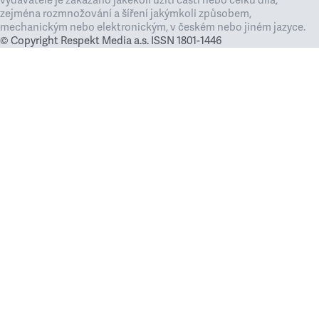
vydavatele je zakázáno jakékoli užití částí nebo celku díla,
zejména rozmnožování a šíření jakýmkoli způsobem,
mechanickým nebo elektronickým, v českém nebo jiném jazyce.
© Copyright Respekt Media a.s. ISSN 1801-1446