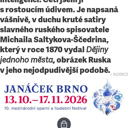
s rostoucím údivem. Je napsaná
vášnivě, v duchu kruté satiry
slavného ruského spisovatele
Michaila Saltykova-Ščedrina,
který v roce 1870 vydal
Dějiny
, obrázek Ruska
jednoho města
v jeho nejodpudivější podobě.
↓ INZERCE