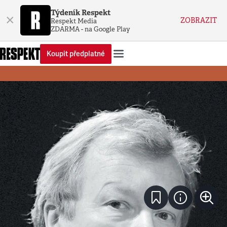
Týdeník Respekt
×
ZOBRAZIT
Respekt Media
ZDARMA - na Google Play
Koupit předplatné