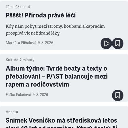
Téma
•
13
minut
Pšššt! Příroda právě léčí
Kdy nám pobyt mezi stromy, houbami a kapradím
prospívá víc než drahé léky
Markéta Plíhalová
•
9. 8. 2026
Kultura
•
2
minuty
Album týdne: Tvrdé beaty a texty o
přebalování – P/\ST balancuje mezi
rapem a rodičovstvím
Eliška Palušová
•
9. 8. 2026
Anketa
Snímek Vesničko má středisková letos