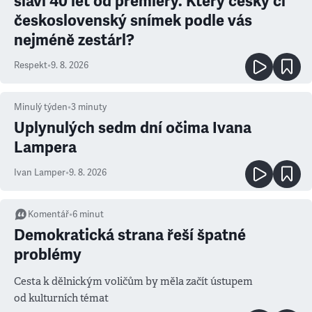
slaví 40 let od premiéry. Který český či
československý snímek podle vás
nejméně zestárl?
Respekt
•
9. 8. 2026
Minulý týden
•
3
minuty
Uplynulých sedm dní očima Ivana
Lampera
Ivan Lamper
•
9. 8. 2026
Komentář
•
6
minut
Demokratická strana řeší špatné
problémy
Cesta k dělnickým voličům by měla začít ústupem
od kulturních témat