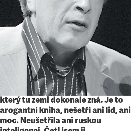
Eseje
•
9. 12. 2012
•
8
minut
Sebevražedný román
Spisovatel, jenž napsal krutou obžalobu Ruska,
lidu i moci, se skrývá za pseudonymem, ale jde
patrně o Surkova, hlavního Putinova ideologa
Viktor Jerofejev
Tuto nemilosrdnou knihu
o současném Rusku napsal člověk,
který tu zemi dokonale zná. Je to
arogantní kniha, nešetří ani lid, ani
moc. Neušetřila ani ruskou
inteligenci. Četl jsem ji