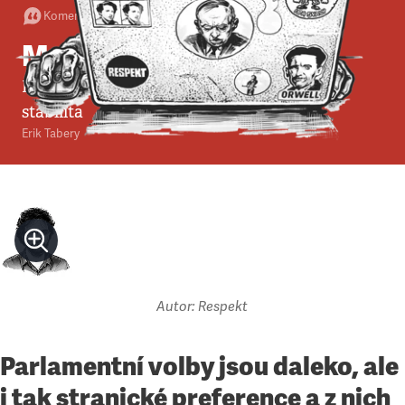
Komentář
•
29. 1. 2012
•
3
minuty
My, spokojení voliči
Politickým preferencím vládne překvapivá
stabilita
Erik Tabery
Autor: Respekt
Parlamentní volby jsou daleko, ale
i tak stranické preference a z nich