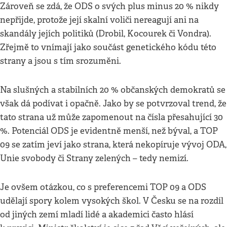
Zároveň se zdá, že ODS o svých plus minus 20 % nikdy
nepřijde, protože její skalní voliči nereagují ani na
skandály jejích politiků (Drobil, Kocourek či Vondra).
Zřejmě to vnímají jako součást genetického kódu této
strany a jsou s tím srozuměni.
Na slušných a stabilních 20 % občanských demokratů se
však dá podívat i opačně. Jako by se potvrzoval trend, že
tato strana už může zapomenout na čísla přesahující 30
%. Potenciál ODS je evidentně menší, než býval, a TOP
09 se zatím jeví jako strana, která nekopíruje vývoj ODA,
Unie svobody či Strany zelených – tedy nemizí.
Je ovšem otázkou, co s preferencemi TOP 09 a ODS
udělají spory kolem vysokých škol. V Česku se na rozdíl
od jiných zemí mladí lidé a akademici často hlásí