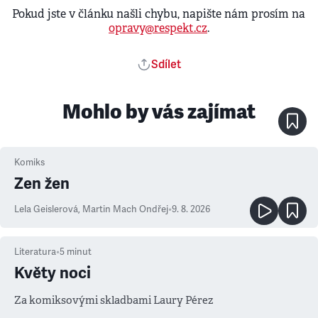
Pokud jste v článku našli chybu, napište nám prosím na
opravy@respekt.cz
.
Sdílet
Mohlo by vás zajímat
Komiks
Zen žen
Lela Geislerová
,
Martin Mach Ondřej
•
9. 8. 2026
Literatura
•
5
minut
Květy noci
Za komiksovými skladbami Laury Pérez