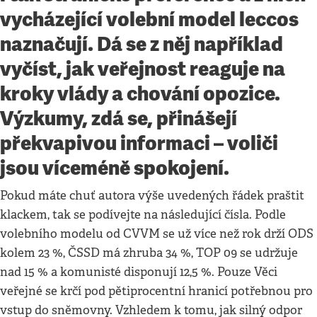
vycházející volební model leccos
naznačují. Dá se z něj například
vyčíst, jak veřejnost reaguje na
kroky vlády a chování opozice.
Výzkumy, zdá se, přinášejí
překvapivou informaci – voliči
jsou víceméně spokojení.
Pokud máte chuť autora výše uvedených řádek praštit
klackem, tak se podívejte na následující čísla. Podle
volebního modelu od CVVM se už více než rok drží ODS
kolem 23 %, ČSSD má zhruba 34 %, TOP 09 se udržuje
nad 15 % a komunisté disponují 12,5 %. Pouze Věci
veřejné se krčí pod pětiprocentní hranicí potřebnou pro
vstup do sněmovny. Vzhledem k tomu, jak silný odpor