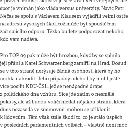
k pravici. Ministr školství je sice z řad Věcí veřejných, ale
spor je vnímán jako vláda versus univerzity. Navíc Petr
Nečas se spolu s Václavem Klausem vyjádřili velmi ostře
na adresu vysokých škol, což může být spouštěčem
začínajícího odporu. Těžko budete podporovat někoho,
kdo vám nadává.
Pro TOP 09 pak může být hrozbou, když by se splnilo
její přání a Karel Schwarzenberg zamířil na Hrad. Dosud
se v této straně nerýsuje žádná osobnost, která by ho
mohla nahradit. Jeho případný odchod by mohl ještě
více posílit KDU-ČSL, jež se nenápadně drápe
z politického dna vzhůru. Sice jde zatím o nesmělé
pokusy, ale až budou voliči hledat nějakou stranu, která
dnes nezasedá ve sněmovně, mohou se přiklonit
k lidovcům. Těm však stále škodí to, co je stálo úspěch
v posledních parlamentních volbách – vlastně není moc