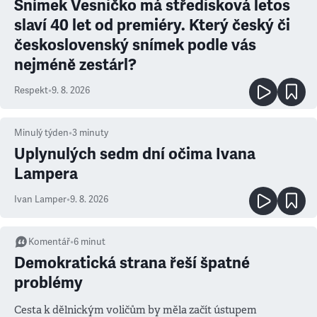
Snímek Vesničko má středisková letos
slaví 40 let od premiéry. Který český či
československý snímek podle vás
nejméně zestárl?
Respekt
•
9. 8. 2026
Minulý týden
•
3
minuty
Uplynulých sedm dní očima Ivana
Lampera
Ivan Lamper
•
9. 8. 2026
Komentář
•
6
minut
Demokratická strana řeší špatné
problémy
Cesta k dělnickým voličům by měla začít ústupem