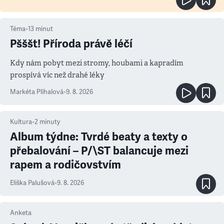
Téma
•
13
minut
Pšššt! Příroda právě léčí
Kdy nám pobyt mezi stromy, houbami a kapradím
prospívá víc než drahé léky
Markéta Plíhalová
•
9. 8. 2026
Kultura
•
2
minuty
Album týdne: Tvrdé beaty a texty o
přebalování – P/\ST balancuje mezi
rapem a rodičovstvím
Eliška Palušová
•
9. 8. 2026
Anketa