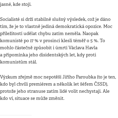
jasné, kde stojí.
Socialisté si drží stabilně slušný výsledek, což je dáno
tím, že je to vlastně jediná demokratická opozice. Moc
příležitostí udělat chybu zatím neměla. Naopak
komunisté po 17 % v prosinci klesli téměř o 5 %. To
mohlo částečně způsobit i úmrtí Václava Havla
a připomínka jeho disidentských let, kdy proti
komunistům stál.
Výzkum zřejmě moc nepotěší Jiřího Paroubka (to je ten,
kdo byl chvíli premiérem a několik let šéfem ČSSD),
protože jeho stranu
se zatím lidé volit nechystají. Ale
kdo ví, situace se může změnit.