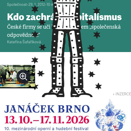
Společnost
•
29. 1. 2012
•
10
minut
Kdo zachrání kapitalismus
České firmy se učí kouzlo jménem „společenská
odpovědnost“
Kateřina Šafaříková
↓ INZERCE