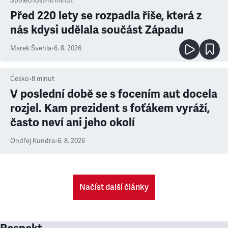
Společnost
•
10
minut
Před 220 lety se rozpadla říše, která z
nás kdysi udělala součást Západu
Marek Švehla
•
6. 8. 2026
Česko
•
8
minut
V poslední době se s focením aut docela
rozjel. Kam prezident s foťákem vyráží,
často neví ani jeho okolí
Ondřej Kundra
•
6. 8. 2026
Načíst další články