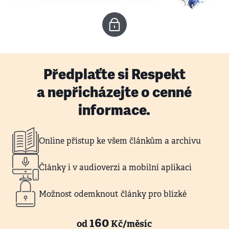
Předplaťte si Respekt
a nepřicházejte o cenné
informace.
Online přístup ke všem článkům a archivu
Články i v audioverzi a mobilní aplikaci
Možnost odemknout články pro blízké
160
od
Kč/měsíc