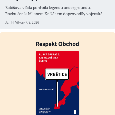
Babišova vláda pohřbila legendu undergroundu.
Rozloučení s Milanem Knížákem doprovodily vojenské
salvy i kritika pokrokářů
Jan H. Vitvar
•
7. 8. 2026
Respekt Obchod