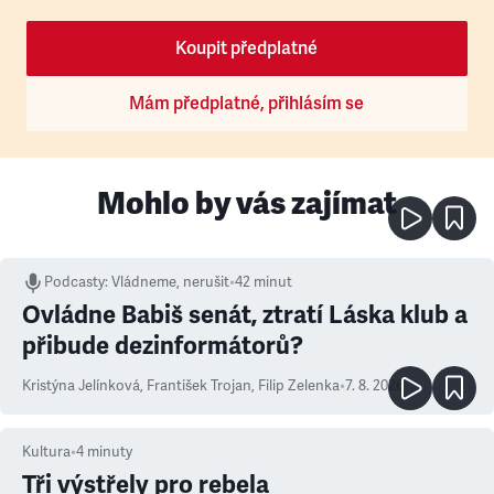
Koupit předplatné
Mám předplatné, přihlásím se
Mohlo by vás zajímat
Podcasty
:
Vládneme, nerušit
•
42 minut
Ovládne Babiš senát, ztratí Láska klub a
přibude dezinformátorů?
Kristýna Jelínková
,
František Trojan
,
Filip Zelenka
•
7. 8. 2026
Kultura
•
4
minuty
Tři výstřely pro rebela