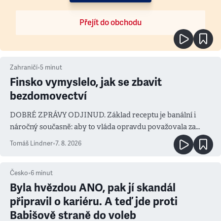
Přejít do obchodu
Zahraničí
•
5
minut
Finsko vymyslelo, jak se zbavit
bezdomovectví
DOBRÉ ZPRÁVY ODJINUD. Základ receptu je banální i
náročný současně: aby to vláda opravdu považovala za
prioritu
Tomáš Lindner
•
7. 8. 2026
Česko
•
6
minut
Byla hvězdou ANO, pak jí skandál
připravil o kariéru. A teď jde proti
Babišově straně do voleb