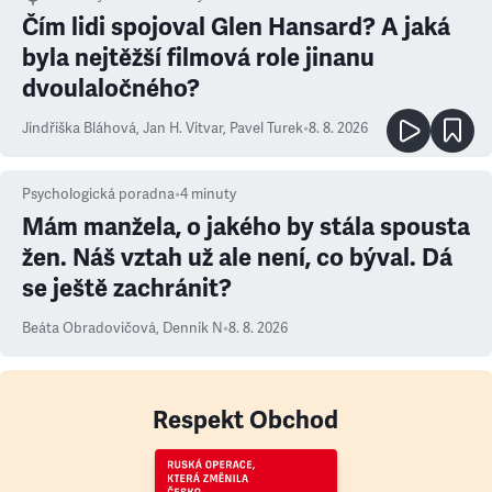
Čím lidi spojoval Glen Hansard? A jaká
byla nejtěžší filmová role jinanu
dvoulaločného?
Jindřiška Bláhová
,
Jan H. Vitvar
,
Pavel Turek
•
8. 8. 2026
Psychologická poradna
•
4
minuty
Mám manžela, o jakého by stála spousta
žen. Náš vztah už ale není, co býval. Dá
se ještě zachránit?
Beáta Obradovičová
,
Denník N
•
8. 8. 2026
Respekt Obchod