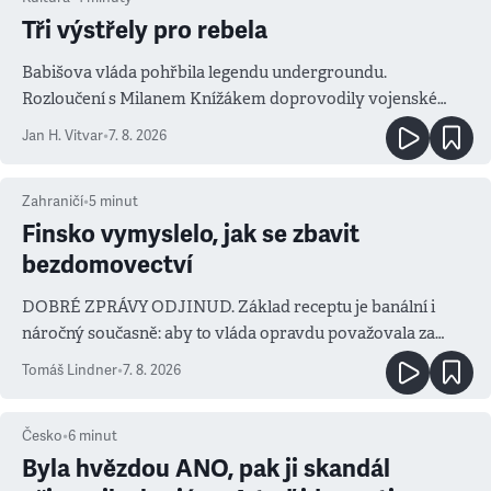
Tři výstřely pro rebela
Babišova vláda pohřbila legendu undergroundu.
Rozloučení s Milanem Knížákem doprovodily vojenské
salvy i kritika pokrokářů
Jan H. Vitvar
•
7. 8. 2026
Zahraničí
•
5
minut
Finsko vymyslelo, jak se zbavit
bezdomovectví
DOBRÉ ZPRÁVY ODJINUD. Základ receptu je banální i
náročný současně: aby to vláda opravdu považovala za
prioritu
Tomáš Lindner
•
7. 8. 2026
Česko
•
6
minut
Byla hvězdou ANO, pak ji skandál