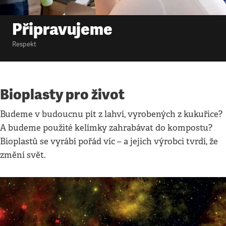
Připravujeme
•
11. 11. 2012
•
1
minuta
Připravujeme
Respekt
Bioplasty pro život
Budeme v budoucnu pít z lahví, vyrobených z kukuřice?
A budeme použité kelímky zahrabávat do kompostu?
Bioplastů se vyrábí pořád víc – a jejich výrobci tvrdí, že
změní svět.