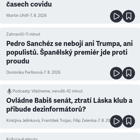
časech covidu
Martin Uhlíř
•
7. 8. 2026
Zahraničí
•
11
minut
Pedro Sanchéz se nebojí ani Trumpa, ani
populistů. Španělský premiér jde proti
proudu
Dominika Perlínová
•
7. 8. 2026
Podcasty
:
Vládneme, nerušit
•
42 minut
Ovládne Babiš senát, ztratí Láska klub a
přibude dezinformátorů?
Kristýna Jelínková
,
František Trojan
,
Filip Zelenka
•
7. 8. 2026
Kultura
•
4
minuty