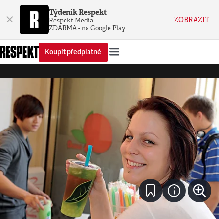
Týdeník Respekt
×
ZOBRAZIT
Respekt Media
ZDARMA - na Google Play
Koupit předplatné