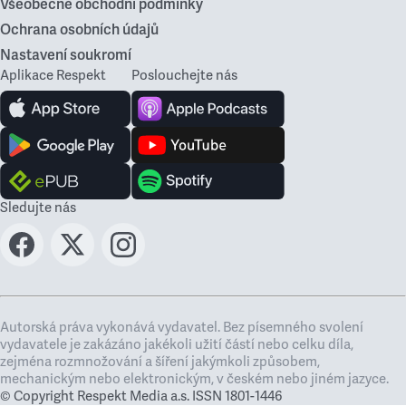
Všeobecné obchodní podmínky
Ochrana osobních údajů
Nastavení soukromí
Aplikace Respekt
Poslouchejte nás
Sledujte nás
Autorská práva vykonává vydavatel. Bez písemného svolení
vydavatele je zakázáno jakékoli užití částí nebo celku díla,
zejména rozmnožování a šíření jakýmkoli způsobem,
mechanickým nebo elektronickým, v českém nebo jiném jazyce.
© Copyright Respekt Media a.s. ISSN 1801-1446