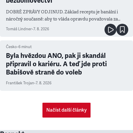
bezdomovectví
DOBRÉ ZPRÁVY ODJINUD. Základ receptu je banální i
náročný současně: aby to vláda opravdu považovala za
prioritu
Tomáš Lindner
•
7. 8. 2026
Česko
•
6
minut
Byla hvězdou ANO, pak ji skandál
připravil o kariéru. A teď jde proti
Babišově straně do voleb
František Trojan
•
7. 8. 2026
Načíst další články