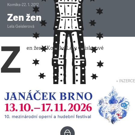
Komiks
•
22. 1. 2012
Zen žen
Lela Geislerová
Z
en žen • Komiks Lely Geislerové
↓ INZERCE