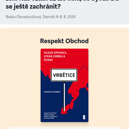
se ještě zachránit?
Beáta Obradovičová
,
Denník N
•
8. 8. 2026
Respekt Obchod