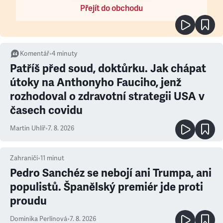
Přejít do obchodu
Komentář
•
4
minuty
Patříš před soud, doktůrku. Jak chápat
útoky na Anthonyho Fauciho, jenž
rozhodoval o zdravotní strategii USA v
časech covidu
Martin Uhlíř
•
7. 8. 2026
Zahraničí
•
11
minut
Pedro Sanchéz se nebojí ani Trumpa, ani
populistů. Španělský premiér jde proti
proudu
Dominika Perlínová
•
7. 8. 2026