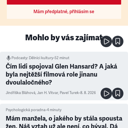
Mám předplatné, přihlásím se
Mohlo by vás zajímat
Podcasty
:
Dělníci kultury
•
52 minut
Čím lidi spojoval Glen Hansard? A jaká
byla nejtěžší filmová role jinanu
dvoulaločného?
Jindřiška Bláhová
,
Jan H. Vitvar
,
Pavel Turek
•
8. 8. 2026
Psychologická poradna
•
4
minuty
Mám manžela, o jakého by stála spousta
žen. Náš vztah už ale není, co býval. Dá