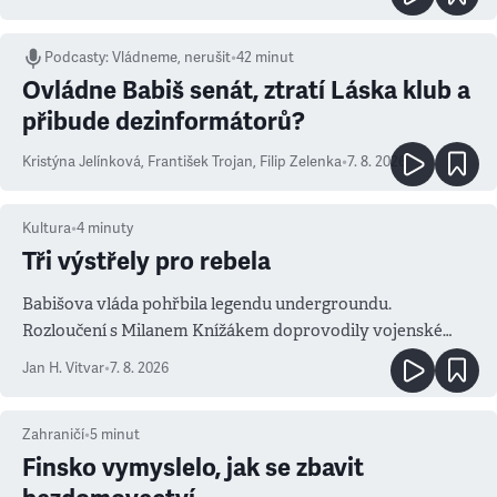
Podcasty
:
Vládneme, nerušit
•
42 minut
Ovládne Babiš senát, ztratí Láska klub a
přibude dezinformátorů?
Kristýna Jelínková
,
František Trojan
,
Filip Zelenka
•
7. 8. 2026
Kultura
•
4
minuty
Tři výstřely pro rebela
Babišova vláda pohřbila legendu undergroundu.
Rozloučení s Milanem Knížákem doprovodily vojenské
salvy i kritika pokrokářů
Jan H. Vitvar
•
7. 8. 2026
Zahraničí
•
5
minut
Finsko vymyslelo, jak se zbavit