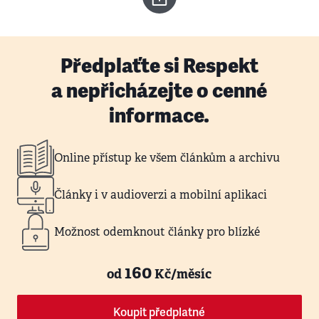
Předplaťte si Respekt
a nepřicházejte o cenné
informace.
Online přístup ke všem článkům a archivu
Články i v audioverzi a mobilní aplikaci
Možnost odemknout články pro blízké
160
od
Kč/měsíc
Koupit předplatné