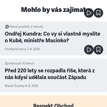
Mohlo by vás zajímat
Ranní postřeh
•
2
minuty
Ondřej Kundra: Co vy si vlastně myslíte
o Kubě, ministře Macinko?
Ondřej Kundra
•
7. 8. 2026
Společnost
•
10
minut
Před 220 lety se rozpadla říše, která z
nás kdysi udělala součást Západu
Marek Švehla
•
6. 8. 2026
Respekt Obchod