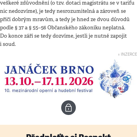
veškeré zdůvodnění (o tzv. dotaci magistrátu se v tarifu
nic nedozvíme), je tedy nesrozumitelná a zároveň se
příčí dobrým mravům, a tedy je hned ze dvou důvodů
podle § 37 a § 55–56 Občanského zákoníku neplatná.
Do konce září se tedy dozvíme, jestli je nutné zapojit
i soud.
↓ INZERCE