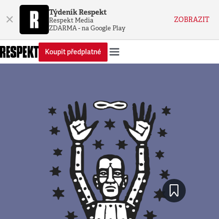
Týdeník Respekt
×
ZOBRAZIT
Respekt Media
ZDARMA - na Google Play
Koupit předplatné