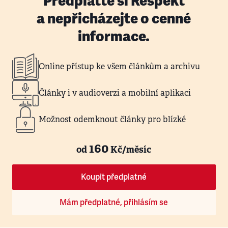
Předplaťte si Respekt
a nepřicházejte o cenné
informace.
Online přístup ke všem článkům a archivu
Články i v audioverzi a mobilní aplikaci
Možnost odemknout články pro blízké
160
od
Kč/měsíc
Koupit předplatné
Mám předplatné, přihlásím se