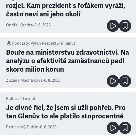
rozjel. Kam prezident s foťákem vyráží,
často neví ani jeho okolí
Ondřej Kundra
•
6. 8. 2026
Podcasty
:
Výtah Respektu
•
17 minut
Bouře na ministerstvu zdravotnictví. Na
analýzu o efektivitě zaměstnanců padl
skoro milion korun
Zuzana Machálková
•
6. 8. 2026
Kultura
•
11
minut
Je divné říci, že jsem si užil pohřeb. Pro
ten Glenův to ale platilo stoprocentně
Petr Horký
•
Dublin
•
6. 8. 2026