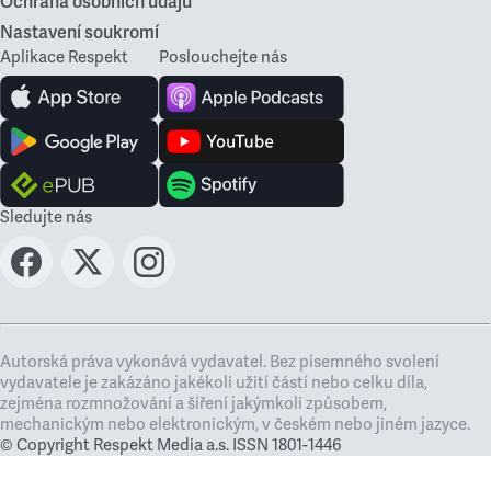
Ochrana osobních údajů
Nastavení soukromí
Aplikace Respekt
Poslouchejte nás
Sledujte nás
Autorská práva vykonává vydavatel. Bez písemného svolení
vydavatele je zakázáno jakékoli užití částí nebo celku díla,
zejména rozmnožování a šíření jakýmkoli způsobem,
mechanickým nebo elektronickým, v českém nebo jiném jazyce.
© Copyright Respekt Media a.s. ISSN 1801-1446