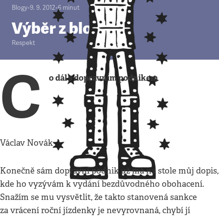
Blogy
•
9. 9. 2012
•
6
minut
Výběr z blogů
Respekt
C
o dál s dopravním podnikem
Václav Novák
Konečně sám dopravní podnik už má na stole můj dopis,
kde ho vyzývám k vydání bezdůvodného obohacení.
Snažím se mu vysvětlit, že takto stanovená sankce
za vrácení roční jízdenky je nevyrovnaná, chybí jí