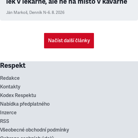
lék v lékárně, ale ne na místo v kavárně
Ján Markoš
,
Denník N
•
6. 8. 2026
Načíst další články
Respekt
Redakce
Kontakty
Kodex Respektu
Nabídka předplatného
Inzerce
RSS
Všeobecné obchodní podmínky