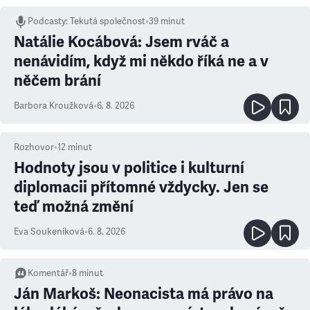
Podcasty
:
Tekutá společnost
•
39 minut
Natálie Kocábová: Jsem rváč a
nenávidím, když mi někdo říká ne a v
něčem brání
Barbora Kroužková
•
6. 8. 2026
Rozhovor
•
12
minut
Hodnoty jsou v politice i kulturní
diplomacii přítomné vždycky. Jen se
teď možná změní
Eva Soukeníková
•
6. 8. 2026
Komentář
•
8
minut
Ján Markoš: Neonacista má právo na