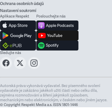
Ochrana osobních údajů
Nastavení soukromí
Aplikace Respekt
Poslouchejte nás
Sledujte nás
Autorská práva vykonává vydavatel. Bez písemného svolení
vydavatele je zakázáno jakékoli užití částí nebo celku díla,
zejména rozmnožování a šíření jakýmkoli způsobem,
mechanickým nebo elektronickým, v českém nebo jiném jazyce.
© Copyright Respekt Media a.s. ISSN 1801-1446