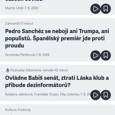
Martin Uhlíř
•
7. 8. 2026
Zahraničí
•
11
minut
Pedro Sanchéz se nebojí ani Trumpa, ani
populistů. Španělský premiér jde proti
proudu
Dominika Perlínová
•
7. 8. 2026
Podcasty
:
Vládneme, nerušit
•
42 minut
Ovládne Babiš senát, ztratí Láska klub a
přibude dezinformátorů?
Kristýna Jelínková
,
František Trojan
,
Filip Zelenka
•
7. 8. 2026
Kultura
•
4
minuty