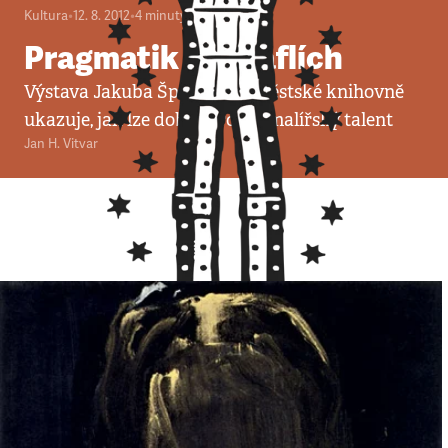
Kultura
•
12. 8. 2012
•
4
minuty
Pragmatik na štaflích
Výstava Jakuba Špaňhela v Městské knihovně
ukazuje, jak lze dobře prodat malířský talent
Jan H. Vitvar