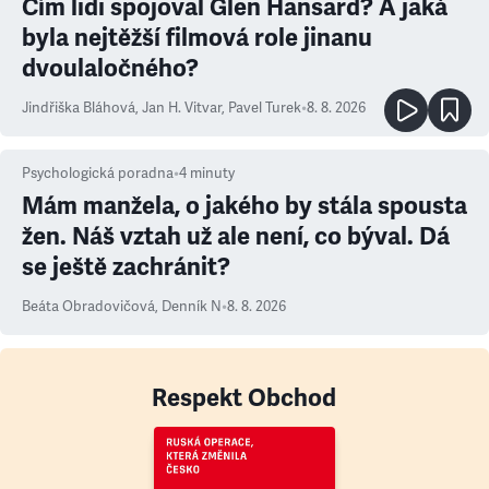
Čím lidi spojoval Glen Hansard? A jaká
byla nejtěžší filmová role jinanu
dvoulaločného?
Jindřiška Bláhová
,
Jan H. Vitvar
,
Pavel Turek
•
8. 8. 2026
Psychologická poradna
•
4
minuty
Mám manžela, o jakého by stála spousta
žen. Náš vztah už ale není, co býval. Dá
se ještě zachránit?
Beáta Obradovičová
,
Denník N
•
8. 8. 2026
Respekt Obchod