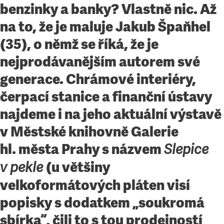
benzinky a banky? Vlastně nic. Až
na to, že je maluje Jakub Špaňhel
(35), o němž se říká, že je
nejprodávanějším autorem své
generace. Chrámové interiéry,
čerpací stanice a finanční ústavy
najdeme i na jeho aktuální výstavě
v Městské knihovně Galerie
hl. města Prahy s názvem
Slepice
(u většiny
v pekle
velkoformátových pláten visí
popisky s dodatkem „soukromá
sbírka“, čili to s tou prodejností