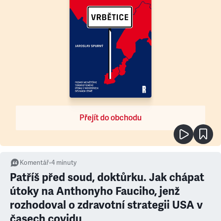
Přejít do obchodu
Komentář
•
4
minuty
Patříš před soud, doktůrku. Jak chápat
útoky na Anthonyho Fauciho, jenž
rozhodoval o zdravotní strategii USA v
časech covidu