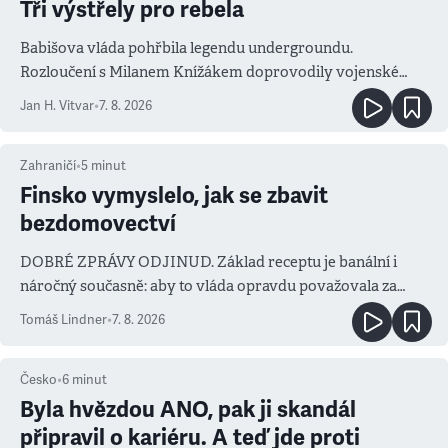
Tři výstřely pro rebela
Babišova vláda pohřbila legendu undergroundu.
Rozloučení s Milanem Knížákem doprovodily vojenské
salvy i kritika pokrokářů
Jan H. Vitvar
•
7. 8. 2026
Zahraničí
•
5
minut
Finsko vymyslelo, jak se zbavit
bezdomovectví
DOBRÉ ZPRÁVY ODJINUD. Základ receptu je banální i
náročný současně: aby to vláda opravdu považovala za
prioritu
Tomáš Lindner
•
7. 8. 2026
Česko
•
6
minut
Byla hvězdou ANO, pak ji skandál
připravil o kariéru. A teď jde proti