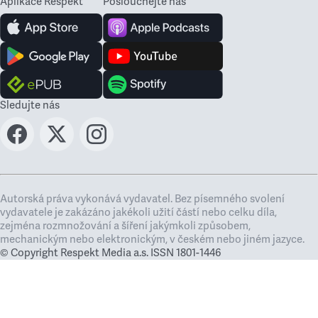
Aplikace Respekt
Poslouchejte nás
Sledujte nás
Autorská práva vykonává vydavatel. Bez písemného svolení
vydavatele je zakázáno jakékoli užití částí nebo celku díla,
zejména rozmnožování a šíření jakýmkoli způsobem,
mechanickým nebo elektronickým, v českém nebo jiném jazyce.
© Copyright Respekt Media a.s. ISSN 1801-1446