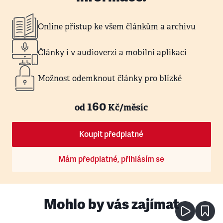
Online přístup ke všem článkům a archivu
Články i v audioverzi a mobilní aplikaci
Možnost odemknout články pro blízké
160
od
Kč/měsíc
Koupit předplatné
Mám předplatné, přihlásím se
Mohlo by vás zajímat