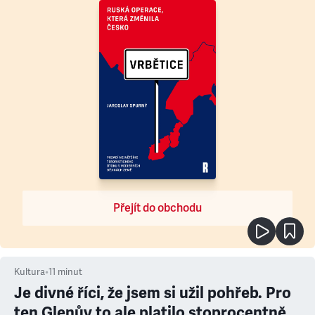
Přejít do obchodu
Kultura
•
11
minut
Je divné říci, že jsem si užil pohřeb. Pro
ten Glenův to ale platilo stoprocentně