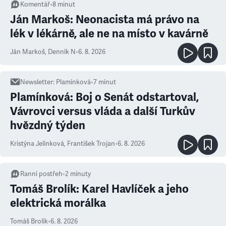
Komentář
•
8
minut
Ján Markoš: Neonacista má právo na
lék v lékárně, ale ne na místo v kavárně
Ján Markoš
,
Denník N
•
6. 8. 2026
Newsletter
:
Plamínková
•
7
minut
Plamínková: Boj o Senát odstartoval,
Vávrovci versus vláda a další Turkův
hvězdný týden
Kristýna Jelínková
,
František Trojan
•
6. 8. 2026
Ranní postřeh
•
2
minuty
Tomáš Brolík: Karel Havlíček a jeho
elektrická morálka
Tomáš Brolík
•
6. 8. 2026