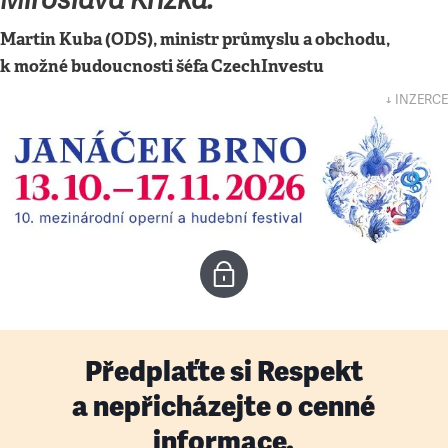
Miroslava Křížka.“
Martin Kuba (ODS), ministr průmyslu a obchodu,
k možné budoucnosti šéfa CzechInvestu
↓ INZERCE
Předplaťte si Respekt
a nepřicházejte o cenné
informace.