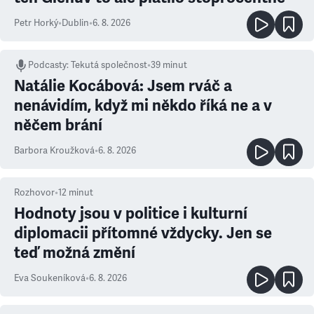
Petr Horký
•
Dublin
•
6. 8. 2026
Podcasty
:
Tekutá společnost
•
39 minut
Natálie Kocábová: Jsem rváč a
nenávidím, když mi někdo říká ne a v
něčem brání
Barbora Kroužková
•
6. 8. 2026
Rozhovor
•
12
minut
Hodnoty jsou v politice i kulturní
diplomacii přítomné vždycky. Jen se
teď možná změní
Eva Soukeníková
•
6. 8. 2026