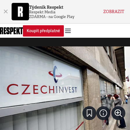
Týdeník Respekt
×
ZOBRAZIT
Respekt Media
ZDARMA - na Google Play
Koupit předplatné