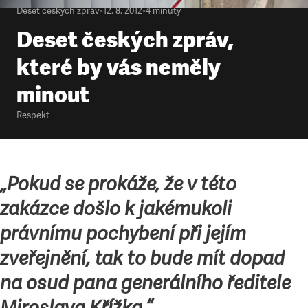
Deset českých zpráv
•
12. 8. 2012
•
4
minuty
Deset českých zpráv,
které by vás neměly
minout
Respekt
„Pokud se prokáže, že v této
zakázce došlo k jakémukoli
právnímu pochybení při jejím
zveřejnění, tak to bude mít dopad
na osud pana generálního ředitele