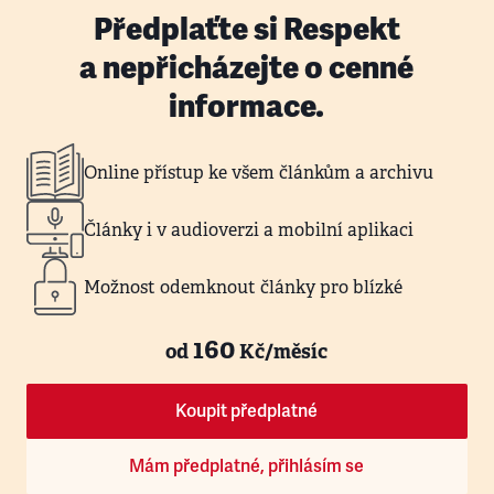
Předplaťte si Respekt
a nepřicházejte o cenné
informace.
Online přístup ke všem článkům a archivu
Články i v audioverzi a mobilní aplikaci
Možnost odemknout články pro blízké
160
od
Kč/měsíc
Koupit předplatné
Mám předplatné, přihlásím se