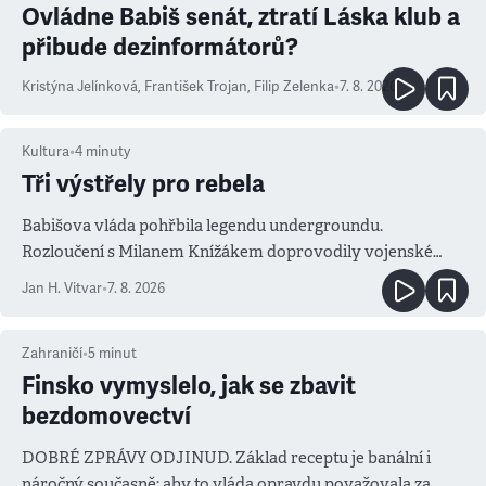
Ovládne Babiš senát, ztratí Láska klub a
přibude dezinformátorů?
Kristýna Jelínková
,
František Trojan
,
Filip Zelenka
•
7. 8. 2026
Kultura
•
4
minuty
Tři výstřely pro rebela
Babišova vláda pohřbila legendu undergroundu.
Rozloučení s Milanem Knížákem doprovodily vojenské
salvy i kritika pokrokářů
Jan H. Vitvar
•
7. 8. 2026
Zahraničí
•
5
minut
Finsko vymyslelo, jak se zbavit
bezdomovectví
DOBRÉ ZPRÁVY ODJINUD. Základ receptu je banální i
náročný současně: aby to vláda opravdu považovala za