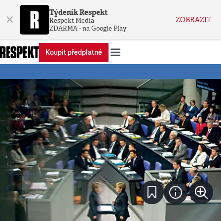
Týdeník Respekt
×
ZOBRAZIT
Respekt Media
ZDARMA - na Google Play
Koupit předplatné