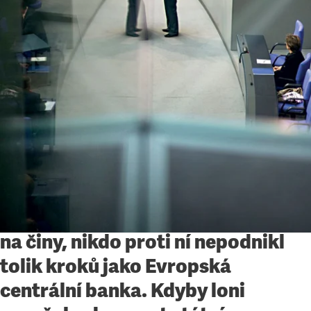
Ekonomika
•
22. 7. 2012
•
5
minut
Mocná a bezradná
Evropská centrální banka zachraňuje eurozónu,
ocitá se však v dilematu
David Marek
Dluhovou krizi v eurozóně
donekonečna řeší politici
i ekonomové, ale když přijde
na činy, nikdo proti ní nepodnikl
tolik kroků jako Evropská
centrální banka. Kdyby loni