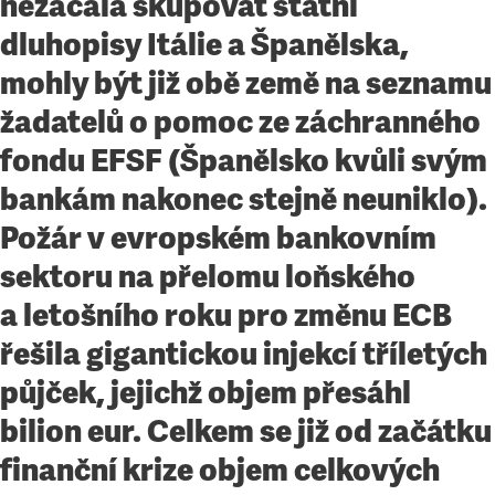
nezačala skupovat státní
dluhopisy Itálie a Španělska,
mohly být již obě země na seznamu
žadatelů o pomoc ze záchranného
fondu EFSF (Španělsko kvůli svým
bankám nakonec stejně neuniklo).
Požár v evropském bankovním
sektoru na přelomu loňského
a letošního roku pro změnu ECB
řešila gigantickou injekcí tříletých
půjček, jejichž objem přesáhl
bilion eur. Celkem se již od začátku
finanční krize objem celkových