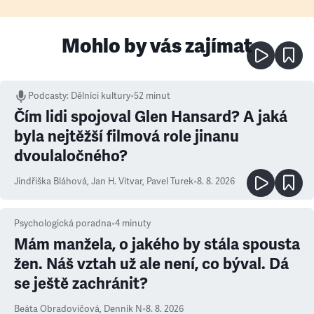
Mohlo by vás zajímat
Podcasty
:
Dělníci kultury
•
52 minut
Čím lidi spojoval Glen Hansard? A jaká
byla nejtěžší filmová role jinanu
dvoulaločného?
Jindřiška Bláhová
,
Jan H. Vitvar
,
Pavel Turek
•
8. 8. 2026
Psychologická poradna
•
4
minuty
Mám manžela, o jakého by stála spousta
žen. Náš vztah už ale není, co býval. Dá
se ještě zachránit?
Beáta Obradovičová
,
Denník N
•
8. 8. 2026