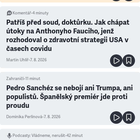
Komentář
•
4
minuty
Patříš před soud, doktůrku. Jak chápat
útoky na Anthonyho Fauciho, jenž
rozhodoval o zdravotní strategii USA v
časech covidu
Martin Uhlíř
•
7. 8. 2026
Zahraničí
•
11
minut
Pedro Sanchéz se nebojí ani Trumpa, ani
populistů. Španělský premiér jde proti
proudu
Dominika Perlínová
•
7. 8. 2026
Podcasty
:
Vládneme, nerušit
•
42 minut