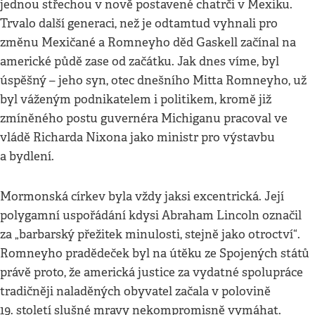
jednou střechou v nově postavené chatrči v Mexiku.
Trvalo další generaci, než je odtamtud vyhnali pro
změnu Mexičané a Romneyho děd Gaskell začínal na
americké půdě zase od začátku. Jak dnes víme, byl
úspěšný – jeho syn, otec dnešního Mitta Romneyho, už
byl váženým podnikatelem i politikem, kromě již
zmíněného postu guvernéra Michiganu pracoval ve
vládě Richarda Nixona jako ministr pro výstavbu
a bydlení.
Mormonská církev byla vždy jaksi excentrická. Její
polygamní uspořádání kdysi Abraham Lincoln označil
za „barbarský přežitek minulosti, stejně jako otroctví“.
Romneyho pradědeček byl na útěku ze Spojených států
právě proto, že americká justice za vydatné spolupráce
tradičněji naladěných obyvatel začala v polovině
19. století slušné mravy nekompromisně vymáhat.