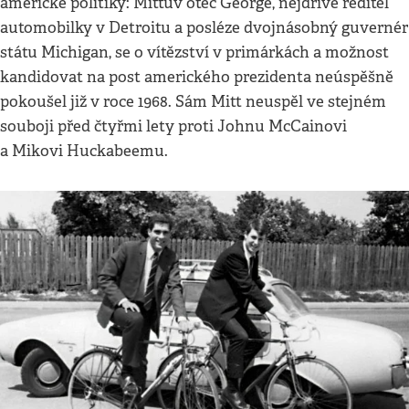
americké politiky: Mittův otec George, nejdříve ředitel
automobilky v Detroitu a posléze dvojnásobný guvernér
státu Michigan, se o vítězství v primárkách a možnost
kandidovat na post amerického prezidenta neúspěšně
pokoušel již v roce 1968. Sám Mitt neuspěl ve stejném
souboji před čtyřmi lety proti Johnu McCainovi
a Mikovi Huckabeemu.