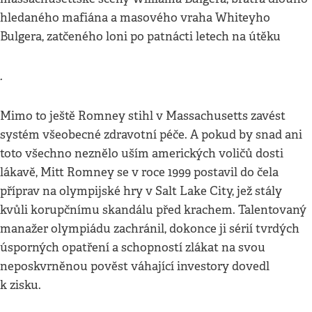
hledaného mafiána a masového vraha Whiteyho
Bulgera, zatčeného loni po patnácti letech na útěku
.
Mimo to ještě Romney stihl v Massachusetts zavést
systém všeobecné zdravotní péče. A pokud by snad ani
toto všechno neznělo uším amerických voličů dosti
lákavě, Mitt Romney se v roce 1999 postavil do čela
příprav na olympijské hry v Salt Lake City, jež stály
kvůli korupčnímu skandálu před krachem. Talentovaný
manažer olympiádu zachránil, dokonce ji sérií tvrdých
úsporných opatření a schopností zlákat na svou
neposkvrněnou pověst váhající investory dovedl
k zisku.