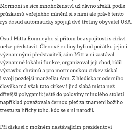
Mormoni se sice mnohoženství už dávno zřekli, podle
průzkumů veřejného mínění si s nimi ale právě tento
rys dosud automaticky spojují dvě třetiny obyvatel USA.
Osud Mitta Romneyho si přitom bez spojitosti s církví
nelze představit. Členové rodiny byli od počátku jejími
významnými představiteli, sám Mitt v ní zastával
významné lokální funkce, organizoval její chod, řídil
výstavbu chrámů a pro mormonskou církev získal
i svoji pozdější manželku Ann. Z hlediska moderního
člověka má však tato církev i jiná slabá místa než
dřívější polygamii: ještě do poloviny minulého století
například považovala černou pleť za znamení božího
trestu za hříchy toho, kdo se s ní narodil.
Při diskusi o možném nastávajícím prezidentovi