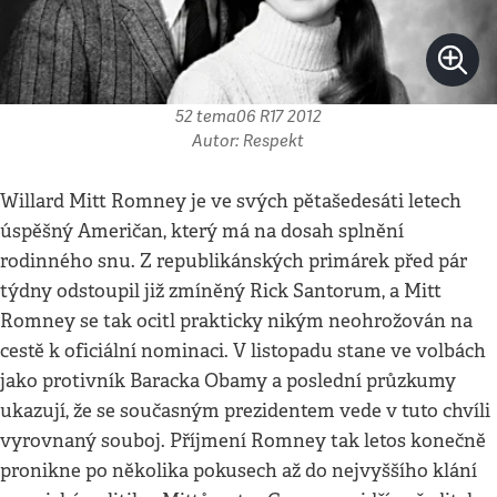
52 tema06 R17 2012
Autor: Respekt
Willard Mitt Romney je ve svých pětašedesáti letech
úspěšný Američan, který má na dosah splnění
rodinného snu. Z republikánských primárek před pár
týdny odstoupil již zmíněný Rick Santorum, a Mitt
Romney se tak ocitl prakticky nikým neohrožován na
cestě k oficiální nominaci. V listopadu stane ve volbách
jako protivník Baracka Obamy a poslední průzkumy
ukazují, že se současným prezidentem vede v tuto chvíli
vyrovnaný souboj. Příjmení Romney tak letos konečně
pronikne po několika pokusech až do nejvyššího klání