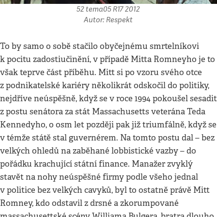
52 tema05 R17 2012
Autor: Respekt
To by samo o sobě stačilo obyčejnému smrtelníkovi
k pocitu zadostiučinění, v případě Mitta Romneyho je to
však teprve část příběhu. Mitt si po vzoru svého otce
z podnikatelské kariéry několikrát odskočil do politiky,
nejdříve neúspěšně, když se v roce 1994 pokoušel sesadit
z postu senátora za stát Massachusetts veterána Teda
Kennedyho, o osm let později pak již triumfálně, když se
v témže státě stal guvernérem. Na tomto postu dal – bez
velkých ohledů na zaběhané lobbistické vazby – do
pořádku krachující státní finance. Manažer zvyklý
stavět na nohy neúspěšné firmy podle všeho jednal
v politice bez velkých cavyků, byl to ostatně právě Mitt
Romney, kdo odstavil z drsné a zkorumpované
massachusettské scény Williama Bulgera, bratra dlouho