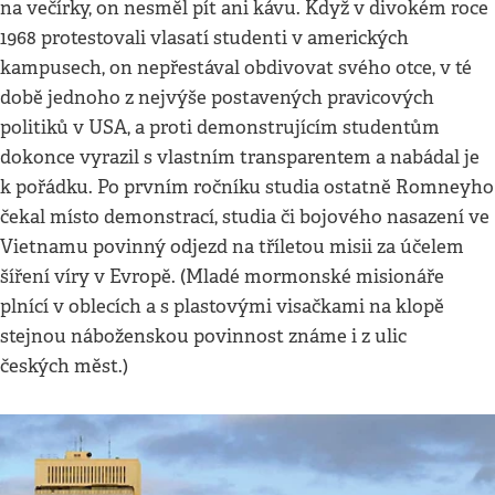
na večírky, on nesměl pít ani kávu. Když v divokém roce
1968 protestovali vlasatí studenti v amerických
kampusech, on nepřestával obdivovat svého otce, v té
době jednoho z nejvýše postavených pravicových
politiků v USA, a proti demonstrujícím studentům
dokonce vyrazil s vlastním transparentem a nabádal je
k pořádku. Po prvním ročníku studia ostatně Romneyho
čekal místo demonstrací, studia či bojového nasazení ve
Vietnamu povinný odjezd na tříletou misii za účelem
šíření víry v Evropě. (Mladé mormonské misionáře
plnící v oblecích a s plastovými visačkami na klopě
stejnou náboženskou povinnost známe i z ulic
českých měst.)