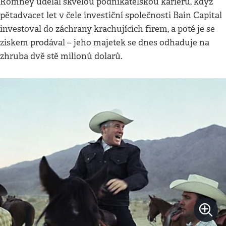
Romney udělal skvělou podnikatelskou kariéru, když
pětadvacet let v čele investiční společnosti Bain Capital
investoval do záchrany krachujících firem, a poté je se
ziskem prodával – jeho majetek se dnes odhaduje na
zhruba dvě stě milionů dolarů.