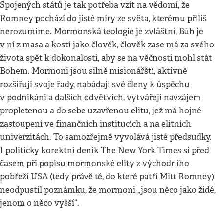
Spojených států je tak potřeba vzít na vědomí, že
Romney pochází do jisté míry ze světa, kterému příliš
nerozumíme. Mormonská teologie je zvláštní, Bůh je
v ní z masa a kostí jako člověk, člověk zase má za svého
života spět k dokonalosti, aby se na věčnosti mohl stát
Bohem. Mormoni jsou silně misionářští, aktivně
rozšiřují svoje řady, nabádají své členy k úspěchu
v podnikání a dalších odvětvích, vytvářejí navzájem
propletenou a do sebe uzavřenou elitu, jež má hojné
zastoupení ve finančních institucích a na elitních
univerzitách. To samozřejmě vyvolává jisté předsudky.
I politicky korektní deník The New York Times si před
časem při popisu mormonské elity z východního
pobřeží USA (tedy právě té, do které patří Mitt Romney)
neodpustil poznámku, že mormoni „jsou něco jako židé,
jenom o něco vyšší“.