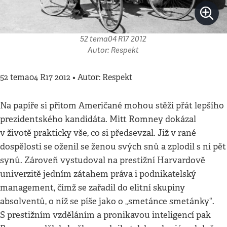
52 tema04 R17 2012
Autor: Respekt
52 tema04 R17 2012 • Autor: Respekt
Na papíře si přitom Američané mohou stěží přát lepšího
prezidentského kandidáta. Mitt Romney dokázal
v životě prakticky vše, co si předsevzal. Již v rané
dospělosti se oženil se ženou svých snů a zplodil s ní pět
synů. Zároveň vystudoval na prestižní Harvardově
univerzitě jedním zátahem práva i podnikatelský
management, čímž se zařadil do elitní skupiny
absolventů, o níž se píše jako o „smetánce smetánky“.
S prestižním vzděláním a pronikavou inteligencí pak