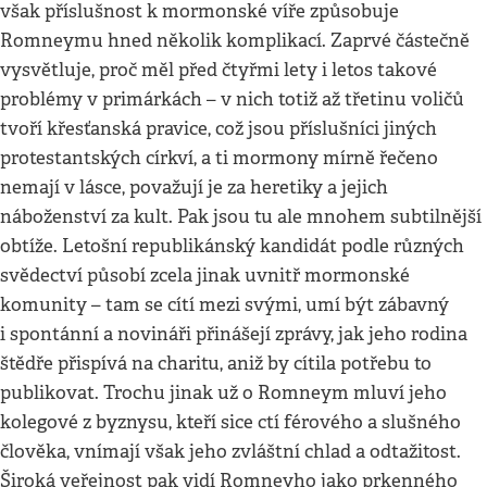
však příslušnost k mormonské víře způsobuje
Romneymu hned několik komplikací. Zaprvé částečně
vysvětluje, proč měl před čtyřmi lety i letos takové
problémy v primárkách – v nich totiž až třetinu voličů
tvoří křesťanská pravice, což jsou příslušníci jiných
protestantských církví, a ti mormony mírně řečeno
nemají v lásce, považují je za heretiky a jejich
náboženství za kult. Pak jsou tu ale mnohem subtilnější
obtíže. Letošní republikánský kandidát podle různých
svědectví působí zcela jinak uvnitř mormonské
komunity – tam se cítí mezi svými, umí být zábavný
i spontánní a novináři přinášejí zprávy, jak jeho rodina
štědře přispívá na charitu, aniž by cítila potřebu to
publikovat. Trochu jinak už o Romneym mluví jeho
kolegové z byznysu, kteří sice ctí férového a slušného
člověka, vnímají však jeho zvláštní chlad a odtažitost.
Široká veřejnost pak vidí Romneyho jako prkenného