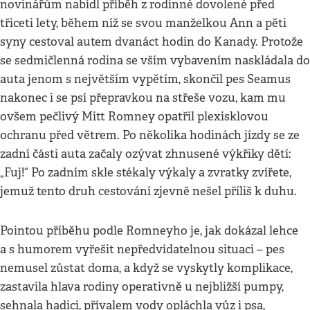
novinářům nabídl příběh z rodinné dovolené před
třiceti lety, během níž se svou manželkou Ann a pěti
syny cestoval autem dvanáct hodin do Kanady. Protože
se sedmičlenná rodina se vším vybavením naskládala do
auta jenom s největším vypětím, skončil pes Seamus
nakonec i se psí přepravkou na střeše vozu, kam mu
ovšem pečlivý Mitt Romney opatřil plexisklovou
ochranu před větrem. Po několika hodinách jízdy se ze
zadní části auta začaly ozývat zhnusené výkřiky dětí:
„Fuj!“ Po zadním skle stékaly výkaly a zvratky zvířete,
jemuž tento druh cestování zjevně nešel příliš k duhu.
Pointou příběhu podle Romneyho je, jak dokázal lehce
a s humorem vyřešit nepředvídatelnou situaci – pes
nemusel zůstat doma, a když se vyskytly komplikace,
zastavila hlava rodiny operativně u nejbližší pumpy,
sehnala hadici, přívalem vody opláchla vůz i psa,