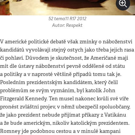
52 tema11 R17 2012
Autor: Respekt
V americké politické debatě však zmínky o náboženství
kandidátů vyvolávají stejný ostych jako třeba jejich rasa
či pohlaví. Důvodem je skutečnost, že Američané mají
mít dle ústavy náboženství pevně oddělené od státu
a politiky a v naprosté většině případů tomu tak je.
Posledním prezidentským kandidátem, který čelil
problémům se svým vyznáním, byl katolík John
Fitzgerald Kennedy. Ten musel nakonec kvůli své víře
pronést zvláštní projev, v němž ubezpečil spoluobčany,
že jako prezident nebude přijímat příkazy z Vatikánu
a že bude americkým, nikoliv katolickým prezidentem.
Romney jde podobnou cestou a v minulé kampani