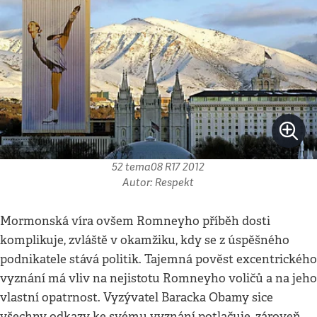
52 tema08 R17 2012
Autor: Respekt
Mormonská víra ovšem Romneyho příběh dosti
komplikuje, zvláště v okamžiku, kdy se z úspěšného
podnikatele stává politik. Tajemná pověst excentrického
vyznání má vliv na nejistotu Romneyho voličů a na jeho
vlastní opatrnost. Vyzývatel Baracka Obamy sice
všechny odkazy ke svému vyznání potlačuje, zároveň