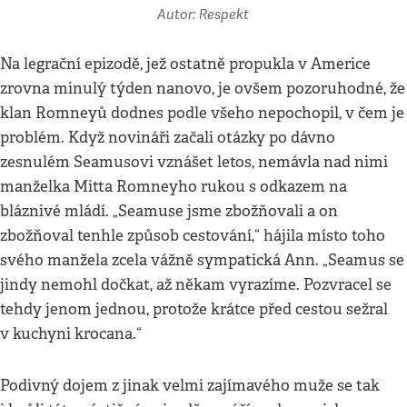
Autor: Respekt
Na legrační epizodě, jež ostatně propukla v Americe
zrovna minulý týden nanovo, je ovšem pozoruhodné, že
klan Romneyů dodnes podle všeho nepochopil, v čem je
problém. Když novináři začali otázky po dávno
zesnulém Seamusovi vznášet letos, nemávla nad nimi
manželka Mitta Romneyho rukou s odkazem na
bláznivé mládí. „Seamuse jsme zbožňovali a on
zbožňoval tenhle způsob cestování,“ hájila místo toho
svého manžela zcela vážně sympatická Ann. „Seamus se
jindy nemohl dočkat, až někam vyrazíme. Pozvracel se
tehdy jenom jednou, protože krátce před cestou sežral
v kuchyni krocana.“
Podivný dojem z jinak velmi zajímavého muže se tak