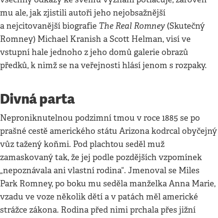
mu ale, jak zjistili autoři jeho nejobsažnější
The Real Romney
a nejcitovanější biografie
(Skutečný
Romney) Michael Kranish a Scott Helman, visí ve
vstupní hale jednoho z jeho domů galerie obrazů
předků, k nimž se na veřejnosti hlásí jenom s rozpaky.
Divná parta
Neproniknutelnou podzimní tmou v roce 1885 se po
prašné cestě amerického státu Arizona kodrcal obyčejný
vůz tažený koňmi. Pod plachtou seděl muž
zamaskovaný tak, že jej podle pozdějších vzpomínek
„nepoznávala ani vlastní rodina“. Jmenoval se Miles
Park Romney, po boku mu seděla manželka Anna Marie,
vzadu ve voze několik dětí a v patách měl americké
strážce zákona. Rodina před nimi prchala přes jižní