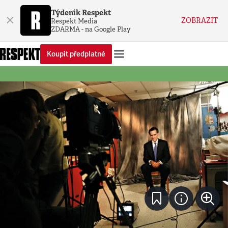
Týdeník Respekt
×
ZOBRAZIT
Respekt Media
ZDARMA - na Google Play
Koupit předplatné