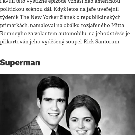
i kvůli této výstižné epizodě vznáší nad americkou
politickou scénou dál. Když letos na jaře uveřejnil
týdeník The New Yorker článek o republikánských
primárkách, namaloval na obálku rozjařeného Mitta
Romneyho za volantem automobilu, na jehož střeše je
přikurtován jeho vyděšený soupeř Rick Santorum.
Superman