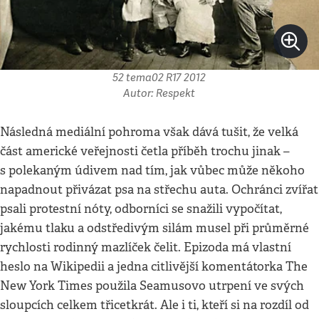
52 tema02 R17 2012
Autor: Respekt
Následná mediální pohroma však dává tušit, že velká
část americké veřejnosti četla příběh trochu jinak –
s polekaným údivem nad tím, jak vůbec může někoho
napadnout přivázat psa na střechu auta. Ochránci zvířat
psali protestní nóty, odborníci se snažili vypočítat,
jakému tlaku a odstředivým silám musel při průměrné
rychlosti rodinný mazlíček čelit. Epizoda má vlastní
heslo na Wikipedii a jedna citlivější komentátorka The
New York Times použila Seamusovo utrpení ve svých
sloupcích celkem třicetkrát. Ale i ti, kteří si na rozdíl od