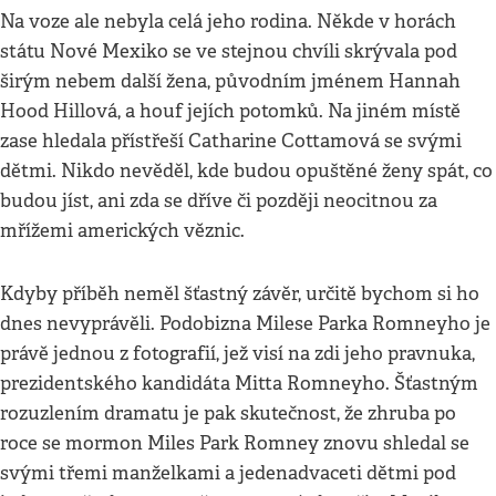
Na voze ale nebyla celá jeho rodina. Někde v horách
státu Nové Mexiko se ve stejnou chvíli skrývala pod
širým nebem další žena, původním jménem Hannah
Hood Hillová, a houf jejích potomků. Na jiném místě
zase hledala přístřeší Catharine Cottamová se svými
dětmi. Nikdo nevěděl, kde budou opuštěné ženy spát, co
budou jíst, ani zda se dříve či později neocitnou za
mřížemi amerických věznic.
Kdyby příběh neměl šťastný závěr, určitě bychom si ho
dnes nevyprávěli. Podobizna Milese Parka Romneyho je
právě jednou z fotografií, jež visí na zdi jeho pravnuka,
prezidentského kandidáta Mitta Romneyho. Šťastným
rozuzlením dramatu je pak skutečnost, že zhruba po
roce se mormon Miles Park Romney znovu shledal se
svými třemi manželkami a jedenadvaceti dětmi pod