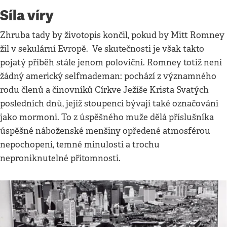
Síla víry
Zhruba tady by životopis končil, pokud by Mitt Romney
žil v sekulární Evropě. Ve skutečnosti je však takto
pojatý příběh stále jenom poloviční. Romney totiž není
žádný americký selfmademan: pochází z významného
rodu členů a činovníků Církve Ježíše Krista Svatých
posledních dnů, jejíž stoupenci bývají také označováni
jako mormoni. To z úspěšného muže dělá příslušníka
úspěšné náboženské menšiny opředené atmosférou
nepochopení, temné minulosti a trochu
neproniknutelné přítomnosti.