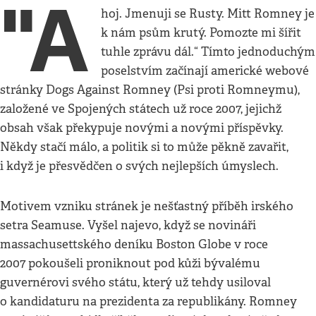
"A
hoj. Jmenuji se Rusty. Mitt Romney je
k nám psům krutý. Pomozte mi šířit
tuhle zprávu dál.“ Tímto jednoduchým
poselstvím začínají americké webové
stránky Dogs Against Romney (Psi proti Romneymu),
založené ve Spojených státech už roce 2007, jejichž
obsah však překypuje novými a novými příspěvky.
Někdy stačí málo, a politik si to může pěkně zavařit,
i když je přesvědčen o svých nejlepších úmyslech.
Motivem vzniku stránek je nešťastný příběh irského
setra Seamuse. Vyšel najevo, když se novináři
massachusettského deníku Boston Globe v roce
2007 pokoušeli proniknout pod kůži bývalému
guvernérovi svého státu, který už tehdy usiloval
o kandidaturu na prezidenta za republikány. Romney