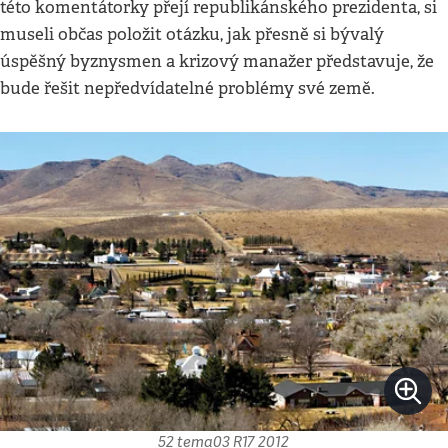
této komentátorky přejí republikánského prezidenta, si
museli občas položit otázku, jak přesně si bývalý
úspěšný byznysmen a krizový manažer představuje, že
bude řešit nepředvídatelné problémy své země.
52 tema03 R17 2012