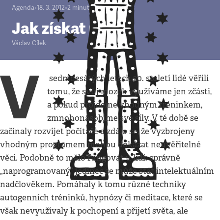
Agenda
•
18. 3. 2012
•
2
minuty
Jak získat moc
Václav Cílek
V
sedmdesátých letech 20. století lidé věřili
tomu, že svůj mozek využíváme jen zčásti,
a pokud projdeme vhodným tréninkem,
zmnohonásobíme své síly. V té době se
začínaly rozvíjet počítače a zdálo se, že vyzbrojeny
vhodným programem mohou dokázat neuvěřitelné
věci. Podobně to mělo fungovat u lidí: správně
„naprogramovaný“ jedinec se může stát intelektuálním
nadčlověkem. Pomáhaly k tomu různé techniky
autogenních tréninků, hypnózy či meditace, které se
však nevyužívaly k pochopení a přijetí světa, ale