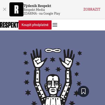
Týdeník Respekt
×
ZOBRAZIT
Respekt Media
ZDARMA - na Google Play
Koupit předplatné