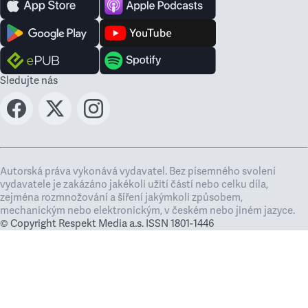
Sledujte nás
Autorská práva vykonává vydavatel. Bez písemného svolení
vydavatele je zakázáno jakékoli užití částí nebo celku díla,
zejména rozmnožování a šíření jakýmkoli způsobem,
mechanickým nebo elektronickým, v českém nebo jiném jazyce.
© Copyright Respekt Media a.s. ISSN 1801-1446