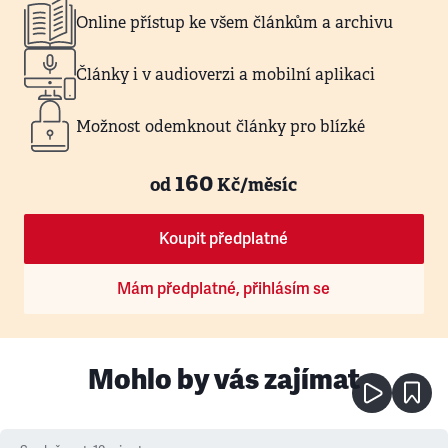
Online přístup ke všem článkům a archivu
Články i v audioverzi a mobilní aplikaci
Možnost odemknout články pro blízké
160
od
Kč/měsíc
Koupit předplatné
Mám předplatné, přihlásím se
Mohlo by vás zajímat