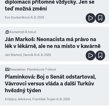
diplomacii přítomné vždycky. Jen se
teď možná změní
Eva Soukeníková
•
6. 8. 2026
Komentář
•
8
minut
Ján Markoš: Neonacista má právo na
lék v lékárně, ale ne na místo v kavárně
Ján Markoš
,
Denník N
•
6. 8. 2026
Newsletter
:
Plamínková
•
7
minut
Plamínková: Boj o Senát odstartoval,
Vávrovci versus vláda a další Turkův
hvězdný týden
Kristýna Jelínková
,
František Trojan
•
6. 8. 2026