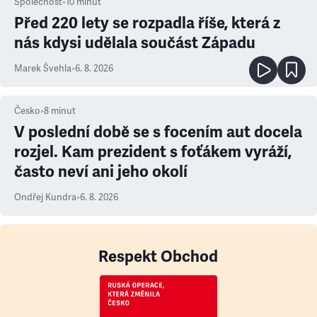
Společnost
•
10
minut
Před 220 lety se rozpadla říše, která z
nás kdysi udělala součást Západu
Marek Švehla
•
6. 8. 2026
Česko
•
8
minut
V poslední době se s focením aut docela
rozjel. Kam prezident s foťákem vyráží,
často neví ani jeho okolí
Ondřej Kundra
•
6. 8. 2026
Respekt Obchod