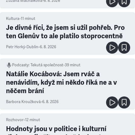
Zuzana Machálková
•
6. 8. 2026
Kultura
•
11
minut
Je divné říci, že jsem si užil pohřeb. Pro
ten Glenův to ale platilo stoprocentně
Petr Horký
•
Dublin
•
6. 8. 2026
Podcasty
:
Tekutá společnost
•
39 minut
Natálie Kocábová: Jsem rváč a
nenávidím, když mi někdo říká ne a v
něčem brání
Barbora Kroužková
•
6. 8. 2026
Rozhovor
•
12
minut
Hodnoty jsou v politice i kulturní