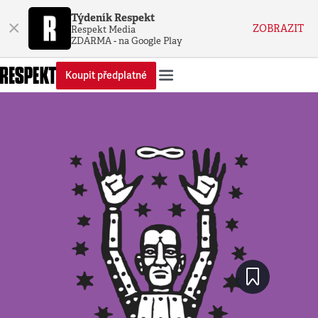
Týdeník Respekt
×
ZOBRAZIT
Respekt Media
ZDARMA - na Google Play
Koupit předplatné