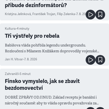
přibude dezinformátorů?
Kristýna Jelínková
,
František Trojan
,
Filip Zelenka
•
7. 8. 2026
Kultura
•
4
minuty
Tři výstřely pro rebela
Babišova vláda pohřbila legendu undergroundu.
Rozloučení s Milanem Knížákem doprovodily vojenské
salvy i kritika pokrokářů
Jan H. Vitvar
•
7. 8. 2026
Zahraničí
•
5
minut
Finsko vymyslelo, jak se zbavit
bezdomovectví
DOBRÉ ZPRÁVY ODJINUD. Základ receptu je banální i
náročný současně: aby to vláda opravdu považovala za
prioritu