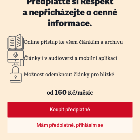
Předplaťte si Respekt
a nepřicházejte o cenné
informace.
Online přístup ke všem článkům a archivu
Články i v audioverzi a mobilní aplikaci
Možnost odemknout články pro blízké
160
od
Kč/měsíc
Koupit předplatné
Mám předplatné, přihlásím se