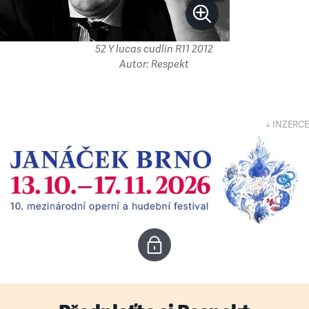
52 Y lucas cudlin R11 2012
Autor: Respekt
↓ INZERCE