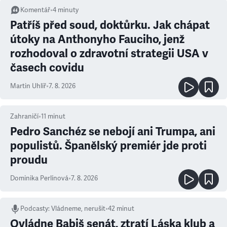
Komentář
•
4
minuty
Patříš před soud, doktůrku. Jak chápat
útoky na Anthonyho Fauciho, jenž
rozhodoval o zdravotní strategii USA v
časech covidu
Martin Uhlíř
•
7. 8. 2026
Zahraničí
•
11
minut
Pedro Sanchéz se nebojí ani Trumpa, ani
populistů. Španělský premiér jde proti
proudu
Dominika Perlínová
•
7. 8. 2026
Podcasty
:
Vládneme, nerušit
•
42 minut
Ovládne Babiš senát, ztratí Láska klub a