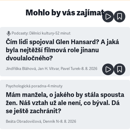
Mohlo by vás zajímat
Podcasty
:
Dělníci kultury
•
52 minut
Čím lidi spojoval Glen Hansard? A jaká
byla nejtěžší filmová role jinanu
dvoulaločného?
Jindřiška Bláhová
,
Jan H. Vitvar
,
Pavel Turek
•
8. 8. 2026
Psychologická poradna
•
4
minuty
Mám manžela, o jakého by stála spousta
žen. Náš vztah už ale není, co býval. Dá
se ještě zachránit?
Beáta Obradovičová
,
Denník N
•
8. 8. 2026