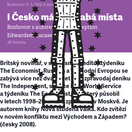
Rozhovor
•
11. 3. 2012
•
3
minuty
I Česko má svá slabá místa
Rozhovor s autorem knihy Deception
Edwardem Lucasem
Jiří Sobota
Britský novinář, v současnosti editor týdeníku
The Economist. Ruskem a východní Evropou se
zabývá více než dvacet let jako zpravodaj deníku
The Independent, stanice BBC World Service
a týdeníku The Economist, pro který působil
v letech 1998–2002 jako zpravodaj v Moskvě. Je
autorem knihy Nová studená válka. Kdo zvítězí
v novém konfliktu mezi Východem a Západem?
(česky 2008).