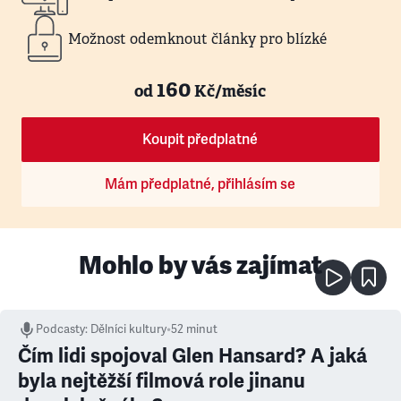
Možnost odemknout články pro blízké
160
od
Kč/měsíc
Koupit předplatné
Mám předplatné, přihlásím se
Mohlo by vás zajímat
Podcasty
:
Dělníci kultury
•
52 minut
Čím lidi spojoval Glen Hansard? A jaká
byla nejtěžší filmová role jinanu