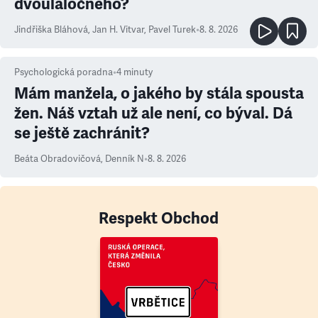
dvoulaločného?
Jindřiška Bláhová
,
Jan H. Vitvar
,
Pavel Turek
•
8. 8. 2026
Psychologická poradna
•
4
minuty
Mám manžela, o jakého by stála spousta
žen. Náš vztah už ale není, co býval. Dá
se ještě zachránit?
Beáta Obradovičová
,
Denník N
•
8. 8. 2026
Respekt Obchod