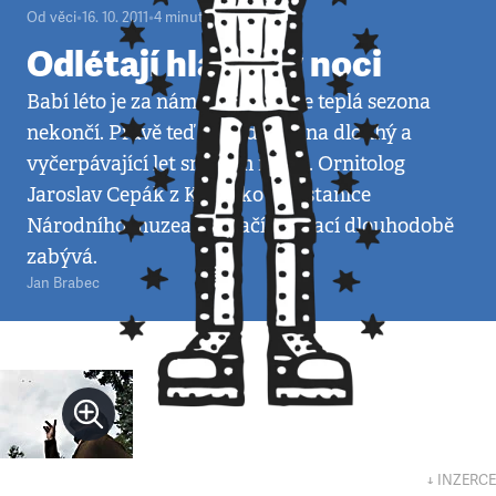
Od věci
•
16. 10. 2011
•
4
minuty
Odlétají hlavně v noci
Babí léto je za námi, ptákům ale teplá sezona
nekončí. Právě teď se vydávají na dlouhý a
vyčerpávající let směrem na jih. Ornitolog
Jaroslav Cepák z Kroužkovací stanice
Národního muzea se ptačí migrací dlouhodobě
zabývá.
Jan Brabec
↓ INZERCE