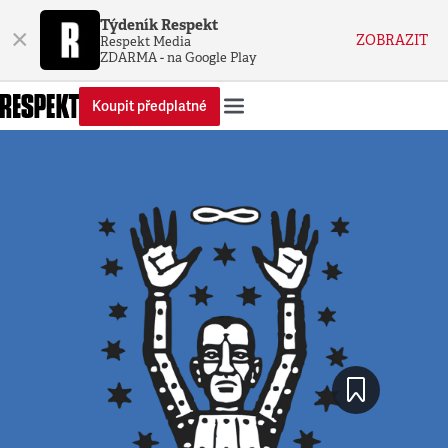
Týdeník Respekt
×
ZOBRAZIT
Respekt Media
ZDARMA - na Google Play
Koupit předplatné