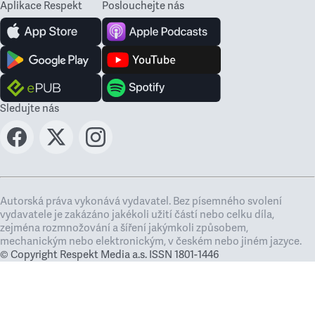
Aplikace Respekt
Poslouchejte nás
Sledujte nás
Autorská práva vykonává vydavatel. Bez písemného svolení
vydavatele je zakázáno jakékoli užití částí nebo celku díla,
zejména rozmnožování a šíření jakýmkoli způsobem,
mechanickým nebo elektronickým, v českém nebo jiném jazyce.
© Copyright Respekt Media a.s. ISSN 1801-1446