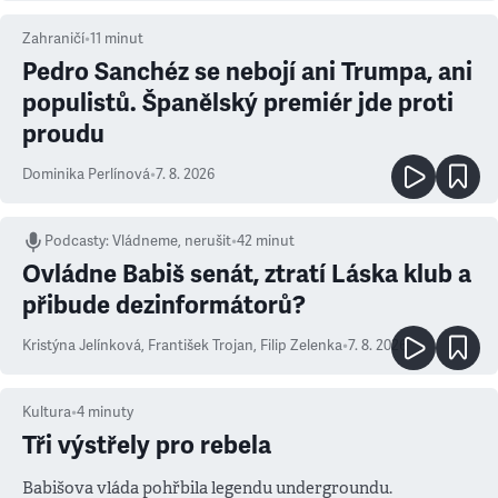
Zahraničí
•
11
minut
Pedro Sanchéz se nebojí ani Trumpa, ani
populistů. Španělský premiér jde proti
proudu
Dominika Perlínová
•
7. 8. 2026
Podcasty
:
Vládneme, nerušit
•
42 minut
Ovládne Babiš senát, ztratí Láska klub a
přibude dezinformátorů?
Kristýna Jelínková
,
František Trojan
,
Filip Zelenka
•
7. 8. 2026
Kultura
•
4
minuty
Tři výstřely pro rebela
Babišova vláda pohřbila legendu undergroundu.