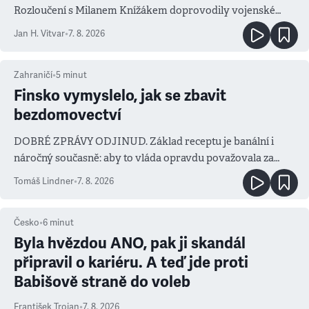
Rozloučení s Milanem Knížákem doprovodily vojenské
salvy i kritika pokrokářů
Jan H. Vitvar
•
7. 8. 2026
Zahraničí
•
5
minut
Finsko vymyslelo, jak se zbavit
bezdomovectví
DOBRÉ ZPRÁVY ODJINUD. Základ receptu je banální i
náročný současně: aby to vláda opravdu považovala za
prioritu
Tomáš Lindner
•
7. 8. 2026
Česko
•
6
minut
Byla hvězdou ANO, pak ji skandál
připravil o kariéru. A teď jde proti
Babišově straně do voleb
František Trojan
•
7. 8. 2026