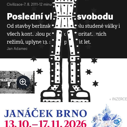
Civilizace
•
7. 8. 2011
•
12
minut
Poslední vlak na svobodu
Od stavby berlínské zdi, symbolu studené války i
všech kontrolou posedlých autoritativních
režimů, uplyne 13. srpna padesát let.
Jan Adamec
↓ INZERCE