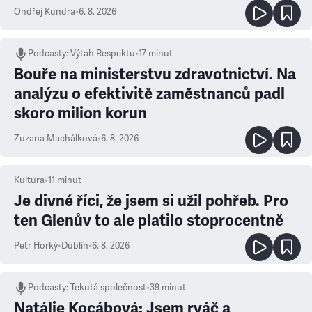
Ondřej Kundra
•
6. 8. 2026
Podcasty
:
Výtah Respektu
•
17 minut
Bouře na ministerstvu zdravotnictví. Na
analýzu o efektivitě zaměstnanců padl
skoro milion korun
Zuzana Machálková
•
6. 8. 2026
Kultura
•
11
minut
Je divné říci, že jsem si užil pohřeb. Pro
ten Glenův to ale platilo stoprocentně
Petr Horký
•
Dublin
•
6. 8. 2026
Podcasty
:
Tekutá společnost
•
39 minut
Natálie Kocábová: Jsem rváč a