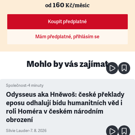
160
od
Kč/měsíc
Koupit předplatné
Mám předplatné, přihlásím se
Mohlo by vás zajímat
Společnost
•
4
minuty
Odysseus aka Hněwoš: české překlady
eposu odhalují bídu humanitních věd i
roli Homéra v českém národním
obrození
Silvie Lauder
•
7. 8. 2026