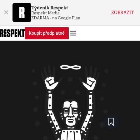
Týdeník Respekt
×
ZOBRAZIT
Respekt Media
ZDARMA - na Google Play
Koupit předplatné