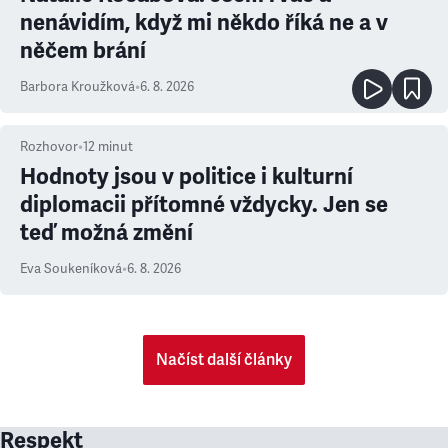
nenávidím, když mi někdo říká ne a v
něčem brání
Barbora Kroužková
•
6. 8. 2026
Rozhovor
•
12
minut
Hodnoty jsou v politice i kulturní
diplomacii přítomné vždycky. Jen se
teď možná změní
Eva Soukeníková
•
6. 8. 2026
Načíst další články
Respekt