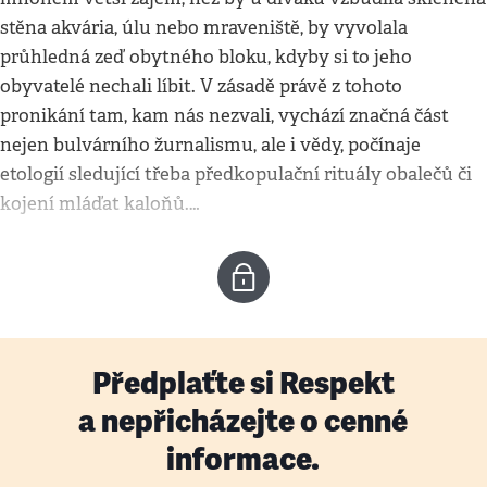
stěna akvária, úlu nebo mraveniště, by vyvolala
průhledná zeď obytného bloku, kdyby si to jeho
obyvatelé nechali líbit. V zásadě právě z tohoto
pronikání tam, kam nás nezvali, vychází značná část
nejen bulvárního žurnalismu, ale i vědy, počínaje
etologií sledující třeba předkopulační rituály obalečů či
kojení mláďat kaloňů.…
Předplaťte si Respekt
a nepřicházejte o cenné
informace.