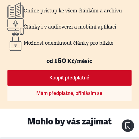
Online přístup ke všem článkům a archivu
Články i v audioverzi a mobilní aplikaci
Možnost odemknout články pro blízké
160
od
Kč/měsíc
Koupit předplatné
Mám předplatné, přihlásím se
Mohlo by vás zajímat