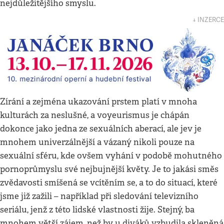
nejdůležitějšího smyslu.
↓ INZERCE
Zírání a zejména ukazování prstem platí v mnoha
kulturách za neslušné, a voyeurismus je chápán
dokonce jako jedna ze sexuálních aberací, ale jev je
mnohem univerzálnější a vázaný nikoli pouze na
sexuální sféru, kde ovšem vyhání v podobě mohutného
pornoprůmyslu své nejbujnější květy. Je to jakási směs
zvědavosti smíšená se vcítěním se, a to do situací, které
jsme již zažili – například při sledování televizního
seriálu, jenž z této lidské vlastnosti žije. Stejný, ba
mnohem větší zájem, než by u diváků vzbudila skleněná