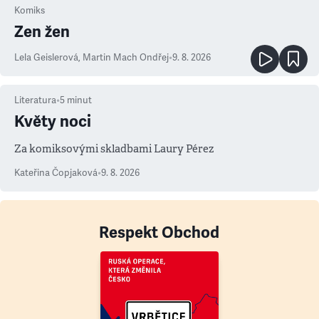
Komiks
Zen žen
Lela Geislerová
,
Martin Mach Ondřej
•
9. 8. 2026
Literatura
•
5
minut
Květy noci
Za komiksovými skladbami Laury Pérez
Kateřina Čopjaková
•
9. 8. 2026
Respekt Obchod