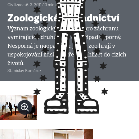
Civilizace
•
6. 3. 2011
•
10
minut
Zoologické zahradnictví
Význam zoologických zahrad pro záchranu
vymírajících druhů je v řadě případů sporný.
Nesporná je naopak role, jakou zoo hrají v
uspokojování lidské potřeby nahlížet do cizích
životů.
Stanislav Komárek