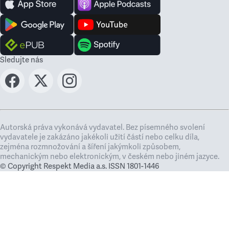
Sledujte nás
Autorská práva vykonává vydavatel. Bez písemného svolení
vydavatele je zakázáno jakékoli užití částí nebo celku díla,
zejména rozmnožování a šíření jakýmkoli způsobem,
mechanickým nebo elektronickým, v českém nebo jiném jazyce.
© Copyright Respekt Media a.s. ISSN 1801-1446