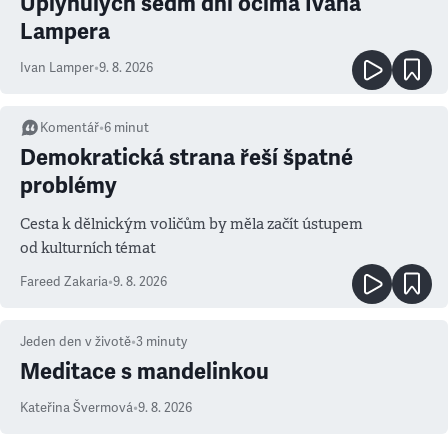
Uplynulých sedm dní očima Ivana
Lampera
Ivan Lamper
•
9. 8. 2026
Komentář
•
6
minut
Demokratická strana řeší špatné
problémy
Cesta k dělnickým voličům by měla začít ústupem
od kulturních témat
Fareed Zakaria
•
9. 8. 2026
Jeden den v životě
•
3
minuty
Meditace s mandelinkou
Kateřina Švermová
•
9. 8. 2026