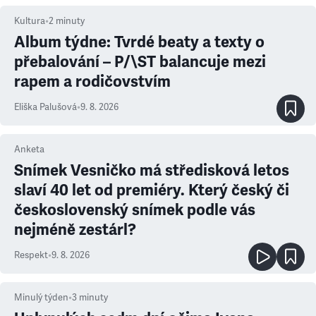
Kultura
•
2
minuty
Album týdne: Tvrdé beaty a texty o
přebalování – P/\ST balancuje mezi
rapem a rodičovstvím
Eliška Palušová
•
9. 8. 2026
Anketa
Snímek Vesničko má středisková letos
slaví 40 let od premiéry. Který český či
československý snímek podle vás
nejméně zestárl?
Respekt
•
9. 8. 2026
Minulý týden
•
3
minuty