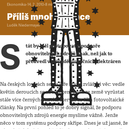
Ekonomika
•
14. 2. 2010
•
8
minut
Příliš mnoho slunce
Luděk Niedermayer
S
tát by měl postupovat v podpoře
obnovitelných zdrojů jinak, než jak to
předvedl v případě slunečních elektráren
Na českých loukách se na jaře stane zvláštní věc: vedle
květin deroucích se za sluncem bude ze země vyrůstat
stále více černých panelů, kterým se říká fotovoltaické
články. Na první pohled to je dobrý signál, že podporu
obnovitelných zdrojů energie myslíme vážně. Jenže
něco v tom systému podpory skřípe. Dnes je už jasné, že