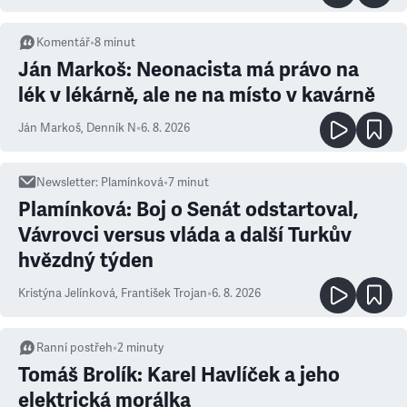
Komentář
•
8
minut
Ján Markoš: Neonacista má právo na
lék v lékárně, ale ne na místo v kavárně
Ján Markoš
,
Denník N
•
6. 8. 2026
Newsletter
:
Plamínková
•
7
minut
Plamínková: Boj o Senát odstartoval,
Vávrovci versus vláda a další Turkův
hvězdný týden
Kristýna Jelínková
,
František Trojan
•
6. 8. 2026
Ranní postřeh
•
2
minuty
Tomáš Brolík: Karel Havlíček a jeho
elektrická morálka