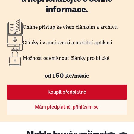
informace.
Online přístup ke všem článkům a archivu
Články i v audioverzi a mobilní aplikaci
Možnost odemknout články pro blízké
160
od
Kč/měsíc
Koupit předplatné
Mám předplatné, přihlásím se
Mohlo by vás zajímat