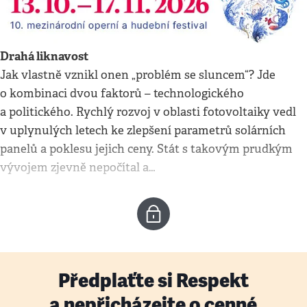
Drahá liknavost
Jak vlastně vznikl onen „problém se sluncem“? Jde
o kombinaci dvou faktorů – technologického
a politického. Rychlý rozvoj v oblasti fotovoltaiky vedl
v uplynulých letech ke zlepšení parametrů solárních
panelů a poklesu jejich ceny. Stát s takovým prudkým
vývojem zjevně nepočítal a…
Předplaťte si Respekt
a nepřicházejte o cenné