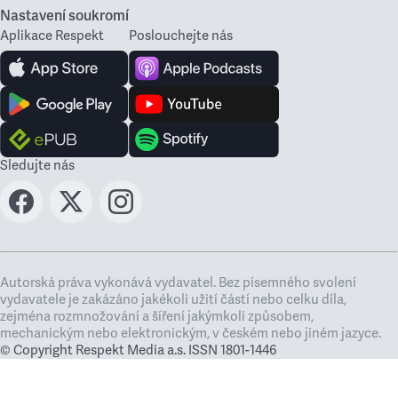
Nastavení soukromí
Aplikace Respekt
Poslouchejte nás
Sledujte nás
Autorská práva vykonává vydavatel. Bez písemného svolení
vydavatele je zakázáno jakékoli užití částí nebo celku díla,
zejména rozmnožování a šíření jakýmkoli způsobem,
mechanickým nebo elektronickým, v českém nebo jiném jazyce.
© Copyright Respekt Media a.s. ISSN 1801-1446