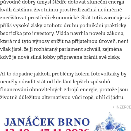
původně dobrý úmysl štědře dotovat sluneční energii
kvůli čistšímu životnímu prostředí začíná neúměrně
znečišťovat prostředí ekonomické. Stát totiž zaručuje až
příliš vysoké zisky z tohoto druhu podnikání prakticky
bez rizika pro investory. Vláda navrhla novelu zákona,
která má tyto výnosy snížit na přijatelnou úroveň, není
však jisté, že ji rozháraný parlament schválí, zejména
když je nová silná lobby připravena bránit své zisky.
Ať to dopadne jakkoli, problémy kolem fotovoltaiky by
neměly odradit stát od hledání lepších způsobů
financování obnovitelných zdrojů energie, protože jsou
životně důležitou alternativou vůči ropě, uhlí či jádru.
↓ INZERCE