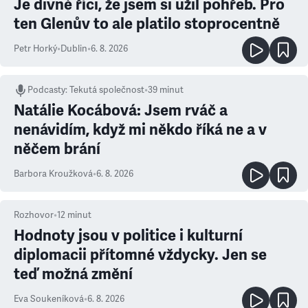
Je divné říci, že jsem si užil pohřeb. Pro
ten Glenův to ale platilo stoprocentně
Petr Horký
•
Dublin
•
6. 8. 2026
Podcasty
:
Tekutá společnost
•
39 minut
Natálie Kocábová: Jsem rváč a
nenávidím, když mi někdo říká ne a v
něčem brání
Barbora Kroužková
•
6. 8. 2026
Rozhovor
•
12
minut
Hodnoty jsou v politice i kulturní
diplomacii přítomné vždycky. Jen se
teď možná změní
Eva Soukeníková
•
6. 8. 2026