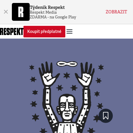
Týdeník Respekt
×
ZOBRAZIT
Respekt Media
ZDARMA - na Google Play
Koupit předplatné