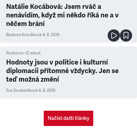
Natálie Kocábová: Jsem rváč a
nenávidím, když mi někdo říká ne a v
něčem brání
Barbora Kroužková
•
6. 8. 2026
Rozhovor
•
12
minut
Hodnoty jsou v politice i kulturní
diplomacii přítomné vždycky. Jen se
teď možná změní
Eva Soukeníková
•
6. 8. 2026
Načíst další články