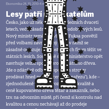
Ekonomika
•
24. 10. 2010
•
4
minuty
Lesy patří podnikatelům
Česko, jako už několikrát v posledních dvaceti
letech, vede zásadní diskusi o podobě svých lesů.
Nový ministr zemědělství Ivan Fuksa posvětil
před volbami zavrhovaný plán, v němž se
zásadně omezuje možnost malých firem těžit ve
státních lesích. Současně s tím ministerstvo opět
navrhuje velmi sporný prodej státního dřeva.
Jde o zdánlivě odborný spor, zda stromy
prodávat hned po pokácení („na pařezu“), kde –
zjednodušeně řečeno – rozhoduje o kvalitě a
ceně kupovaného dřeva těžař a zákazník, nebo
tzv. na odvozním místě, při čemž si kontrolu nad
kvalitou a cenou nechávají až do prodeje