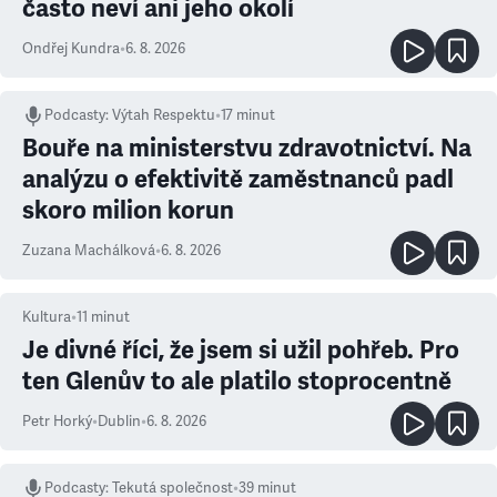
často neví ani jeho okolí
Ondřej Kundra
•
6. 8. 2026
Podcasty
:
Výtah Respektu
•
17 minut
Bouře na ministerstvu zdravotnictví. Na
analýzu o efektivitě zaměstnanců padl
skoro milion korun
Zuzana Machálková
•
6. 8. 2026
Kultura
•
11
minut
Je divné říci, že jsem si užil pohřeb. Pro
ten Glenův to ale platilo stoprocentně
Petr Horký
•
Dublin
•
6. 8. 2026
Podcasty
:
Tekutá společnost
•
39 minut