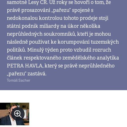
samotné Lesy ČR. Už roky se hovoří o tom, že
právě prosazování „pařezu“ spojené s
nedokonalou kontrolou tohoto prodeje stojí
státní podnik miliardy na úkor několika
neprůhledných soukromníků, kteří je mohou
následně používat ke korumpování tuzemských
politiků. Minulý týden proto vzbudil rozruch
článek respektovaného zemědělského analytika
PETRA HAVLA, který se právě neprůhledného
„pařezu“ zastává.
Tomáš Sacher