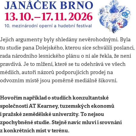
Jejich argumenty byly shledány nevěrohodnými. Byla
tu studie pana Dolejského, kterou sice schválili poslanci,
rada národního lesnického plánu o ní ale řekla, že není
pravdivá. Je to mlžení, které se tu odehrává ve všech
médiích, autoři názorů podporujících prodej na
odvozním místě jsou poměrně mediálně šikovní.
Hovořím například o studiích konzultantské
společnosti AT Kearney, tuzemských ekonomů
i pražské zemědělské univerzity. To nejsou
zpochybněné studie. Stejně navíc mluví i srovnání
z konkrétních míst v terénu.