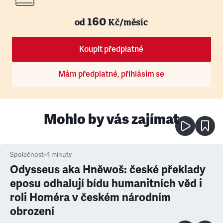
160
od
Kč/měsíc
Koupit předplatné
Mám předplatné, přihlásím se
Mohlo by vás zajímat
Společnost
•
4
minuty
Odysseus aka Hněwoš: české překlady
eposu odhalují bídu humanitních věd i
roli Homéra v českém národním
obrození