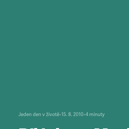
Jeden den v životě
•
15. 8. 2010
•
4
minuty