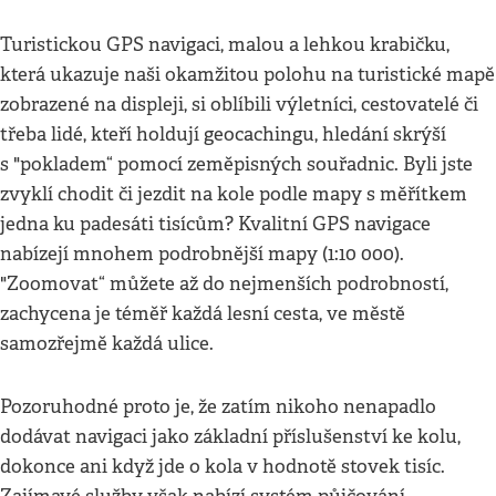
Turistickou GPS navigaci, malou a lehkou krabičku,
která ukazuje naši okamžitou polohu na turistické mapě
zobrazené na displeji, si oblíbili výletníci, cestovatelé či
třeba lidé, kteří holdují geocachingu, hledání skrýší
s "pokladem“ pomocí zeměpisných souřadnic. Byli jste
zvyklí chodit či jezdit na kole podle mapy s měřítkem
jedna ku padesáti tisícům? Kvalitní GPS navigace
nabízejí mnohem podrobnější mapy (1:10 000).
"Zoomovat“ můžete až do nejmenších podrobností,
zachycena je téměř každá lesní cesta, ve městě
samozřejmě každá ulice.
Pozoruhodné proto je, že zatím nikoho nenapadlo
dodávat navigaci jako základní příslušenství ke kolu,
dokonce ani když jde o kola v hodnotě stovek tisíc.