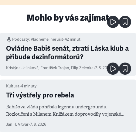
Mohlo by vás zajímat
Podcasty
:
Vládneme, nerušit
•
42 minut
Ovládne Babiš senát, ztratí Láska klub a
přibude dezinformátorů?
Kristýna Jelínková
,
František Trojan
,
Filip Zelenka
•
7. 8. 2026
Kultura
•
4
minuty
Tři výstřely pro rebela
Babišova vláda pohřbila legendu undergroundu.
Rozloučení s Milanem Knížákem doprovodily vojenské
salvy i kritika pokrokářů
Jan H. Vitvar
•
7. 8. 2026