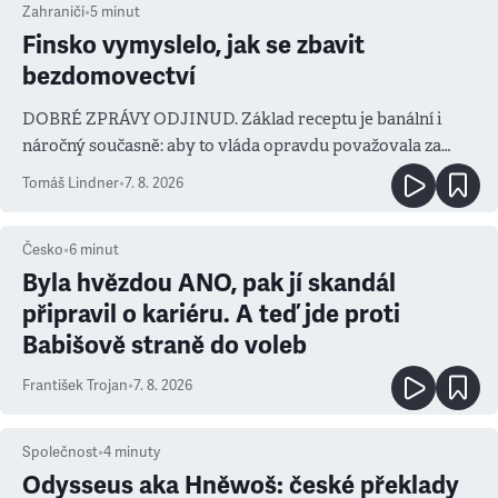
Zahraničí
•
5
minut
Finsko vymyslelo, jak se zbavit
bezdomovectví
DOBRÉ ZPRÁVY ODJINUD. Základ receptu je banální i
náročný současně: aby to vláda opravdu považovala za
prioritu
Tomáš Lindner
•
7. 8. 2026
Česko
•
6
minut
Byla hvězdou ANO, pak jí skandál
připravil o kariéru. A teď jde proti
Babišově straně do voleb
František Trojan
•
7. 8. 2026
Společnost
•
4
minuty
Odysseus aka Hněwoš: české překlady