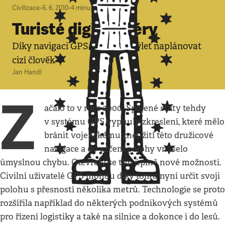
Civilizace
•
6. 6. 2010
•
4
minuty
Turisté digitální éry
Díky navigaci GPS může váš výlet naplánovat
cizí člověk
Jan Handl
Z
ačalo to v roce 2000. Spojené státy tehdy
v systému GPS vypnuly zkreslení, které mělo
bránit vojenskému zneužití této družicové
navigace a do určení polohy vnášelo
úmyslnou chybu. Otevřely se tím úplně nové možnosti.
Civilní uživatelé GPS mohou díky tomu nyní určit svoji
polohu s přesností několika metrů. Technologie se proto
rozšířila například do některých podnikových systémů
pro řízení logistiky a také na silnice a dokonce i do lesů.