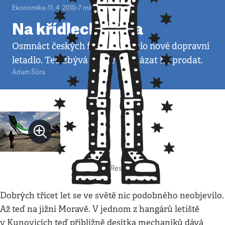
Ekonomika
•
11. 4. 2010
•
7
minut
Na křídlech rizika
Osmnáct českých firem vyvinulo nové dopravní
letadlo. Teď zbývá jediné – dokázat ho prodat.
Adam Šůra
Autor: Respekt
Dobrých třicet let se ve světě nic podobného neobjevilo.
Až teď na jižní Moravě. V jednom z hangárů letiště
v Kunovicích teď přibližně desítka mechaniků dává