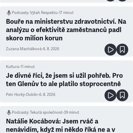
Podcasty
:
Výtah Respektu
•
17 minut
Bouře na ministerstvu zdravotnictví. Na
analýzu o efektivitě zaměstnanců padl
skoro milion korun
Zuzana Machálková
•
6. 8. 2026
Kultura
•
11
minut
Je divné říci, že jsem si užil pohřeb. Pro
ten Glenův to ale platilo stoprocentně
Petr Horký
•
Dublin
•
6. 8. 2026
Podcasty
:
Tekutá společnost
•
39 minut
Natálie Kocábová: Jsem rváč a
nenávidím, když mi někdo říká ne a v