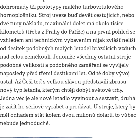
dohromady tři prototypy malého turbovrtulového
hornoplošníku. Stroj uveze buď devět cestujících, nebo
dvě tuny nákladu, maximální dolet má okolo tisíce
kilometrů (třeba z Prahy do Paříže) a na první pohled se
vzhledem ani technickým vybavením nijak zvlášť neliší
od desítek podobných malých letadel brázdících vzduch
nad celou zeměkoulí. Jenomže všechny ostatní stroje
podobné velikosti a podobného zaměření se vyvíjely
naposledy před třemi desítkami let. Od té doby vývoj
ustal. Až Češi teď s velkou slávou představili zbrusu
nový typ letadla, kterým chtějí dobýt světové trhy.
Jedna věc je ale nové letadlo vyvinout a sestavit, druhá
je začít ho sériově vyrábět a prodávat. U stroje, který by
měl odhadem stát kolem dvou milionů dolarů, to vůbec
nebude jednoduché.