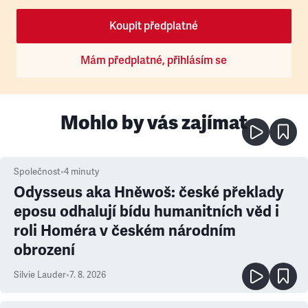
Koupit předplatné
Mám předplatné, přihlásím se
Mohlo by vás zajímat
Společnost
•
4
minuty
Odysseus aka Hněwoš: české překlady
eposu odhalují bídu humanitních věd i
roli Homéra v českém národním
obrození
Silvie Lauder
•
7. 8. 2026