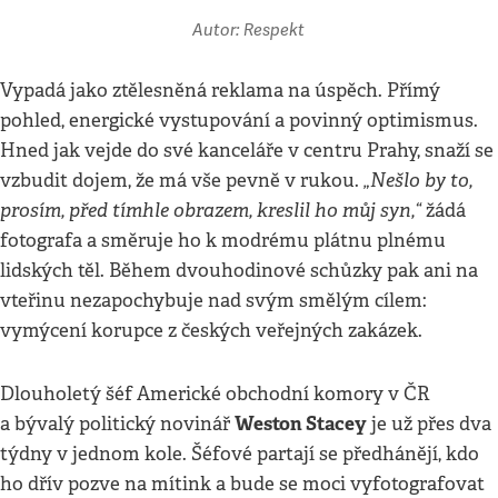
Autor: Respekt
Vypadá jako ztělesněná reklama na úspěch. Přímý
pohled, energické vystupování a povinný optimismus.
Hned jak vejde do své kanceláře v centru Prahy, snaží se
„Nešlo by to,
vzbudit dojem, že má vše pevně v rukou.
prosím, před tímhle obrazem, kreslil ho můj syn,“
žádá
fotografa a směruje ho k modrému plátnu plnému
lidských těl. Během dvouhodinové schůzky pak ani na
vteřinu nezapochybuje nad svým smělým cílem:
vymýcení korupce z českých veřejných zakázek.
Dlouholetý šéf Americké obchodní komory v ČR
Weston Stacey
a bývalý politický novinář
je už přes dva
týdny v jednom kole. Šéfové partají se předhánějí, kdo
ho dřív pozve na mítink a bude se moci vyfotografovat