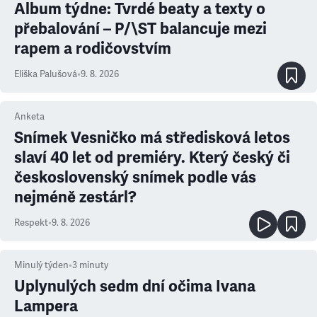
Album týdne: Tvrdé beaty a texty o
přebalování – P/\ST balancuje mezi
rapem a rodičovstvím
Eliška Palušová
•
9. 8. 2026
Anketa
Snímek Vesničko má středisková letos
slaví 40 let od premiéry. Který český či
československý snímek podle vás
nejméně zestárl?
Respekt
•
9. 8. 2026
Minulý týden
•
3
minuty
Uplynulých sedm dní očima Ivana
Lampera