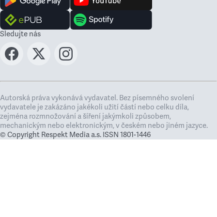
Sledujte nás
Autorská práva vykonává vydavatel. Bez písemného svolení
vydavatele je zakázáno jakékoli užití částí nebo celku díla,
zejména rozmnožování a šíření jakýmkoli způsobem,
mechanickým nebo elektronickým, v českém nebo jiném jazyce.
© Copyright Respekt Media a.s. ISSN 1801-1446