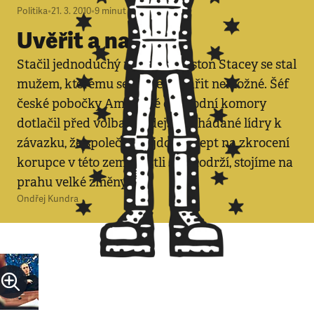
Politika
•
21. 3. 2010
•
9
minut
Uvěřit a nakazit
Stačil jednoduchý nápad a Weston Stacey se stal
mužem, kterému se může podařit nemožné. Šéf
české pobočky Americké obchodní komory
dotlačil před volbami zdejší rozhádané lídry k
závazku, že společně najdou recept na zkrocení
korupce v této zemi. Jestli slib dodrží, stojíme na
prahu velké změny.
Ondřej Kundra