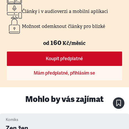
Články i v audioverzi a mobilní aplikaci
Možnost odemknout články pro blízké
160
od
Kč/měsíc
Koupit předplatné
Mám předplatné, přihlásím se
Mohlo by vás zajímat
Komiks
Zen žen