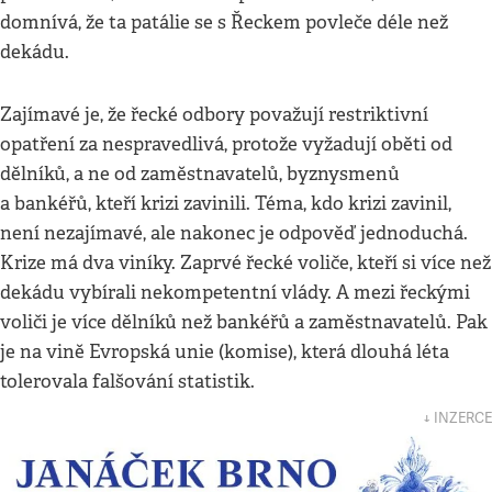
domnívá, že ta patálie se s Řeckem povleče déle než
dekádu.
Zajímavé je, že řecké odbory považují restriktivní
opatření za nespravedlivá, protože vyžadují oběti od
dělníků, a ne od zaměstnavatelů, byznysmenů
a bankéřů, kteří krizi zavinili. Téma, kdo krizi zavinil,
není nezajímavé, ale nakonec je odpověď jednoduchá.
Krize má dva viníky. Zaprvé řecké voliče, kteří si více než
dekádu vybírali nekompetentní vlády. A mezi řeckými
voliči je více dělníků než bankéřů a zaměstnavatelů. Pak
je na vině Evropská unie (komise), která dlouhá léta
tolerovala falšování statistik.
↓ INZERCE