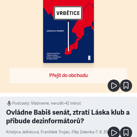
Přejít do obchodu
Podcasty
:
Vládneme, nerušit
•
42 minut
Ovládne Babiš senát, ztratí Láska klub a
přibude dezinformátorů?
Kristýna Jelínková
,
František Trojan
,
Filip Zelenka
•
7. 8. 2026