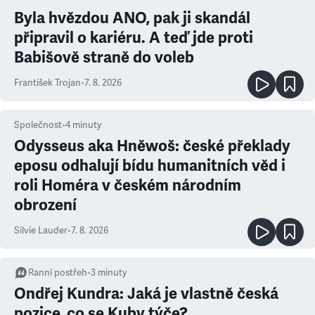
Byla hvězdou ANO, pak ji skandál
připravil o kariéru. A teď jde proti
Babišově straně do voleb
František Trojan
•
7. 8. 2026
Společnost
•
4
minuty
Odysseus aka Hněwoš: české překlady
eposu odhalují bídu humanitních věd i
roli Homéra v českém národním
obrození
Silvie Lauder
•
7. 8. 2026
Ranní postřeh
•
3
minuty
Ondřej Kundra: Jaká je vlastně česká
pozice, co se Kuby týče?