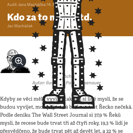
Audit Jana Macháčka
•
14. 3. 2010
•
3
minuty
Kdo za to může atd.
Jan Macháček
Jan Macháček
Autor: ilustrace: Pavel Reisenauer
Kdyby se věci měly vyvíjet tak, jak si lidé myslí, že se
budou vyvíjet, moc příjemná budoucnost Řecko nečeká.
Podle deníku The Wall Street Journal si 37,9 % Řeků
myslí, že recese bude trvat tři až čtyři roky, 19,3 % lidí je
přesvědčeno, že bude trvat pět až devět let, a 22 % se