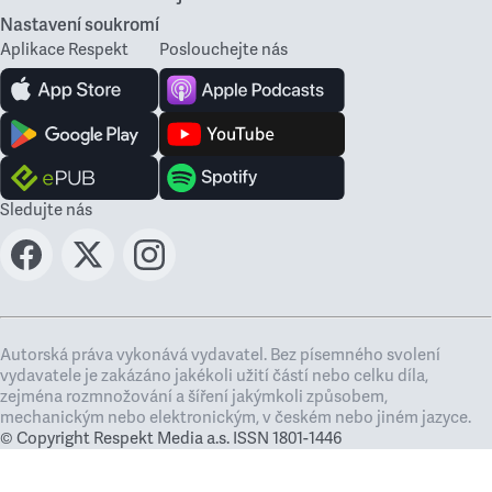
Nastavení soukromí
Aplikace Respekt
Poslouchejte nás
Sledujte nás
Autorská práva vykonává vydavatel. Bez písemného svolení
vydavatele je zakázáno jakékoli užití částí nebo celku díla,
zejména rozmnožování a šíření jakýmkoli způsobem,
mechanickým nebo elektronickým, v českém nebo jiném jazyce.
© Copyright Respekt Media a.s. ISSN 1801-1446