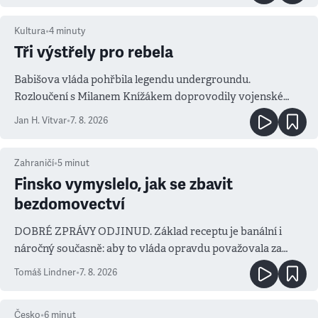
Kultura
•
4
minuty
Tři výstřely pro rebela
Babišova vláda pohřbila legendu undergroundu.
Rozloučení s Milanem Knížákem doprovodily vojenské
salvy i kritika pokrokářů
Jan H. Vitvar
•
7. 8. 2026
Zahraničí
•
5
minut
Finsko vymyslelo, jak se zbavit
bezdomovectví
DOBRÉ ZPRÁVY ODJINUD. Základ receptu je banální i
náročný současně: aby to vláda opravdu považovala za
prioritu
Tomáš Lindner
•
7. 8. 2026
Česko
•
6
minut