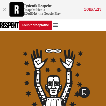
Týdeník Respekt
×
ZOBRAZIT
Respekt Media
ZDARMA - na Google Play
Koupit předplatné