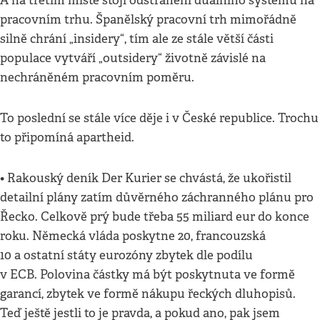
A na třetím místě stojí odstranění duálního systému na
pracovním trhu. Španělský pracovní trh mimořádně
silně chrání „insidery“, tím ale ze stále větší části
populace vytváří „outsidery“ životně závislé na
nechráněném pracovním poměru.
To poslední se stále více děje i v České republice. Trochu
to připomíná apartheid.
• Rakouský deník Der Kurier se chvástá, že ukořistil
detailní plány zatím důvěrného záchranného plánu pro
Řecko. Celkově prý bude třeba 55 miliard eur do konce
roku. Německá vláda poskytne 20, francouzská
10 a ostatní státy eurozóny zbytek dle podílu
v ECB. Polovina částky má být poskytnuta ve formě
garancí, zbytek ve formě nákupu řeckých dluhopisů.
Teď ještě jestli to je pravda, a pokud ano, pak jsem