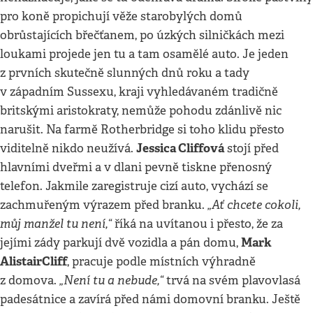
pro koně propichují věže starobylých domů
obrůstajících břečťanem, po úzkých silničkách mezi
loukami projede jen tu a tam osamělé auto. Je jeden
z prvních skutečně slunných dnů roku a tady
v západním Sussexu, kraji vyhledávaném tradičně
britskými aristokraty, nemůže pohodu zdánlivě nic
narušit. Na farmě Rotherbridge si toho klidu přesto
Jessica Cliffová
viditelně nikdo neužívá.
stojí před
hlavními dveřmi a v dlani pevně tiskne přenosný
telefon. Jakmile zaregistruje cizí auto, vychází se
„Ať chcete cokoli,
zachmuřeným výrazem před branku.
můj manžel tu není,“
říká na uvítanou i přesto, že za
Mark
jejími zády parkují dvě vozidla a pán domu,
Alistair
Cliff
, pracuje podle místních výhradně
„Není tu a nebude,“
z domova.
trvá na svém plavovlasá
padesátnice a zavírá před námi domovní branku. Ještě