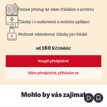
Online přístup ke všem článkům a archivu
Články i v audioverzi a mobilní aplikaci
Možnost odemknout články pro blízké
160
od
Kč/měsíc
Koupit předplatné
Mám předplatné, přihlásím se
Mohlo by vás zajímat