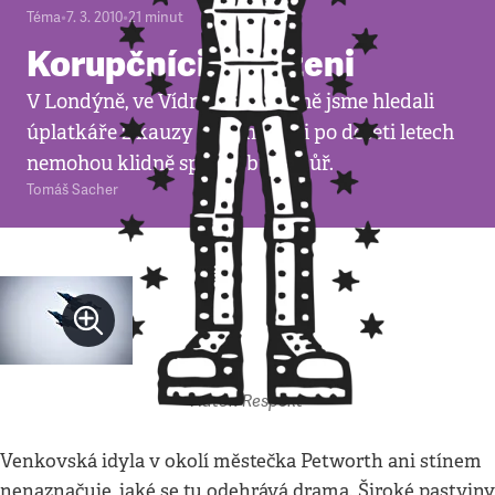
Téma
•
7. 3. 2010
•
21
minut
Korupčníci zasaženi
V Londýně, ve Vídni a ve Znojmě jsme hledali
úplatkáře z kauzy gripenů. Ani po deseti letech
nemohou klidně spát. A bude hůř.
Tomáš Sacher
Autor: Respekt
Venkovská idyla v okolí městečka Petworth ani stínem
nenaznačuje, jaké se tu odehrává drama. Široké pastviny