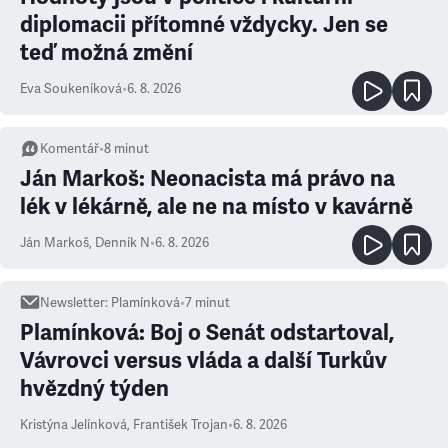
diplomacii přítomné vždycky. Jen se
teď možná změní
Eva Soukeníková
•
6. 8. 2026
Komentář
•
8
minut
Ján Markoš: Neonacista má právo na
lék v lékárně, ale ne na místo v kavárně
Ján Markoš
,
Denník N
•
6. 8. 2026
Newsletter
:
Plamínková
•
7
minut
Plamínková: Boj o Senát odstartoval,
Vávrovci versus vláda a další Turkův
hvězdný týden
Kristýna Jelínková
,
František Trojan
•
6. 8. 2026