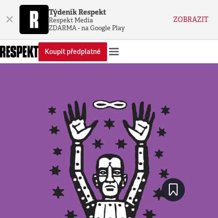
Týdeník Respekt
×
ZOBRAZIT
Respekt Media
ZDARMA - na Google Play
Koupit předplatné