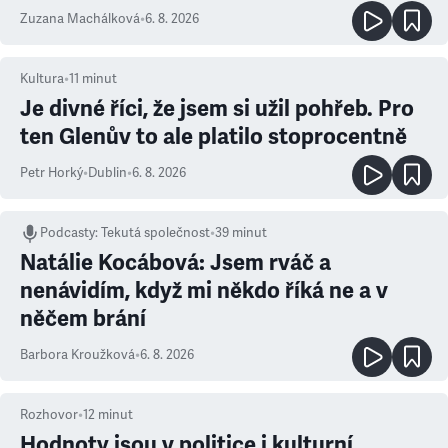
Zuzana Machálková
•
6. 8. 2026
Kultura
•
11
minut
Je divné říci, že jsem si užil pohřeb. Pro
ten Glenův to ale platilo stoprocentně
Petr Horký
•
Dublin
•
6. 8. 2026
Podcasty
:
Tekutá společnost
•
39 minut
Natálie Kocábová: Jsem rváč a
nenávidím, když mi někdo říká ne a v
něčem brání
Barbora Kroužková
•
6. 8. 2026
Rozhovor
•
12
minut
Hodnoty jsou v politice i kulturní