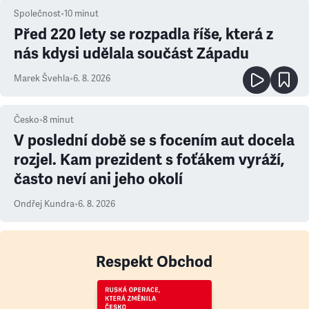
Společnost
•
10
minut
Před 220 lety se rozpadla říše, která z
nás kdysi udělala součást Západu
Marek Švehla
•
6. 8. 2026
Česko
•
8
minut
V poslední době se s focením aut docela
rozjel. Kam prezident s foťákem vyráží,
často neví ani jeho okolí
Ondřej Kundra
•
6. 8. 2026
Respekt Obchod