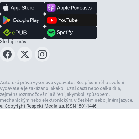
Sledujte nás
Autorská práva vykonává vydavatel. Bez písemného svolení
vydavatele je zakázáno jakékoli užití částí nebo celku díla,
zejména rozmnožování a šíření jakýmkoli způsobem,
mechanickým nebo elektronickým, v českém nebo jiném jazyce.
© Copyright Respekt Media a.s. ISSN 1801-1446