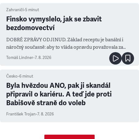
Zahraničí
•
5
minut
Finsko vymyslelo, jak se zbavit
bezdomovectví
DOBRÉ ZPRÁVY ODJINUD. Základ receptu je banální i
náročný současně: aby to vláda opravdu považovala za
prioritu
Tomáš Lindner
•
7. 8. 2026
Česko
•
6
minut
Byla hvězdou ANO, pak ji skandál
připravil o kariéru. A teď jde proti
Babišově straně do voleb
František Trojan
•
7. 8. 2026