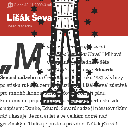
Glosa
•
15. 11. 2009
•
3
minuty
Lišák Ševa
Josef Pazderka
„M
yslím, že perestrojku začal
v Československu Havel.“
Mlhavé
vzpomínky posledního šéfa
Eduarda
sovětské diplomacie
Ševardnadzeho
na Československo roku 1989 vás brzy
po stisku rukou uzemní. Gruzínský „Lišák Ševa“ zůstává
pro mnohé ikonou. Jeho klíčovou roli při pádu
komunismu připomíná v pracovně kus berlínské zdi
s nápisem: Danke, Eduard! Ševardnadze ji návštěvníkům
rád ukazuje. Je mu 81 let a ve velkém domě nad
gruzínským Tbilisi je pusto a prázdno. Někdejší tvář