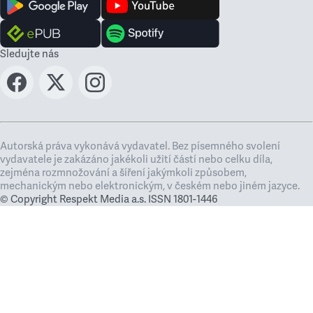
Sledujte nás
Autorská práva vykonává vydavatel. Bez písemného svolení
vydavatele je zakázáno jakékoli užití částí nebo celku díla,
zejména rozmnožování a šíření jakýmkoli způsobem,
mechanickým nebo elektronickým, v českém nebo jiném jazyce.
© Copyright Respekt Media a.s. ISSN 1801-1446