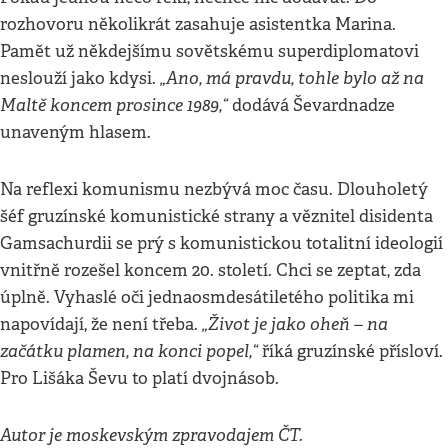
rozhovoru několikrát zasahuje asistentka Marina.
Pamět už někdejšímu sovětskému superdiplomatovi
„Ano, má pravdu, tohle bylo až na
neslouží jako kdysi.
Maltě koncem prosince 1989,“
dodává Ševardnadze
unaveným hlasem.
Na reflexi komunismu nezbývá moc času. Dlouholetý
šéf gruzínské komunistické strany a věznitel disidenta
Gamsachurdii se prý s komunistickou totalitní ideologií
vnitřně rozešel koncem 20. století. Chci se zeptat, zda
úplně. Vyhaslé oči jednaosmdesátiletého politika mi
„Život je jako oheň – na
napovídají, že není třeba.
začátku plamen, na konci popel,“
říká gruzínské přísloví.
Pro Lišáka Ševu to platí dvojnásob.
Autor je moskevským zpravodajem ČT.