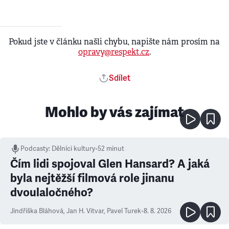
Pokud jste v článku našli chybu, napište nám prosím na
opravy@respekt.cz
.
Sdílet
Mohlo by vás zajímat
Podcasty
:
Dělníci kultury
•
52 minut
Čím lidi spojoval Glen Hansard? A jaká
byla nejtěžší filmová role jinanu
dvoulaločného?
Jindřiška Bláhová
,
Jan H. Vitvar
,
Pavel Turek
•
8. 8. 2026