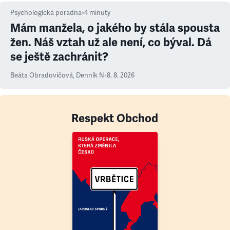
Psychologická poradna
•
4
minuty
Mám manžela, o jakého by stála spousta
žen. Náš vztah už ale není, co býval. Dá
se ještě zachránit?
Beáta Obradovičová
,
Denník N
•
8. 8. 2026
Respekt Obchod