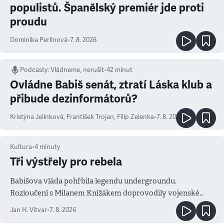
populistů. Španělský premiér jde proti
proudu
Dominika Perlínová
•
7. 8. 2026
Podcasty
:
Vládneme, nerušit
•
42 minut
Ovládne Babiš senát, ztratí Láska klub a
přibude dezinformátorů?
Kristýna Jelínková
,
František Trojan
,
Filip Zelenka
•
7. 8. 2026
Kultura
•
4
minuty
Tři výstřely pro rebela
Babišova vláda pohřbila legendu undergroundu.
Rozloučení s Milanem Knížákem doprovodily vojenské
salvy i kritika pokrokářů
Jan H. Vitvar
•
7. 8. 2026