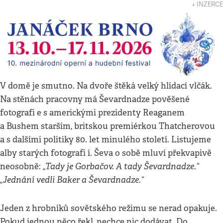
↓ INZERCE
V domě je smutno. Na dvoře štěká velký hlídací vlčák.
Na stěnách pracovny má Ševardnadze pověšené
fotografi e s americkými prezidenty Reaganem
a Bushem starším, britskou premiérkou Thatcherovou
a s dalšími politiky 80. let minulého století. Listujeme
alby starých fotografi í. Ševa o sobě mluví překvapivě
„Tady je Gorbačov. A tady Ševardnadze.“
neosobně:
„Jednání vedli Baker a Ševardnadze.“
Jeden z hrobníků sovětského režimu se nerad opakuje.
Pokud jednou něco řekl, nechce nic dodávat. Do