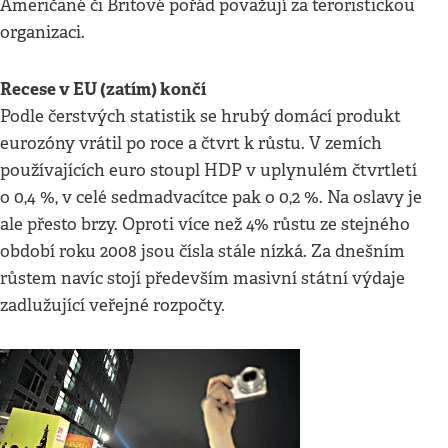
Američané či Britové pořád považují za teroristickou
organizaci.
Recese v EU (zatím) končí
Podle čerstvých statistik se hrubý domácí produkt
eurozóny vrátil po roce a čtvrt k růstu. V zemích
používajících euro stoupl HDP v uplynulém čtvrtletí
o 0,4 %, v celé sedmadvacítce pak o 0,2 %. Na oslavy je
ale přesto brzy. Oproti více než 4% růstu ze stejného
období roku 2008 jsou čísla stále nízká. Za dnešním
růstem navíc stojí především masivní státní výdaje
zadlužující veřejné rozpočty.