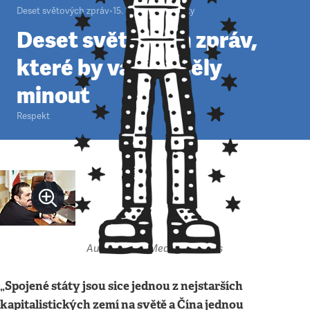
Deset světových zpráv
•
15. 11. 2009
•
4
minuty
Deset světových zpráv,
které by vás neměly
minout
Respekt
Autor: Globe Media / Reuters
„Spojené státy jsou sice jednou z nejstarších
kapitalistických zemí na světě a Čína jednou