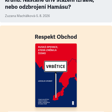
nebo odzbrojení Hamásu?
Zuzana Machálková
•
5. 8. 2026
Respekt Obchod