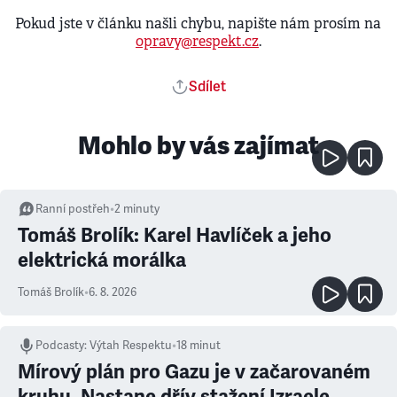
Pokud jste v článku našli chybu, napište nám prosím na
opravy@respekt.cz
.
Sdílet
Mohlo by vás zajímat
Ranní postřeh
•
2
minuty
Tomáš Brolík: Karel Havlíček a jeho
elektrická morálka
Tomáš Brolík
•
6. 8. 2026
Podcasty
:
Výtah Respektu
•
18 minut
Mírový plán pro Gazu je v začarovaném
kruhu. Nastane dřív stažení Izraele,