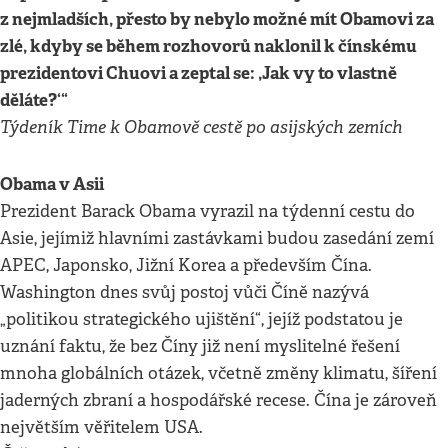
z nejmladších, přesto by nebylo možné mít Obamovi za
zlé, kdyby se během rozhovorů naklonil k čínskému
prezidentovi Chuovi a zeptal se: ,Jak vy to vlastně
děláte?‘“
Týdeník Time k Obamově cestě po asijských zemích
Obama v Asii
Prezident Barack Obama vyrazil na týdenní cestu do
Asie, jejímiž hlavními zastávkami budou zasedání zemí
APEC, Japonsko, Jižní Korea a především Čína.
Washington dnes svůj postoj vůči Číně nazývá
„politikou strategického ujištění“, jejíž podstatou je
uznání faktu, že bez Číny již není myslitelné řešení
mnoha globálních otázek, včetně změny klimatu, šíření
jaderných zbraní a hospodářské recese. Čína je zároveň
největším věřitelem USA.