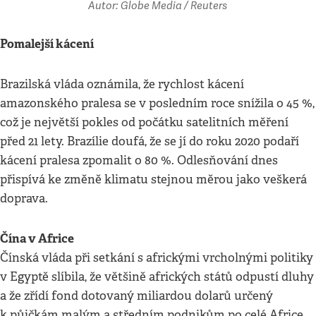
Autor: Globe Media / Reuters
Pomalejší kácení
Brazilská vláda oznámila, že rychlost kácení
amazonského pralesa se v posledním roce snížila o 45 %,
což je největší pokles od počátku satelitních měření
před 21 lety. Brazílie doufá, že se jí do roku 2020 podaří
kácení pralesa zpomalit o 80 %. Odlesňování dnes
přispívá ke změně klimatu stejnou měrou jako veškerá
doprava.
Čína v Africe
Čínská vláda při setkání s africkými vrcholnými politiky
v Egyptě slíbila, že většině afrických států odpustí dluhy
a že zřídí fond dotovaný miliardou dolarů určený
k půjčkám malým a středním podnikům po celé Africe.