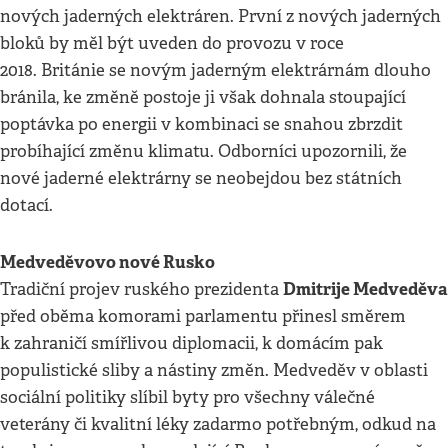
nových jaderných elektráren. První z nových jaderných
bloků by měl být uveden do provozu v roce
2018. Británie se novým jaderným elektrárnám dlouho
bránila, ke změně postoje ji však dohnala stoupající
poptávka po energii v kombinaci se snahou zbrzdit
probíhající změnu klimatu. Odborníci upozornili, že
nové jaderné elektrárny se neobejdou bez státních
dotací.
Medveděvovo nové Rusko
Dmitrije Medveděva
Tradiční projev ruského prezidenta
před oběma komorami parlamentu přinesl směrem
k zahraničí smířlivou diplomacii, k domácím pak
populistické sliby a nástiny změn. Medveděv v oblasti
sociální politiky slíbil byty pro všechny válečné
veterány či kvalitní léky zadarmo potřebným, odkud na