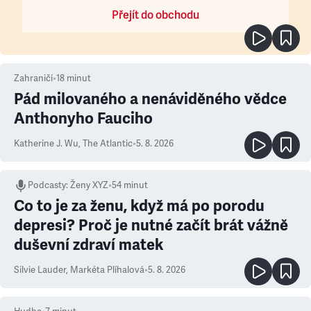
Přejít do obchodu
Zahraničí
•
18
minut
Pád milovaného a nenáviděného vědce
Anthonyho Fauciho
Katherine J. Wu
,
The Atlantic
•
5. 8. 2026
Podcasty
:
Ženy XYZ
•
54 minut
Co to je za ženu, když má po porodu
depresi? Proč je nutné začít brát vážně
duševní zdraví matek
Silvie Lauder
,
Markéta Plíhalová
•
5. 8. 2026