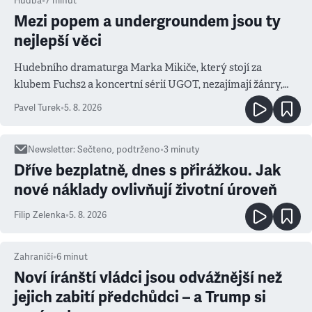
Hudba
•
7
minut
Mezi popem a undergroundem jsou ty
nejlepší věci
Hudebního dramaturga Marka Mikiče, který stojí za
klubem Fuchs2 a koncertní sérií UGOT, nezajímají žánry,
ale atmosféra
Pavel Turek
•
5. 8. 2026
Newsletter
:
Sečteno, podtrženo
•
3
minuty
Dříve bezplatně, dnes s přirážkou. Jak
nové náklady ovlivňují životní úroveň
Filip Zelenka
•
5. 8. 2026
Zahraničí
•
6
minut
Noví íránští vládci jsou odvážnější než
jejich zabití předchůdci – a Trump si