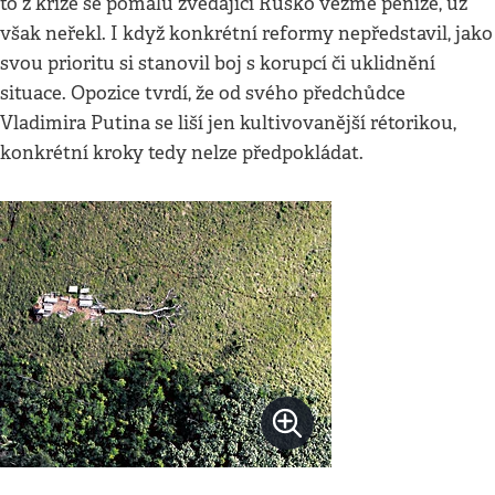
to z krize se pomalu zvedající Rusko vezme peníze, už
však neřekl. I když konkrétní reformy nepředstavil, jako
svou prioritu si stanovil boj s korupcí či uklidnění
situace. Opozice tvrdí, že od svého předchůdce
Vladimira Putina se liší jen kultivovanější rétorikou,
konkrétní kroky tedy nelze předpokládat.