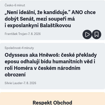
Česko
•
6
minut
„Není ideální, že kandiduje.“ ANO chce
dobýt Senát, mezi soupeři má
i exposlankyni Balaštíkovou
František Trojan
•
7. 8. 2026
Společnost
•
4
minuty
Odysseus aka Hněwoš: české překlady
eposu odhalují bídu humanitních věd i
roli Homéra v českém národním
obrození
Silvie Lauder
•
7. 8. 2026
Respekt Obchod