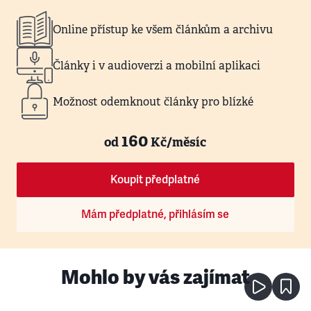
Online přístup ke všem článkům a archivu
Články i v audioverzi a mobilní aplikaci
Možnost odemknout články pro blízké
160
od
Kč/měsíc
Koupit předplatné
Mám předplatné, přihlásím se
Mohlo by vás zajímat