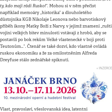
ty, kdo mají rádi Rusko!“.
Mohou si v něm přečíst
například memoáry „historika“ a dlouholetého
důstojníka KGB Nikolaje Leonova nebo barvotiskový
příběh ikony Matky Boží z Narvy, v jejímž znamení „ruští
vojíni velkých bitev minulosti vstávají z hrobů, aby se
postavili po bok rekům Velké vlastenecké v boji proti
Teutonům…“. Čtenář se také dozví, kdo vlastně ovládá
ruskou ekonomiku a že za omilostněním Alfreda
Dreyfuse stálo zednářské spiknutí.
↓ INZERCE
Vlast, pravoslaví, všeslovanská idea, latentní