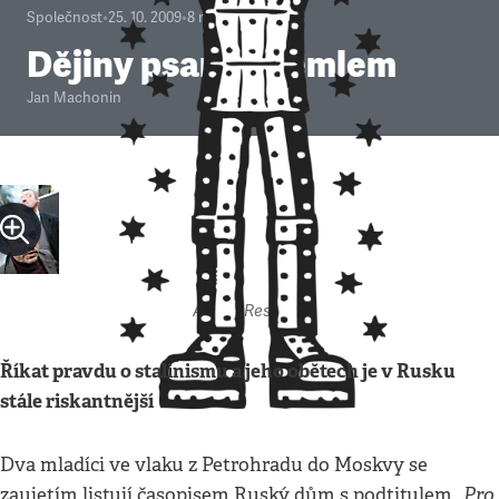
Společnost
•
25. 10. 2009
•
8
minut
Dějiny psané Kremlem
Jan Machonin
Autor: Respekt
Říkat pravdu o stalinismu a jeho obětech je v Rusku
stále riskantnější
Dva mladíci ve vlaku z Petrohradu do Moskvy se
„Pro
zaujetím listují časopisem Ruský dům s podtitulem