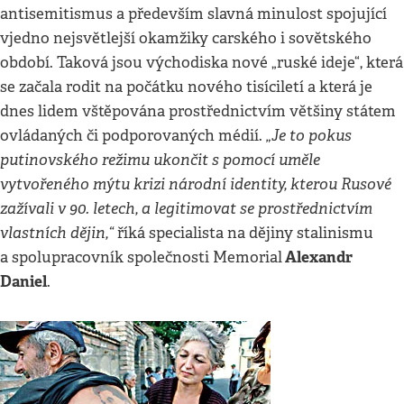
antisemitismus a především slavná minulost spojující
vjedno nejsvětlejší okamžiky carského i sovětského
období. Taková jsou východiska nové „ruské ideje“, která
se začala rodit na počátku nového tisíciletí a která je
dnes lidem vštěpována prostřednictvím většiny státem
„Je to pokus
ovládaných či podporovaných médií.
putinovského režimu ukončit s pomocí uměle
vytvořeného mýtu krizi národní identity, kterou Rusové
zažívali v 90. letech, a legitimovat se prostřednictvím
vlastních dějin,“
říká specialista na dějiny stalinismu
Alexandr
a spolupracovník společnosti Memorial
Daniel
.