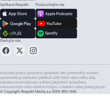
Aplikace Respekt
Poslouchejte nás
Sledujte nás
Autorská práva vykonává vydavatel. Bez písemného svolení
vydavatele je zakázáno jakékoli užití částí nebo celku díla,
zejména rozmnožování a šíření jakýmkoli způsobem,
mechanickým nebo elektronickým, v českém nebo jiném jazyce.
© Copyright Respekt Media a.s. ISSN 1801-1446