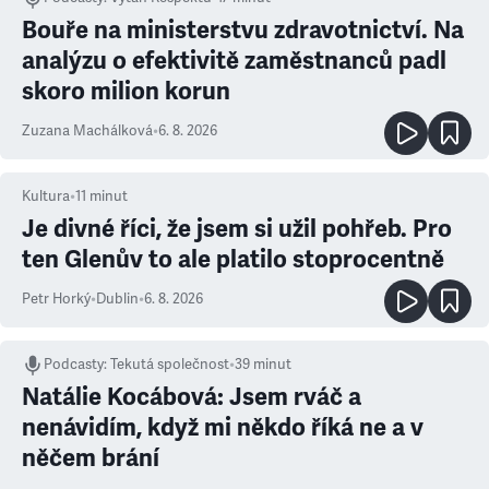
Bouře na ministerstvu zdravotnictví. Na
analýzu o efektivitě zaměstnanců padl
skoro milion korun
Zuzana Machálková
•
6. 8. 2026
Kultura
•
11
minut
Je divné říci, že jsem si užil pohřeb. Pro
ten Glenův to ale platilo stoprocentně
Petr Horký
•
Dublin
•
6. 8. 2026
Podcasty
:
Tekutá společnost
•
39 minut
Natálie Kocábová: Jsem rváč a
nenávidím, když mi někdo říká ne a v
něčem brání