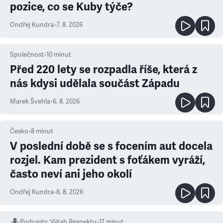
pozice, co se Kuby týče?
Ondřej Kundra
•
7. 8. 2026
Společnost
•
10
minut
Před 220 lety se rozpadla říše, která z
nás kdysi udělala součást Západu
Marek Švehla
•
6. 8. 2026
Česko
•
8
minut
V poslední době se s focením aut docela
rozjel. Kam prezident s foťákem vyráží,
často neví ani jeho okolí
Ondřej Kundra
•
6. 8. 2026
Podcasty
:
Výtah Respektu
•
17 minut