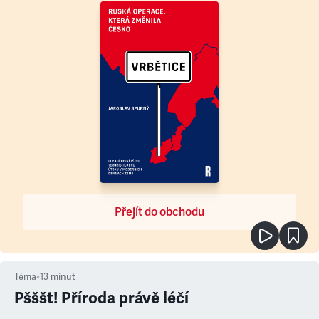
Přejít do obchodu
Téma
•
13
minut
Pšššt! Příroda právě léčí