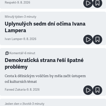
Respekt
•
9. 8. 2026
Minulý týden
•
3
minuty
Uplynulých sedm dní očima Ivana
Lampera
Ivan Lamper
•
9. 8. 2026
Komentář
•
6
minut
Demokratická strana řeší špatné
problémy
Cesta k dělnickým voličům by měla začít ústupem
od kulturních témat
Fareed Zakaria
•
9. 8. 2026
Jeden den v životě
•
3
minuty