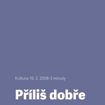
Kultura
•
16. 2. 2008
•
3
minuty
Příliš dobře