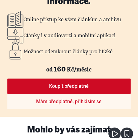
informace.
Online přístup ke všem článkům a archivu
Články i v audioverzi a mobilní aplikaci
Možnost odemknout články pro blízké
160
od
Kč/měsíc
Koupit předplatné
Mám předplatné, přihlásím se
Mohlo by vás zajímat