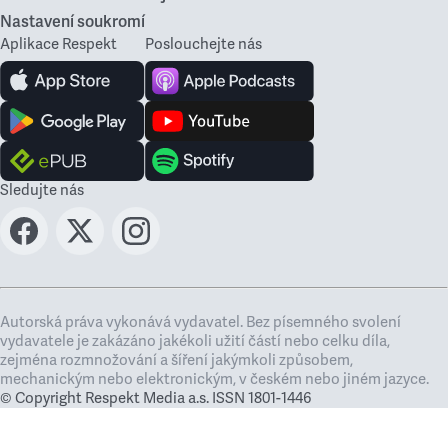
Nastavení soukromí
Aplikace Respekt
Poslouchejte nás
Sledujte nás
Autorská práva vykonává vydavatel. Bez písemného svolení
vydavatele je zakázáno jakékoli užití částí nebo celku díla,
zejména rozmnožování a šíření jakýmkoli způsobem,
mechanickým nebo elektronickým, v českém nebo jiném jazyce.
© Copyright Respekt Media a.s. ISSN 1801-1446