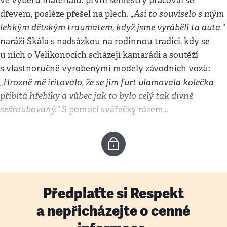
ve výběru materiálu: první semestry pracoval se
„Asi to souviselo s mým
dřevem, posléze přešel na plech.
lehkým dětským traumatem, když jsme vyráběli ta auta,“
naráží Skála s nadsázkou na rodinnou tradici, kdy se
u nich o Velikonocích scházejí kamarádi a soutěží
s vlastnoručně vyrobenými modely závodních vozů:
„Hrozně mě iritovalo, že se jim furt ulamovala kolečka
přibitá hřebíky a vůbec jak to bylo celý tak divně
sešroubovaný.“
S pomocí svářečky rázem…
Předplaťte si Respekt
a nepřicházejte o cenné