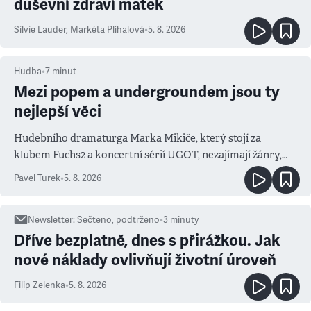
duševní zdraví matek
Silvie Lauder
,
Markéta Plíhalová
•
5. 8. 2026
Hudba
•
7
minut
Mezi popem a undergroundem jsou ty
nejlepší věci
Hudebního dramaturga Marka Mikiče, který stojí za
klubem Fuchs2 a koncertní sérií UGOT, nezajímají žánry,
ale atmosféra
Pavel Turek
•
5. 8. 2026
Newsletter
:
Sečteno, podtrženo
•
3
minuty
Dříve bezplatně, dnes s přirážkou. Jak
nové náklady ovlivňují životní úroveň
Filip Zelenka
•
5. 8. 2026