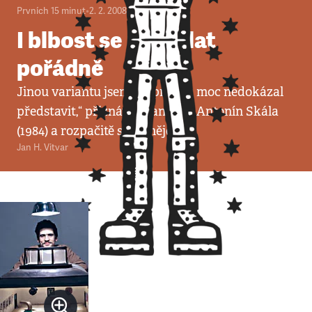
Prvních 15 minut
•
2. 2. 2008
•
4
minuty
I blbost se má dělat
pořádně
Jinou variantu jsem si opravdu moc nedokázal
představit,“ přiznává František Antonín Skála
(1984) a rozpačitě se usměje.
Jan H. Vitvar