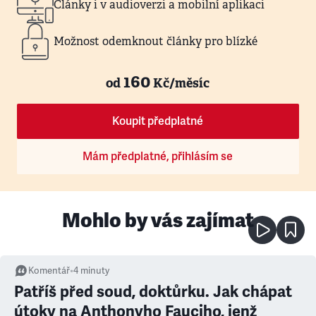
Články i v audioverzi a mobilní aplikaci
Možnost odemknout články pro blízké
160
od
Kč/měsíc
Koupit předplatné
Mám předplatné, přihlásím se
Mohlo by vás zajímat
Komentář
•
4
minuty
Patříš před soud, doktůrku. Jak chápat
útoky na Anthonyho Fauciho, jenž