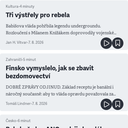
Kultura
•
4
minuty
Tři výstřely pro rebela
Babišova vláda pohřbila legendu undergroundu.
Rozloučení s Milanem Knížákem doprovodily vojenské
salvy i kritika pokrokářů
Jan H. Vitvar
•
7. 8. 2026
Zahraničí
•
5
minut
Finsko vymyslelo, jak se zbavit
bezdomovectví
DOBRÉ ZPRÁVY ODJINUD. Základ receptu je banální i
náročný současně: aby to vláda opravdu považovala za
prioritu
Tomáš Lindner
•
7. 8. 2026
Česko
•
6
minut