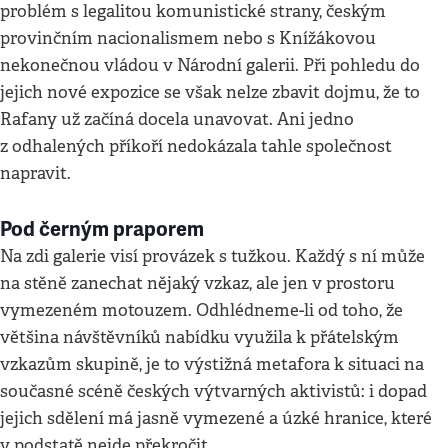
problém s legalitou komunistické strany, českým
provinčním nacionalismem nebo s Knížákovou
nekonečnou vládou v Národní galerii. Při pohledu do
jejich nové expozice se však nelze zbavit dojmu, že to
Rafany už začíná docela unavovat. Ani jedno
z odhalených příkoří nedokázala tahle společnost
napravit.
Pod černým praporem
Na zdi galerie visí provázek s tužkou. Každý s ní může
na stěně zanechat nějaký vzkaz, ale jen v prostoru
vymezeném motouzem. Odhlédneme-li od toho, že
většina návštěvníků nabídku využila k přátelským
vzkazům skupině, je to výstižná metafora k situaci na
současné scéně českých výtvarných aktivistů: i dopad
jejich sdělení má jasně vymezené a úzké hranice, které
v podstatě nejde překročit.