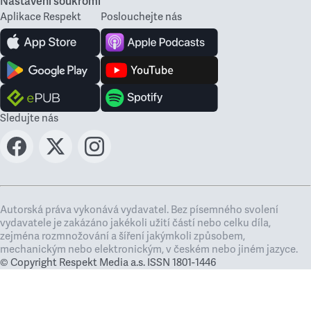
Nastavení soukromí
Aplikace Respekt
Poslouchejte nás
Sledujte nás
Autorská práva vykonává vydavatel. Bez písemného svolení
vydavatele je zakázáno jakékoli užití částí nebo celku díla,
zejména rozmnožování a šíření jakýmkoli způsobem,
mechanickým nebo elektronickým, v českém nebo jiném jazyce.
© Copyright Respekt Media a.s. ISSN 1801-1446