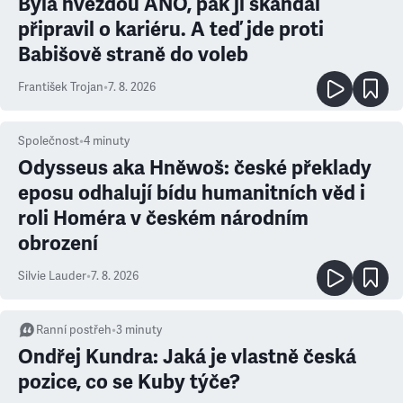
Byla hvězdou ANO, pak ji skandál
připravil o kariéru. A teď jde proti
Babišově straně do voleb
František Trojan
•
7. 8. 2026
Společnost
•
4
minuty
Odysseus aka Hněwoš: české překlady
eposu odhalují bídu humanitních věd i
roli Homéra v českém národním
obrození
Silvie Lauder
•
7. 8. 2026
Ranní postřeh
•
3
minuty
Ondřej Kundra: Jaká je vlastně česká
pozice, co se Kuby týče?