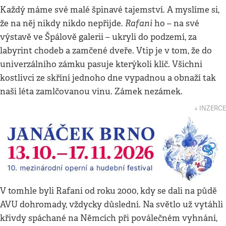
Každý máme své malé špinavé tajemství. A myslíme si,
Rafani
že na něj nikdy nikdo nepřijde.
ho – na své
výstavě ve Špálově galerii – ukryli do podzemí, za
labyrint chodeb a zamčené dveře. Vtip je v tom, že do
univerzálního zámku pasuje kterýkoli klíč. Všichni
kostlivci ze skříní jednoho dne vypadnou a obnaží tak
naši léta zamlčovanou vinu. Zámek nezámek.
↓ INZERCE
V tomhle byli Rafani od roku 2000, kdy se dali na půdě
AVU dohromady, vždycky důslední. Na světlo už vytáhli
křivdy spáchané na Němcích při poválečném vyhnání,