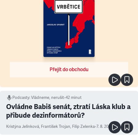
Přejít do obchodu
Podcasty
:
Vládneme, nerušit
•
42 minut
Ovládne Babiš senát, ztratí Láska klub a
přibude dezinformátorů?
Kristýna Jelínková
,
František Trojan
,
Filip Zelenka
•
7. 8. 2026