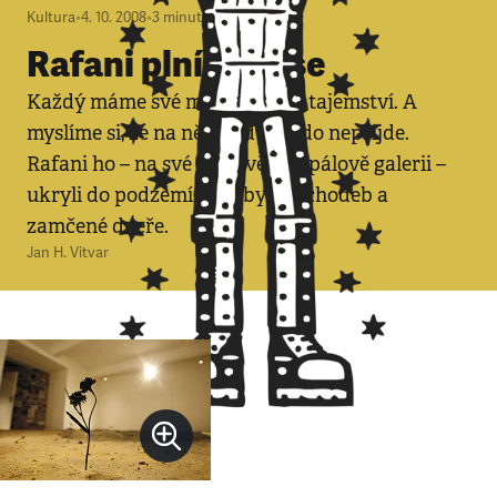
Kultura
•
4. 10. 2008
•
3
minuty
Rafani plní skepse
Každý máme své malé špinavé tajemství. A
myslíme si, že na něj nikdy nikdo nepřijde.
Rafani ho – na své výstavě ve Špálově galerii –
ukryli do podzemí, za labyrint chodeb a
zamčené dveře.
Jan H. Vitvar