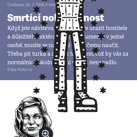
Civilizace
•
26. 7. 2008
•
3
minuty
Smrtící pohostinnost
Když jste návštěva, která nechce urazit hostitele
a důležitého aktéra vašeho dokumentu v jedné
osobě, musíte se na české vsi lecčemu naučit.
Třeba pít turka a zapíjet ho pivem, což by vás za
normálních okolností ani ve snu nenapadlo.
Erika Hníková