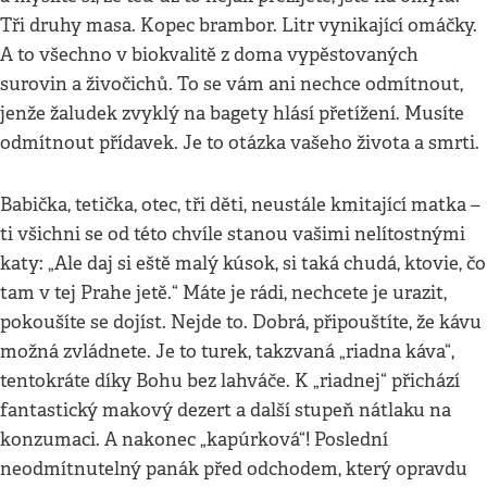
Tři druhy masa. Kopec brambor. Litr vynikající omáčky.
A to všechno v biokvalitě z doma vypěstovaných
surovin a živočichů. To se vám ani nechce odmítnout,
jenže žaludek zvyklý na bagety hlásí přetížení. Musíte
odmítnout přídavek. Je to otázka vašeho života a smrti.
Babička, tetička, otec, tři děti, neustále kmitající matka –
ti všichni se od této chvíle stanou vašimi nelítostnými
katy: „Ale daj si eště malý kúsok, si taká chudá, ktovie, čo
tam v tej Prahe jetě.“ Máte je rádi, nechcete je urazit,
pokoušíte se dojíst. Nejde to. Dobrá, připouštíte, že kávu
možná zvládnete. Je to turek, takzvaná „riadna káva“,
tentokráte díky Bohu bez lahváče. K „riadnej“ přichází
fantastický makový dezert a další stupeň nátlaku na
konzumaci. A nakonec „kapúrková“! Poslední
neodmítnutelný panák před odchodem, který opravdu