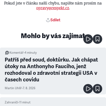
Pokud jste v článku našli chybu, napište nám prosím na
opravy@respekt.cz
.
Sdílet
Mohlo by vás zajímat
Komentář
•
4
minuty
Patříš před soud, doktůrku. Jak chápat
útoky na Anthonyho Fauciho, jenž
rozhodoval o zdravotní strategii USA v
časech covidu
Martin Uhlíř
•
7. 8. 2026
Zahraničí
•
11
minut