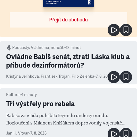
Přejít do obchodu
Podcasty
:
Vládneme, nerušit
•
42 minut
Ovládne Babiš senát, ztratí Láska klub a
přibude dezinformátorů?
Kristýna Jelínková
,
František Trojan
,
Filip Zelenka
•
7. 8. 2026
Kultura
•
4
minuty
Tři výstřely pro rebela
Babišova vláda pohřbila legendu undergroundu.
Rozloučení s Milanem Knížákem doprovodily vojenské
salvy i kritika pokrokářů
Jan H. Vitvar
•
7. 8. 2026