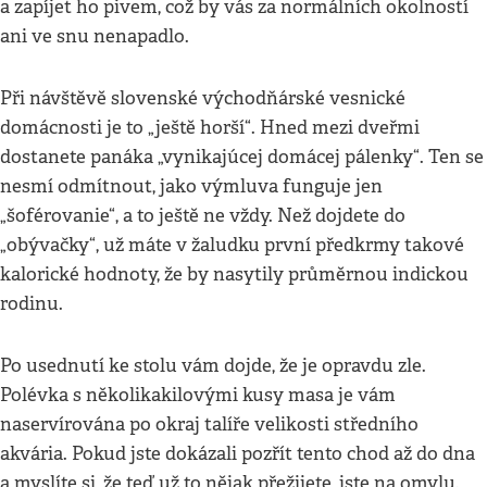
a zapíjet ho pivem, což by vás za normálních okolností
ani ve snu nenapadlo.
Při návštěvě slovenské východňárské vesnické
domácnosti je to „ještě horší“. Hned mezi dveřmi
dostanete panáka „vynikajúcej domácej pálenky“. Ten se
nesmí odmítnout, jako výmluva funguje jen
„šoférovanie“, a to ještě ne vždy. Než dojdete do
„obývačky“, už máte v žaludku první předkrmy takové
kalorické hodnoty, že by nasytily průměrnou indickou
rodinu.
Po usednutí ke stolu vám dojde, že je opravdu zle.
Polévka s několikakilovými kusy masa je vám
naservírována po okraj talíře velikosti středního
akvária. Pokud jste dokázali pozřít tento chod až do dna
a myslíte si, že teď už to nějak přežijete, jste na omylu.