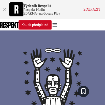
Týdeník Respekt
×
ZOBRAZIT
Respekt Media
ZDARMA - na Google Play
Koupit předplatné