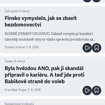
Zahraničí
•
5
minut
Finsko vymyslelo, jak se zbavit
bezdomovectví
DOBRÉ ZPRÁVY ODJINUD. Základ receptu je banální i
náročný současně: aby to vláda opravdu považovala za
prioritu
Tomáš Lindner
•
7. 8. 2026
Česko
•
6
minut
Byla hvězdou ANO, pak ji skandál
připravil o kariéru. A teď jde proti
Babišově straně do voleb
František Trojan
•
7. 8. 2026
Společnost
•
4
minuty