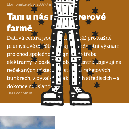
Ekonomika
•
24. 5. 2008
•
7
minut
Tam u nás na serverové
farmě
Datová centra jsou zásadní téměř pro každé
průmyslové odvětví a mají dnes životní význam
pro chod společnosti stejně jako třeba
elektrárny. V poslední době se centra objevují na
nečekaných místech: ve starých raketových
bunkrech, v bývalých nákupních střediscích – a
dokonce na Islandu.
The Economist