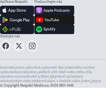
Aplikace Respekt
Poslouchejte nás
Sledujte nás
Autorská práva vykonává vydavatel. Bez písemného svolení
vydavatele je zakázáno jakékoli užití částí nebo celku díla,
zejména rozmnožování a šíření jakýmkoli způsobem,
mechanickým nebo elektronickým, v českém nebo jiném jazyce.
© Copyright Respekt Media a.s. ISSN 1801-1446