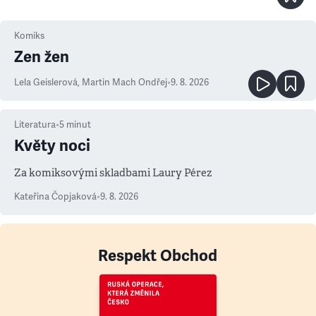
Komiks
Zen žen
Lela Geislerová
,
Martin Mach Ondřej
•
9. 8. 2026
Literatura
•
5
minut
Květy noci
Za komiksovými skladbami Laury Pérez
Kateřina Čopjaková
•
9. 8. 2026
Respekt Obchod