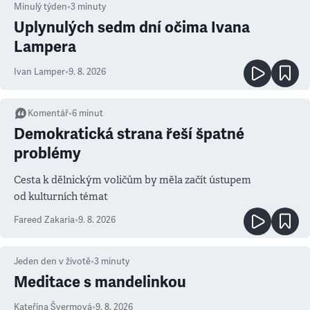
Minulý týden
•
3
minuty
Uplynulých sedm dní očima Ivana
Lampera
Ivan Lamper
•
9. 8. 2026
Komentář
•
6
minut
Demokratická strana řeší špatné
problémy
Cesta k dělnickým voličům by měla začít ústupem
od kulturních témat
Fareed Zakaria
•
9. 8. 2026
Jeden den v životě
•
3
minuty
Meditace s mandelinkou
Kateřina Švermová
•
9. 8. 2026