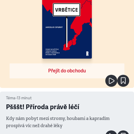
Přejít do obchodu
Téma
•
13
minut
Pšššt! Příroda právě léčí
Kdy nám pobyt mezi stromy, houbami a kapradím
prospívá víc než drahé léky