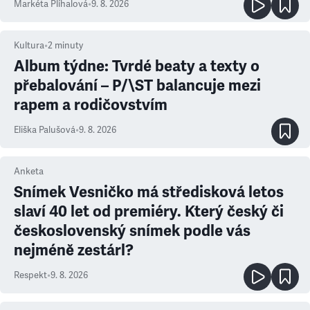
Markéta Plíhalová
•
9. 8. 2026
Kultura
•
2
minuty
Album týdne: Tvrdé beaty a texty o
přebalování – P/\ST balancuje mezi
rapem a rodičovstvím
Eliška Palušová
•
9. 8. 2026
Anketa
Snímek Vesničko má středisková letos
slaví 40 let od premiéry. Který český či
československý snímek podle vás
nejméně zestárl?
Respekt
•
9. 8. 2026