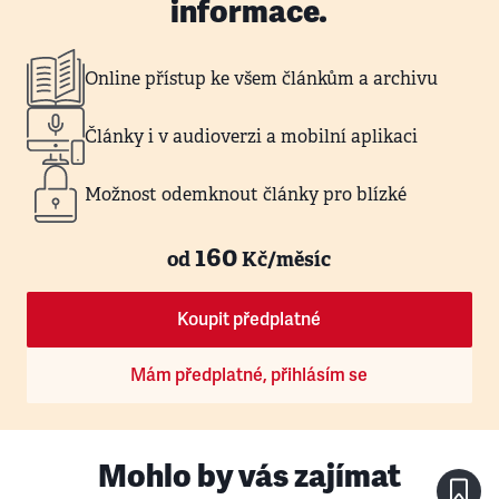
informace.
Online přístup ke všem článkům a archivu
Články i v audioverzi a mobilní aplikaci
Možnost odemknout články pro blízké
160
od
Kč/měsíc
Koupit předplatné
Mám předplatné, přihlásím se
Mohlo by vás zajímat