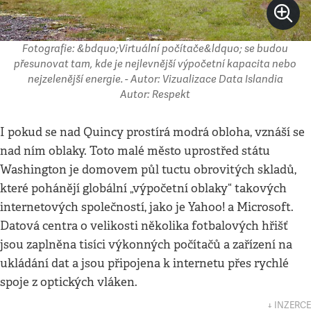
Fotografie: &bdquo;Virtuální počítače&ldquo; se budou
přesunovat tam, kde je nejlevnější výpočetní kapacita nebo
nejzelenější energie. - Autor: Vizualizace Data Islandia
Autor: Respekt
I pokud se nad Quincy prostírá modrá obloha, vznáší se
nad ním oblaky. Toto malé město uprostřed státu
Washington je domovem půl tuctu obrovitých skladů,
které pohánějí globální „výpočetní oblaky“ takových
internetových společností, jako je Yahoo! a Microsoft.
Datová centra o velikosti několika fotbalových hřišť
jsou zaplněna tisíci výkonných počítačů a zařízení na
ukládání dat a jsou připojena k internetu přes rychlé
spoje z optických vláken.
↓ INZERCE