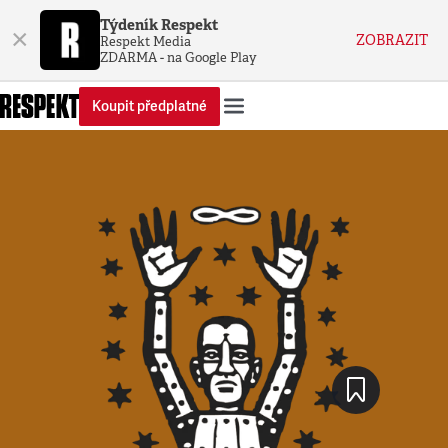
Týdeník Respekt
×
ZOBRAZIT
Respekt Media
ZDARMA - na Google Play
Koupit předplatné