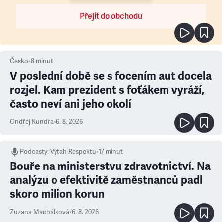
Přejít do obchodu
Česko
•
8
minut
V poslední době se s focením aut docela
rozjel. Kam prezident s foťákem vyráží,
často neví ani jeho okolí
Ondřej Kundra
•
6. 8. 2026
Podcasty
:
Výtah Respektu
•
17 minut
Bouře na ministerstvu zdravotnictví. Na
analýzu o efektivitě zaměstnanců padl
skoro milion korun
Zuzana Machálková
•
6. 8. 2026