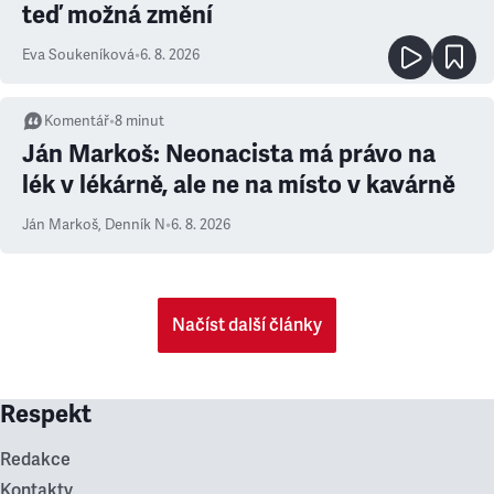
teď možná změní
Eva Soukeníková
•
6. 8. 2026
Komentář
•
8
minut
Ján Markoš: Neonacista má právo na
lék v lékárně, ale ne na místo v kavárně
Ján Markoš
,
Denník N
•
6. 8. 2026
Načíst další články
Respekt
Redakce
Kontakty