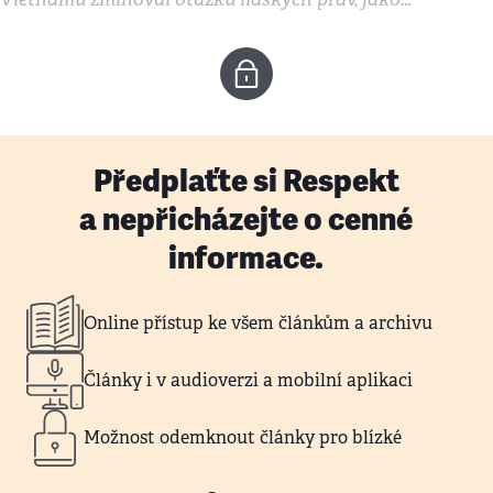
Předplaťte si Respekt
a nepřicházejte o cenné
informace.
Online přístup ke všem článkům a archivu
Články i v audioverzi a mobilní aplikaci
Možnost odemknout články pro blízké