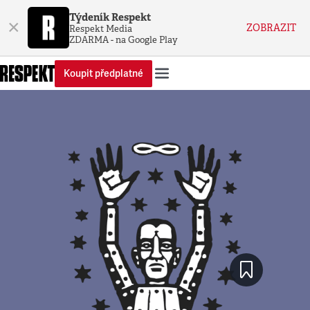
Týdeník Respekt
×
ZOBRAZIT
Respekt Media
ZDARMA - na Google Play
Koupit předplatné