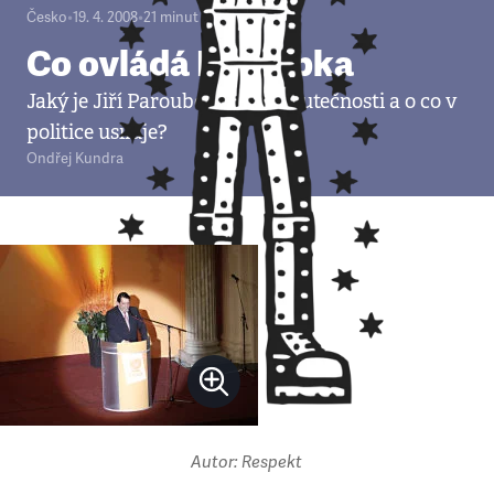
Česko
•
19. 4. 2008
•
21
minut
Co ovládá Paroubka
Jaký je Jiří Paroubek (55) ve skutečnosti a o co v
politice usiluje?
Ondřej Kundra
Autor: Respekt