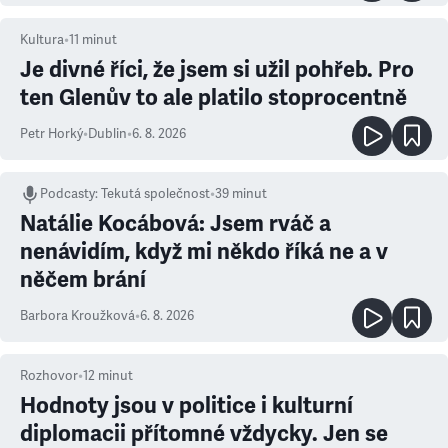
Kultura
•
11
minut
Je divné říci, že jsem si užil pohřeb. Pro
ten Glenův to ale platilo stoprocentně
Petr Horký
•
Dublin
•
6. 8. 2026
Podcasty
:
Tekutá společnost
•
39 minut
Natálie Kocábová: Jsem rváč a
nenávidím, když mi někdo říká ne a v
něčem brání
Barbora Kroužková
•
6. 8. 2026
Rozhovor
•
12
minut
Hodnoty jsou v politice i kulturní
diplomacii přítomné vždycky. Jen se