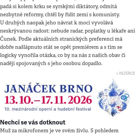
padá si kolem krku se syrskými diktátory, odmítá
nezbytné reformy, chtěl by řídit zemi s komunisty.
U druhých naopak jeho návrat k moci vyvolává
neskrývanou radost: nebude radar, poplatky u lékaře ani
Čunek. Podle aktuálních stranických preferencí má
dobře našlápnuto stát se opět premiérem a s tím se
logicky vynořila otázka, co by na nás z našich obav či
nadějí spojovaných s jeho osobou dopadlo.
↓ INZERCE
Nechci se vás dotknout
Muž za mikrofonem je ve svém živlu. S pohledem