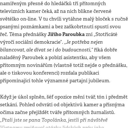
namířeným přesně do hledáčků tří přítomných
televizních kamer čeká, až na nich blikne červené
světélko on-line. V tu chvíli vytáhne malý bloček s ručně
psanými poznámkami a bez zaškobrtnutí spustí svou
Jiřího Paroubka
řeč. Téma přednášky
zní „Stotřicáté
„Je potřeba nejen
výročí sociální demokracie“.
bilancovat, ale dívat se i do budoucnosti,“
říká dobře
naladěný Paroubek a pobízí asistentku, aby všem
přítomným novinářům (vlastně totiž nejde o přednášku,
ale o tiskovou konferenci) rozdala publikaci
připomínající tohle významné partajní jubileum.
Když je úkol splněn, šéf opozice mění tvář, tón i předmět
setkání. Pohled odvrátí od objektivů kamer a přísnýma
očima začne přejíždět tváře přítomných žurnalistů.
„Ptali jste se pana Topolánka, jestli při návštěvě
Vietnamu zmiňoval otázku lidských práv, jako…