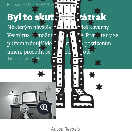
Rozhovor
•
28. 3. 2008
•
16
minut
Byl to skutečný zázrak
Některým návštěvníkům pražské kavárny
Vesmírna to možná ani nedojde. Právě tady za
pultem trénují lidé s mentálním postižením
umění prosadit se v běžném životě.
Jaroslav Formánek
Autor: Respekt