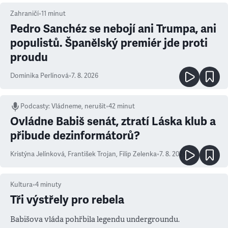
Zahraničí
•
11
minut
Pedro Sanchéz se nebojí ani Trumpa, ani
populistů. Španělský premiér jde proti
proudu
Dominika Perlínová
•
7. 8. 2026
Podcasty
:
Vládneme, nerušit
•
42 minut
Ovládne Babiš senát, ztratí Láska klub a
přibude dezinformátorů?
Kristýna Jelínková
,
František Trojan
,
Filip Zelenka
•
7. 8. 2026
Kultura
•
4
minuty
Tři výstřely pro rebela
Babišova vláda pohřbila legendu undergroundu.