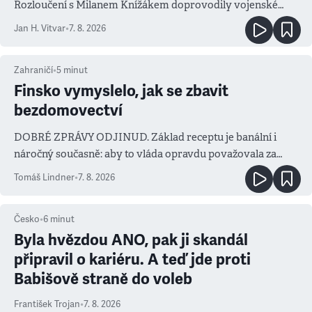
Rozloučení s Milanem Knížákem doprovodily vojenské
salvy i kritika pokrokářů
Jan H. Vitvar
•
7. 8. 2026
Zahraničí
•
5
minut
Finsko vymyslelo, jak se zbavit
bezdomovectví
DOBRÉ ZPRÁVY ODJINUD. Základ receptu je banální i
náročný současně: aby to vláda opravdu považovala za
prioritu
Tomáš Lindner
•
7. 8. 2026
Česko
•
6
minut
Byla hvězdou ANO, pak ji skandál
připravil o kariéru. A teď jde proti
Babišově straně do voleb
František Trojan
•
7. 8. 2026