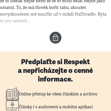
že to udělat nejde nebo že se to musí dělat stejně jako
ostatní. To, že má člověk bořit tabu, zkoušet
nevyzkoušené, mě naučilo už v mládí HaDivadlo. Byla
to pro začátek…
Předplaťte si Respekt
a nepřicházejte o cenné
informace.
Online přístup ke všem článkům a archivu
Články i v audioverzi a mobilní aplikaci