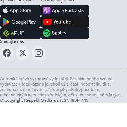
Aplikace Respekt
Poslouchejte nás
Sledujte nás
Autorská práva vykonává vydavatel. Bez písemného svolení
vydavatele je zakázáno jakékoli užití částí nebo celku díla,
zejména rozmnožování a šíření jakýmkoli způsobem,
mechanickým nebo elektronickým, v českém nebo jiném jazyce.
© Copyright Respekt Media a.s. ISSN 1801-1446