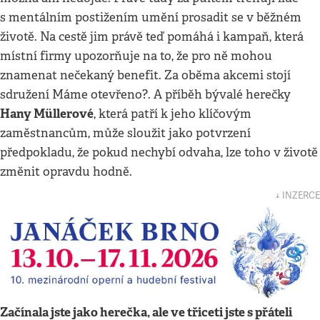
s mentálním postižením umění prosadit se v běžném
životě. Na cestě jim právě teď pomáhá i kampaň, která
místní firmy upozorňuje na to, že pro ně mohou
znamenat nečekaný benefit. Za oběma akcemi stojí
sdružení Máme otevřeno?. A příběh bývalé herečky
Hany Müllerové
, která patří k jeho klíčovým
zaměstnancům, může sloužit jako potvrzení
předpokladu, že pokud nechybí odvaha, lze toho v životě
změnit opravdu hodně.
↓ INZERCE
Začínala jste jako herečka, ale ve třiceti jste s přáteli