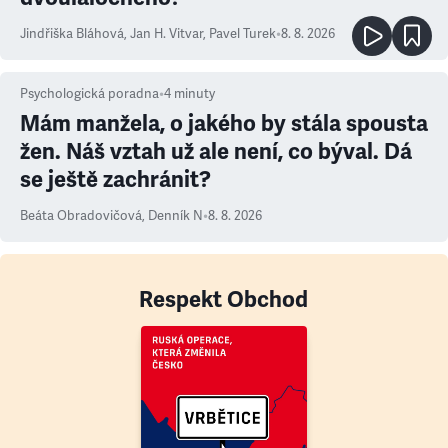
Jindřiška Bláhová
,
Jan H. Vitvar
,
Pavel Turek
•
8. 8. 2026
Psychologická poradna
•
4
minuty
Mám manžela, o jakého by stála spousta
žen. Náš vztah už ale není, co býval. Dá
se ještě zachránit?
Beáta Obradovičová
,
Denník N
•
8. 8. 2026
Respekt Obchod