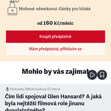
Možnost odemknout články pro blízké
160
od
Kč/měsíc
Koupit předplatné
Mám předplatné, přihlásím se
Mohlo by vás zajímat
Podcasty
:
Dělníci kultury
•
52 minut
Čím lidi spojoval Glen Hansard? A jaká
byla nejtěžší filmová role jinanu
dvoulaločného?