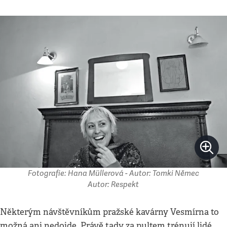
Fotografie: Hana Müllerová - Autor: Tomki Němec
Autor: Respekt
Některým návštěvníkům pražské kavárny Vesmírna to
možná ani nedojde. Právě tady za pultem trénují lidé