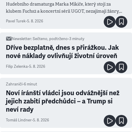
Hudebního dramaturga Marka Mikiče, který stojí za
klubem Fuchs2 a koncertní sérií UGOT, nezajímají žánry,
ale atmosféra
Pavel Turek
•
5. 8. 2026
Newsletter
:
Sečteno, podtrženo
•
3
minuty
Dříve bezplatně, dnes s přirážkou. Jak
nové náklady ovlivňují životní úroveň
Filip Zelenka
•
5. 8. 2026
Zahraničí
•
6
minut
Noví íránští vládci jsou odvážnější než
jejich zabití předchůdci – a Trump si
neví rady
Tomáš Lindner
•
5. 8. 2026