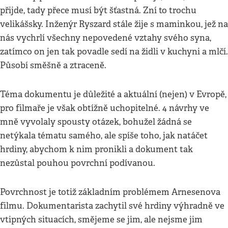
přijde, tady přece musí být šťastná. Zní to trochu
velikášsky. Inženýr Ryszard stále žije s maminkou, jež na
nás vychrlí všechny nepovedené vztahy svého syna,
zatímco on jen tak povadle sedí na židli v kuchyni a mlčí.
Působí směšně a ztraceně.
Téma dokumentu je důležité a aktuální (nejen) v Evropě,
pro filmaře je však obtížně uchopitelné. 4 návrhy ve
mně vyvolaly spousty otázek, bohužel žádná se
netýkala tématu samého, ale spíše toho, jak natáčet
hrdiny, abychom k nim pronikli a dokument tak
nezůstal pouhou povrchní podívanou.
Povrchnost je totiž základním problémem Arnesenova
filmu. Dokumentarista zachytil své hrdiny výhradně ve
vtipných situacích, smějeme se jim, ale nejsme jim