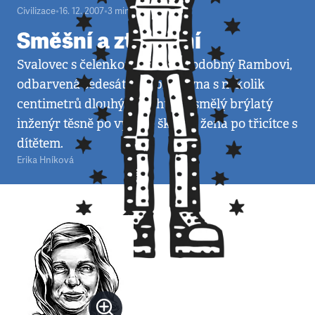
Civilizace
•
16. 12. 2007
•
3
minuty
Směšní a ztracení
Svalovec s čelenkou až příliš podobný Rambovi,
odbarvená šedesátiletá blondýna s několik
centimetrů dlouhými nehty, nesmělý brýlatý
inženýr těsně po vysoké škole a žena po třicítce s
dítětem.
Erika Hníková