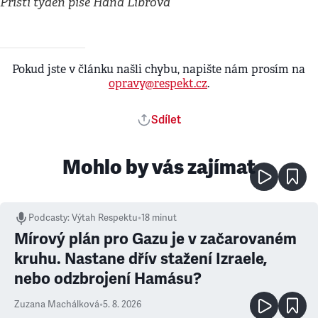
Příští týden píše Hana Librová
Pokud jste v článku našli chybu, napište nám prosím na
opravy@respekt.cz
.
Sdílet
Mohlo by vás zajímat
Podcasty
:
Výtah Respektu
•
18 minut
Mírový plán pro Gazu je v začarovaném
kruhu. Nastane dřív stažení Izraele,
nebo odzbrojení Hamásu?
Zuzana Machálková
•
5. 8. 2026