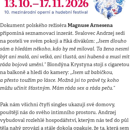
Magnuse Arnesena
Dokument polského režiséra
připomíná seznamovací inzerát. Svalovec Andrzej sedí
„Jsem dlouho
na posteli ve svém pokoji a říká divákům:
sám a hledám někoho, kdo by mě miloval. Ta žena nesmí
být ani malá, ani velká, ani tlustá, ani hubená a musí mít
ráda bojová umění.“
Blondýna Krystyna stojí s cigaretou
„Jsem už babičkou,
na balkoně a hledí do kamery:
a přesto toužím po lásce. Možná jsi to právě ty, koho
můžu učinit šťastným. Mám ráda sex a ráda peču.“
Pak nám všichni čtyři singles ukazují své domovy,
pouštějí nás do svého intimního prostoru. Andrzej
vybudoval rozlehlé hospodářství, kterým nás teď do půl
těla nahý provází a stále dokola opakuje, že ta, která sem