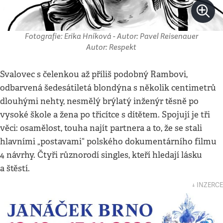
Fotografie: Erika Hníková - Autor: Pavel Reisenauer
Autor: Respekt
Svalovec s čelenkou až příliš podobný Rambovi,
odbarvená šedesátiletá blondýna s několik centimetrů
dlouhými nehty, nesmělý brýlatý inženýr těsně po
vysoké škole a žena po třicítce s dítětem. Spojují je tři
věci: osamělost, touha najít partnera a to, že se stali
hlavními „postavami“ polského dokumentárního filmu
4 návrhy. Čtyři různorodí singles, kteří hledají lásku
a štěstí.
↓ INZERCE